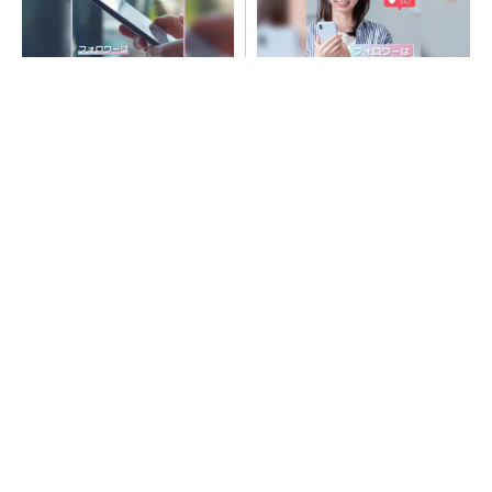
SNSアカウントを着実に成
SNSアカウントを着実に成
長。実はみんなココ使ってま
長。実はみんなココ使ってま
す。
す。
PR(Dreaw合同会社)
PR(Dreaw合同会社)
ルネサス高崎工場が閉鎖へ 「6インチライン維
持限界」 操業50年
令和8年熊本地震、半導体メーカー工場の対応
状況
村田製作所、26年度1Qは売上高が過去最高
データセンター関連は81％増