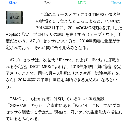
Share
Post
LINE
Hatena
台湾のニュースメディアDIGITIMESが匿名筋
の情報として伝えたところによると、TSMCは
2013年3月中に、20nmのCMOS技術を採用した
Appleの「A7」プロセッサの設計を完了する（テープアウト）予
定だという。A7プロセッサについては、2014年初頭に量産が予
定されており、それに間に合う見込みとなる。
A7プロセッサは、次世代「iPhone」および「iPad」に搭載さ
れる予定だ。DIGITIMESによれば、2013年第1四半期に設計を完
了させることで、同年5月～6月頃にリスク生産（試験生産）を、
さらに2014年第1四半期に量産を開始できる見込みになるとい
う。
TSMCは、同社が台湾に所有している3つの製造施設
「GIGAFAB」のうち、台南市にある「Fab 14」においてA7プロ
セッサを製造する予定だ。現在は、同ファブの生産能力を増強し
ているとみられる。