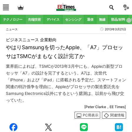
テクノロジー
先端技術
デバイス
センシング
通信
無線
部品/材料
ニュース
2013年3月21日
ビジネスニュース 企業動向
やはりSamsungを切ったApple、「A7」プロセッ
サはTSMCがまもなく設計完了か
業界筋によれば、TSMCが2013年3月中にも、Appleの新型プロ
セッサ「A7」の設計を完了するという。A7は、次世代
「iPhone」および「iPad」に搭載される予定だ。スマートフォン
関連の特許係争を理由に、Appleがプロセッサの製造委託先を
Samsung Electronics以外にするという臆測は、以前から飛び交
っていた。
[Peter Clarke，EE Times]
PC用表示
関連情報