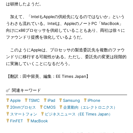
は頓挫したようだ。
加えて、「IntelもAppleの供給先になるのではないか」という
うわさも流れている。Intelは、AppleのノートPC「MacBook」
向けにx86プロセッサを供給していることもあり、両社は徐々に
ファウンドリ提携を強化しているようだ。
このようにAppleは、プロセッサの製造委託先を複数のファウ
ンドリに移行する可能性がある。ただし、委託先の変更は段階的
に実施していくことになるだろう。
【翻訳：田中留美、編集：EE Times Japan】
関連キーワード
Apple
|
TSMC
|
iPad
|
Samsung
|
iPhone
|
20nmプロセス
|
CMOS
|
企業動向（エレクトロニクス）
|
スマートフォン
|
ビジネスニュース（EE Times Japan）
|
FinFET
|
MacBook