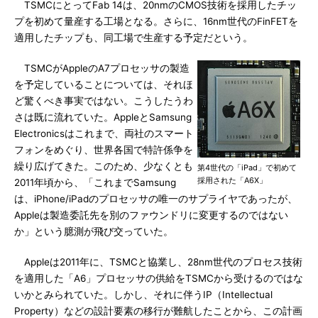
TSMCにとってFab 14は、20nmのCMOS技術を採用したチッ
プを初めて量産する工場となる。さらに、16nm世代のFinFETを
適用したチップも、同工場で生産する予定だという。
TSMCがAppleのA7プロセッサの製造
を予定していることについては、それほ
ど驚くべき事実ではない。こうしたうわ
さは既に流れていた。AppleとSamsung
Electronicsはこれまで、両社のスマート
フォンをめぐり、世界各国で特許係争を
繰り広げてきた。このため、少なくとも
第4世代の「iPad」で初めて
採用された「A6X」
2011年頃から、「これまでSamsung
は、iPhone/iPadのプロセッサの唯一のサプライヤであったが、
Appleは製造委託先を別のファウンドリに変更するのではない
か」という臆測が飛び交っていた。
Appleは2011年に、TSMCと協業し、28nm世代のプロセス技術
を適用した「A6」プロセッサの供給をTSMCから受けるのではな
いかとみられていた。しかし、それに伴うIP（Intellectual
Property）などの設計要素の移行が難航したことから、この計画