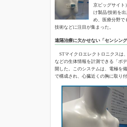
光伝送技
京ビッグサイト
“異端児
け製品/技術を
改革、執
め、医療分野で
イノベー
技術などに注目が集まった。
JASA発
遠隔治療に欠かせない「センシン
IHSア
「英語に
STマイクロエレクトロニクスは
ための新
などの生体情報を計測できる「ボ
開した。このシステムは、電極を
で構成され、心臓近くの胸に取り