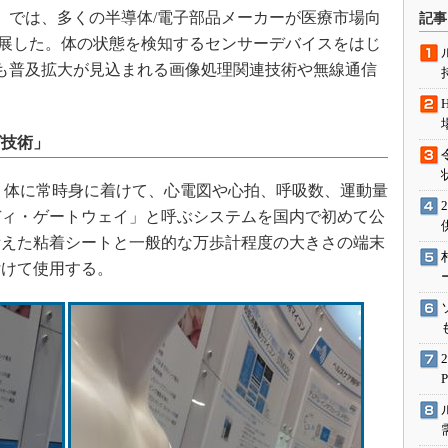
術を知る
）では、多くの半導体/電子部品メーカーが医療市場向
記事
エンジニア”が仕掛けた社内
出展した。体の状態を検知するセンサーデバイスをはじ
念の180日
も普及拡大が見込まれる画像処理関連技術や無線通信
ションは日本を救うのか
IoT通信
グ技術」
ナリスト「未来展望」
愛されないエンジニア」の
、体に常時身に着けて、心電図や心拍、呼吸数、運動量
行動論
ディ・ゲートウェイ」と呼ぶシステムを国内で初めて公
備えた粘着シートと一般的な万歩計程度の大きさの端末
付けて使用する。