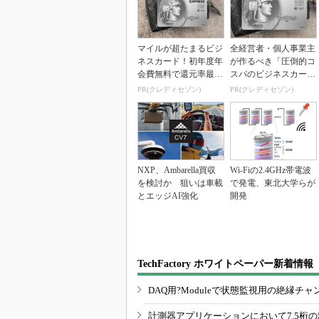
マイルが超たまるビジ
全経営者・個人事業主
ネスカード！初年度年
が作るべき「圧倒的コ
会費無料で還元率最大
スパのビジネスカー
1.125%
ド」
PR(クレディセゾン)
PR(クレディセゾン)
NXP、Ambarella買収
Wi-Fiの2.4GHz帯電波
を検討か 狙いは車載
で発電、東北大学らが
とエッジAI強化
開発
TechFactory ホワイトペーパー新着情報
DAQ用?Moduleで状態監視用の絶縁
計測器アプリケーションにおいて7.5桁