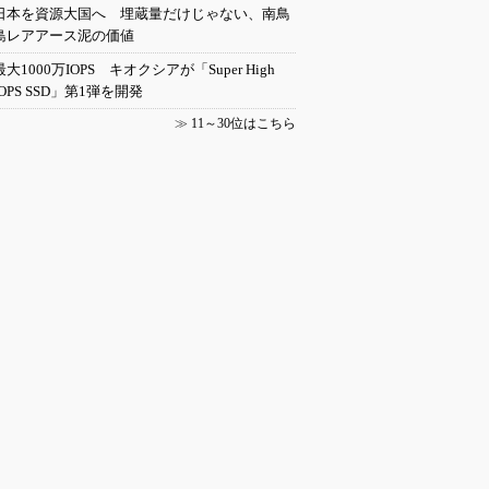
日本を資源大国へ 埋蔵量だけじゃない、南鳥
島レアアース泥の価値
最大1000万IOPS キオクシアが「Super High
IOPS SSD」第1弾を開発
≫
11～30位はこちら