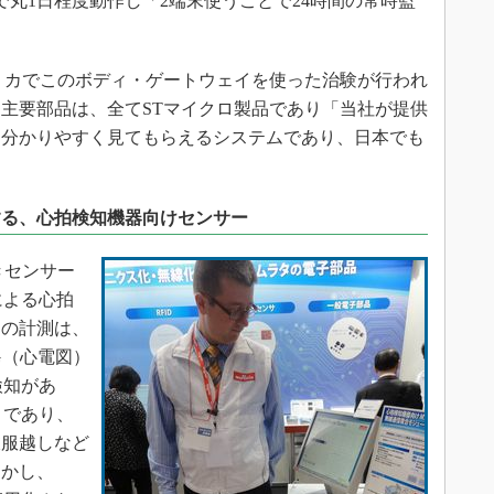
で丸1日程度動作し「2端末使うことで24時間の常時監
リカでこのボディ・ゲートウェイを使った治験が行われ
主要部品は、全てSTマイクロ製品であり「当社が提供
を分かりやすく見てもらえるシステムであり、日本でも
する、心拍検知機器向けセンサー
きセンサー
による心拍
拍の計測は、
G（心電図）
検知があ
」であり、
衣服越しなど
しかし、