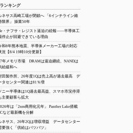
ランキング
ルネサス高崎工場が閉鎖へ 「6インチライン維
持限界」 操業50年
He・ナフサ・レジスト逼迫の続報――半導体工
場停止が回避できている理由
令和8年熊本地震、半導体メーカー工場の対応
状況【8/4 19時10分更新】
27年メモリ市場 DRAMは逼迫継続、NANDは
供給緩和へ
村田製作所、26年度1Qは売上高が過去最高 デ
ータセンター関連は81％増
ソニー半導体は1Q過去最高益、スマホ市況停滞
も主要顧客ら拡大
2026年は「2nm商用化元年」 Panther Lake搭載
PCなど最新機を分解
ルネサス、26年2Qは増収増益 データセンター
需要強く「供給はパツパツ」