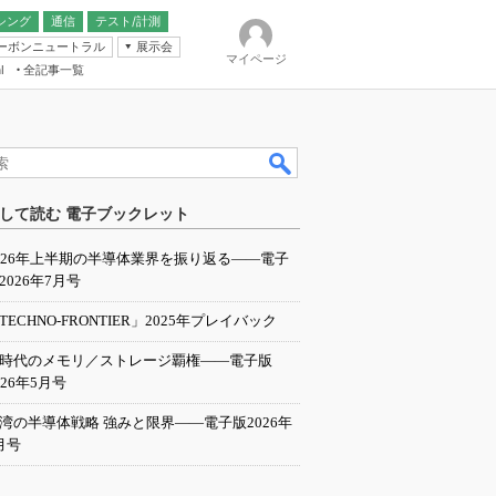
シング
通信
テスト/計測
ーボンニュートラル
展示会
マイページ
全記事一覧
l
ンピューティング
して読む 電子ブックレット
IER
026年上半期の半導体業界を振り返る――電子
2026年7月号
TECHNO-FRONTIER」2025年プレイバック
I時代のメモリ／ストレージ覇権――電子版
026年5月号
湾の半導体戦略 強みと限界――電子版2026年
月号