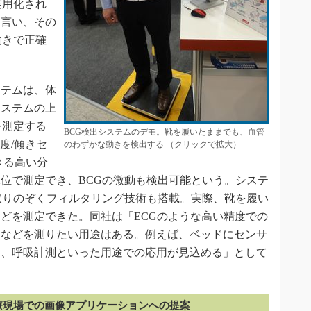
実用化され
と言い、その
動きで正確
テムは、体
システムの上
を測定する
BCG検出システムのデモ。靴を履いたままでも、血管
度/傾きセ
のわずかな動きを検出する （クリックで拡大）
きる高い分
G単位で測定でき、BCGの微動も検出可能という。システ
取りのぞくフィルタリング技術も搭載。実際、靴を履い
どを測定できた。同社は「ECGのような高い精度での
拍などを測りたい用途はある。例えば、ベッドにセンサ
知、呼吸計測といった用途での応用が見込める」として
療現場での画像アプリケーションへの提案