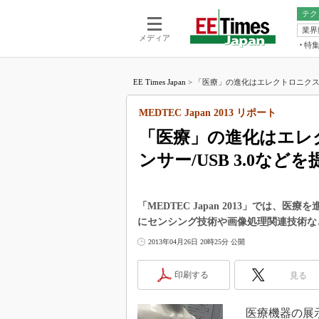
テク
業界
電池／エネル
ア
メディア
特
メ
福田昭の
LS
EE Times Japan
>
「医療」の進化はエレクトロニクスが引
福田昭の
マ
湯之上隆
MEDTEC Japan 2013 リポート
FP
大山聡の
「医療」の進化はエレク
大原雄介
ンサー/USB 3.0などを
ック
リタイア
学漂流記
「MEDTEC Japan 2013」では
世界を「
にセンシング技術や画像処理関連技術な
踊るバズワ
2013年04月26日 20時25分 公開
Buzzwo
この10
印刷する
見る
で起こる
製品分解
医療機器の展示会「M