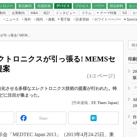
ノロジー
製品解剖
先端技術
デバイス
プロセス
パワー
部品材料
セン
動向
企業動向
統計
インタビュー
コラム
テーマ特集
カ
M&A
5G
ギー
ナログ
無線
集
ニュース
海外
国内
連載
電子版
読者登録
ホワイトペーパー
Specia
フィジカルAI
IoT・エッジコ
モリ
EXPO
Microchip情報
ストレージ通信
EE Times Japan×EDN Japan統合電
エッジAI
子版
I
SEMICON Japan
っ張る! MEM...
デバイス通信
パワーエレクトロニクス
電子ブックレット
イコン
CEATEC
のナノフォーカス
半導体後工程
GA
EdgeTech＋
業界スコープ
トロニクスが引っ張る! MEMSセ
読者調査（EE Times Research）
印刷
TECHNO-FRONT
のエレ・組み込みプレイバ
提案
カーボンニュートラル
2
人とくるま展
（1/2 ページ）
版
IoT
直前エンジニアの社会人大
電源設計（EDN Japan）
、医療を進化させる多様なエレクトロニクス技術の提案が行われた。特
「
数字」で回してみよう
どに注目が集まった。
エレクトロニクス入門（EDN
A
Japan）
ード ～Behind the
[竹本達哉，
EE Times Japan
]
2
rd
年で起こったこと、次の10年
台
Share
こと
4
で探るアジアの新トレンド
EDTEC Japan 2013」（2013年4月24-25日、東