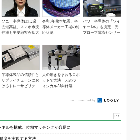
ソニー半導体は1Q過
令和8年熊本地震、半
パワー半導体の「ワイ
去最高益、スマホ市況
導体メーカー工場の対
ヤー1本」も測定 光
停滞も主要顧客ら拡大
応状況
プローブ電流センサー
半導体製品の信頼性と
人の動きをまねるロボ
サプライチェーンにお
ットで実演 STのフ
けるトレーサビリティ
ィジカルAI向け製品
の重要性（後編）
群
Recommended by
PR
チャンネルを構成、位相マッチングが容易に
の精度を実現する方法