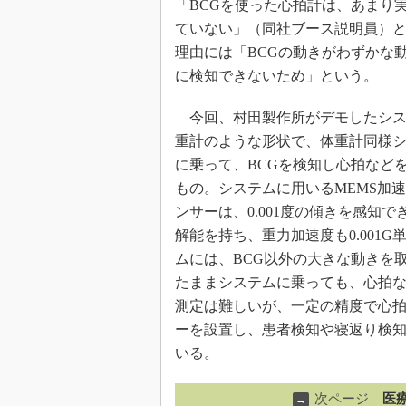
「BCGを使った心拍計は、あまり
ていない」（同社ブース説明員）
理由には「BCGの動きがわずかな
に検知できないため」という。
今回、村田製作所がデモしたシス
重計のような形状で、体重計同様
に乗って、BCGを検知し心拍など
もの。システムに用いるMEMS加速
ンサーは、0.001度の傾きを感知で
解能を持ち、重力加速度も0.001
ムには、BCG以外の大きな動きを
たままシステムに乗っても、心拍な
測定は難しいが、一定の精度で心
ーを設置し、患者検知や寝返り検
いる。
次ページ
医
→