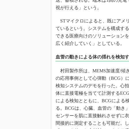
送、蓄積される。端末は1回の充電
視が行える」という。
STマイクロによると、既にアメ
ているという。システムを構成する
できる医療向けのソリューション
広く紹介していく」としている。
血管の動きによる体の揺れを検知
村田製作所は、MEMS加速度/傾
の応用事例として心弾動（BCG）
検知システムのデモを行った。心
体に直接電極を当てて計測するEC
による検知とともに、BCGによる
る。BCGは、心臓、血管の「動き
センサーを肌に直接触れさせずに
間接的に測定することも可能だ。