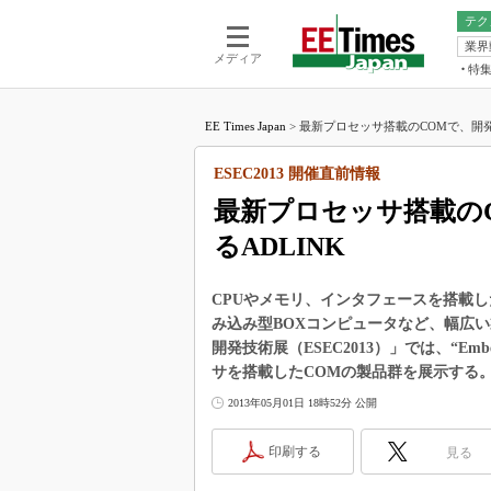
テク
業界
電池／エネル
ア
メディア
特
メ
福田昭の
LS
EE Times Japan
>
最新プロセッサ搭載のCOMで、開発
福田昭の
マ
湯之上隆
ESEC2013 開催直前情報
FP
大山聡の
最新プロセッサ搭載の
大原雄介
るADLINK
ック
リタイア
学漂流記
CPUやメモリ、インタフェースを搭載
み込み型BOXコンピュータなど、幅広い製
世界を「
開発技術展（ESEC2013）」では、“Embed
踊るバズワ
サを搭載したCOMの製品群を展示する
Buzzwo
2013年05月01日 18時52分 公開
この10
で起こる
印刷する
見る
製品分解