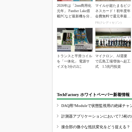
2026年は「2nm商用化
マイルが超たまるビジ
元年」 Panther Lake搭
ネスカード！初年度年
載PCなど最新機を分...
会費無料で還元率最大
1.125%
PR(クレディセゾン)
トランスと平滑コイル
マイクロン、AI需要
を「一体化」 電源サ
で広島工場増強へ起工
イズを3分の2に
式 1.5兆円投資
TechFactory ホワイトペーパー新着情報
DAQ用?Moduleで状態監視用の絶縁
計測器アプリケーションにおいて7.5桁
接合部の微小な抵抗変化をどう捉える？