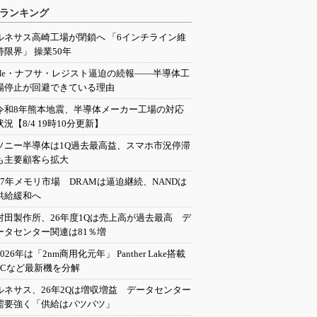
ランキング
ルネサス高崎工場が閉鎖へ 「6インチライン維
持限界」 操業50年
He・ナフサ・レジスト逼迫の続報――半導体工
場停止が回避できている理由
令和8年熊本地震、半導体メーカー工場の対応
状況【8/4 19時10分更新】
ソニー半導体は1Q過去最高益、スマホ市況停滞
も主要顧客ら拡大
27年メモリ市場 DRAMは逼迫継続、NANDは
供給緩和へ
村田製作所、26年度1Qは売上高が過去最高 デ
ータセンター関連は81％増
2026年は「2nm商用化元年」 Panther Lake搭載
PCなど最新機を分解
ルネサス、26年2Qは増収増益 データセンター
需要強く「供給はパツパツ」