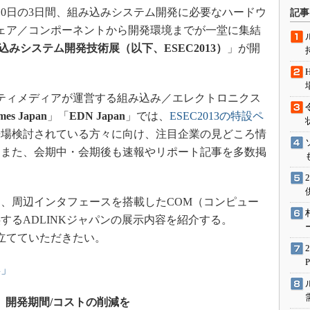
術を知る
～10日の3日間、組み込みシステム開発に必要なハードウ
記事
エンジニア”が仕掛けた社内
ェア／コンポーネントから開発環境までが一堂に集結
念の180日
組込みシステム開発技術展（以下、ESEC2013）
」が開
ションは日本を救うのか
IoT通信
アイティメディアが運営する組み込み／エレクトロニクス
ナリスト「未来展望」
mes Japan
」「
EDN Japan
」では、
ESEC2013の特設ペ
愛されないエンジニア」の
来場検討されている方々に向け、注目企業の見どころ情
行動論
。また、会期中・会期後も速報やリポート記事を多数掲
。
、周辺インタフェースを搭載したCOM（コンピュー
するADLINKジャパンの展示内容を紹介する。
役立てていただきたい。
集」
、開発期間/コストの削減を