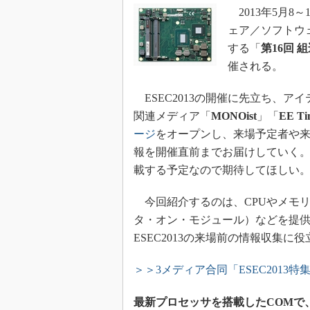
光伝送技
2013年5月8
“異端児
ェア／ソフトウ
改革、執
する「
第16回 
イノベー
催される。
JASA発
ESEC2013の開催に先立ち、
IHSア
関連メディア「
MONOist
」「
EE Ti
「英語に
ージ
をオープンし、来場予定者や
ための新
報を開催直前までお届けしていく
載する予定なので期待してほしい
今回紹介するのは、CPUやメモリ
タ・オン・モジュール）などを提供
ESEC2013の来場前の情報収集に
＞＞3メディア合同「ESEC2013特
最新プロセッサを搭載したCOMで