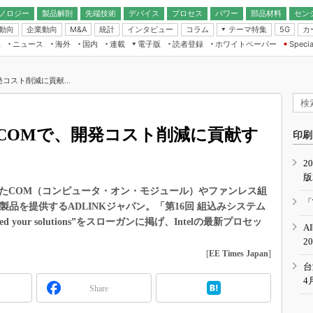
ノロジー
製品解剖
先端技術
デバイス
プロセス
パワー
部品材料
セン
動向
企業動向
統計
インタビュー
コラム
テーマ特集
カ
M&A
5G
ギー
ナログ
無線
集
ニュース
海外
国内
連載
電子版
読者登録
ホワイトペーパー
Specia
フィジカルAI
IoT・エッジコ
モリ
EXPO
Microchip情報
ストレージ通信
EE Times Japan×EDN Japan統合電
エッジAI
子版
I
SEMICON Japan
コスト削減に貢献...
デバイス通信
パワーエレクトロニクス
電子ブックレット
イコン
CEATEC
のナノフォーカス
半導体後工程
GA
EdgeTech＋
業界スコープ
COMで、開発コスト削減に貢献す
読者調査（EE Times Research）
印刷
TECHNO-FRONT
のエレ・組み込みプレイバ
カーボンニュートラル
2
人とくるま展
版
IoT
直前エンジニアの社会人大
したCOM（コンピュータ・オン・モジュール）やファンレス組
電源設計（EDN Japan）
「
品を提供するADLINKジャパン。「第16回 組込みシステム
数字」で回してみよう
エレクトロニクス入門（EDN
 your solutions”をスローガンに掲げ、Intelの最新プロセッ
A
Japan）
ード ～Behind the
。
2
rd
[
EE Times Japan
]
年で起こったこと、次の10年
台
こと
4
Share
で探るアジアの新トレンド