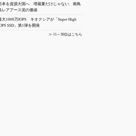
日本を資源大国へ 埋蔵量だけじゃない、南鳥
島レアアース泥の価値
最大1000万IOPS キオクシアが「Super High
IOPS SSD」第1弾を開発
≫
11～30位はこちら