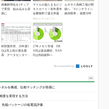
画像鮮明化を1チップ
マイルが超たまるビジ
ルネサス高崎工場が閉
で実現 組み込みも容
ネスカード！初年度年
鎖へ 「6インチライン
易に
会費無料で還元率最大
維持限界」 操業50年
1.125%
PR(クレディセゾン)
村田製作所、26年度1
27年メモリ市場 DR
Qは売上高が過去最
AMは逼迫継続、NAN
高 データセンター関
Dは供給緩和へ
連は81％増
Recommended by
PR
チャンネルを構成、位相マッチングが容易に
の精度を実現する方法
 先端パッケージの低電流評価