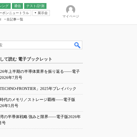
シング
通信
テスト/計測
ーボンニュートラル
展示会
マイページ
全記事一覧
l
ンピューティング
して読む 電子ブックレット
IER
026年上半期の半導体業界を振り返る――電子
2026年7月号
TECHNO-FRONTIER」2025年プレイバック
I時代のメモリ／ストレージ覇権――電子版
026年5月号
湾の半導体戦略 強みと限界――電子版2026年
月号