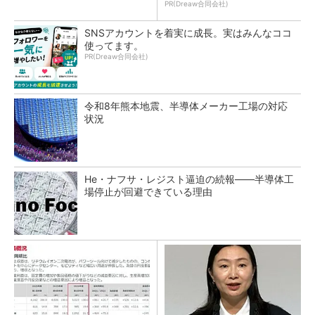
PR(Dreaw合同会社)
SNSアカウントを着実に成長。実はみんなココ
使ってます。
PR(Dreaw合同会社)
令和8年熊本地震、半導体メーカー工場の対応
状況
He・ナフサ・レジスト逼迫の続報――半導体工
場停止が回避できている理由