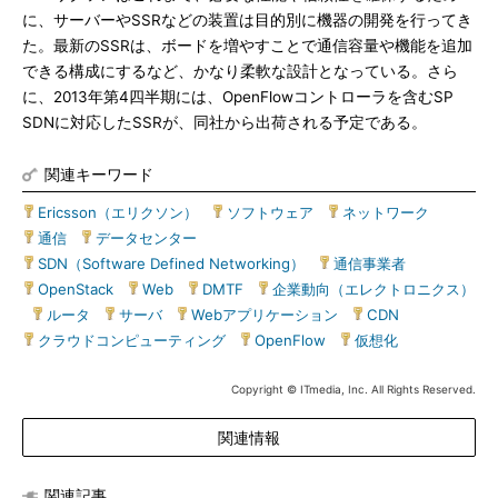
に、サーバーやSSRなどの装置は目的別に機器の開発を行ってき
た。最新のSSRは、ボードを増やすことで通信容量や機能を追加
できる構成にするなど、かなり柔軟な設計となっている。さら
に、2013年第4四半期には、OpenFlowコントローラを含むSP
SDNに対応したSSRが、同社から出荷される予定である。
関連キーワード
Ericsson（エリクソン）
|
ソフトウェア
|
ネットワーク
|
通信
|
データセンター
|
SDN（Software Defined Networking）
|
通信事業者
|
OpenStack
|
Web
|
DMTF
|
企業動向（エレクトロニクス）
|
ルータ
|
サーバ
|
Webアプリケーション
|
CDN
|
クラウドコンピューティング
|
OpenFlow
|
仮想化
Copyright © ITmedia, Inc. All Rights Reserved.
関連情報
関連記事