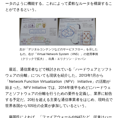
ータのように機能する。これによって柔軟なルータを構築するこ
とができるという。
左が「デジタルコンテンツなどのサービスフロー」を示した
もの。右が「Virtual Network System（VNS）」の使用事例
（クリックで拡大）、出典：エリクソン・ジャパン
最近、通信業者などで検討されている「ハードウェアとソフト
ウェアの分離」についても現状を紹介した。2013年1月から
「Network Function Virtualization（NFV） Initiative」の活動が
始まった。NFV Initiative では、2014年後半をめどにハードウェ
アとソフトウェアの分離を行うための要件を定義し、業界に勧告
する予定だ。20社を超える主要な通信事業者をはじめ、現時点で
世界各国から105社の企業が参加しているという。
藤岡氏によれば、「ファイアウォールやNATなど、従来はハー