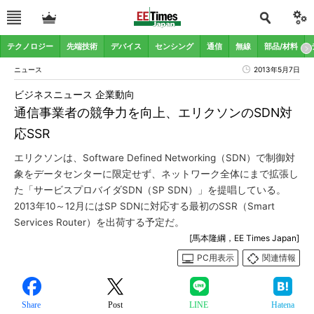
テクノロジー
先端技術
デバイス
センシング
通信
無線
部品/材料
ニュース
2013年5月7日
ビジネスニュース 企業動向
通信事業者の競争力を向上、エリクソンのSDN対
応SSR
エリクソンは、Software Defined Networking（SDN）で制御対
象をデータセンターに限定せず、ネットワーク全体にまで拡張し
た「サービスプロバイダSDN（SP SDN）」を提唱している。
2013年10～12月にはSP SDNに対応する最初のSSR（Smart
Services Router）を出荷する予定だ。
[馬本隆綱，EE Times Japan]
PC用表示
関連情報
Share
Post
LINE
Hatena