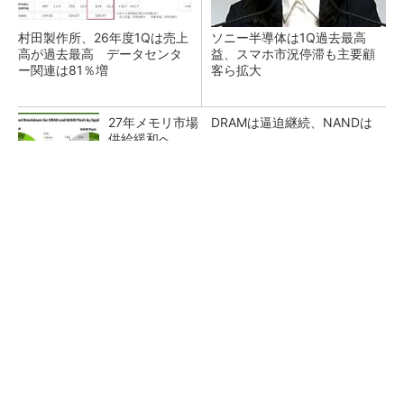
村田製作所、26年度1Qは売上
ソニー半導体は1Q過去最高
高が過去最高 データセンタ
益、スマホ市況停滞も主要顧
ー関連は81％増
客ら拡大
27年メモリ市場 DRAMは逼迫継続、NANDは
供給緩和へ
マイクロン、AI需要で広島工場増強へ起工式
1.5兆円投資
ルネサス、26年2Qは増収増益 データセンタ
ー需要強く「供給はパツパツ」