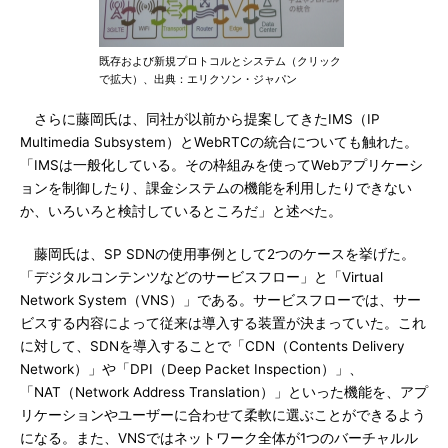
既存および新規プロトコルとシステム（クリック
で拡大）、出典：エリクソン・ジャパン
さらに藤岡氏は、同社が以前から提案してきたIMS（IP
Multimedia Subsystem）とWebRTCの統合についても触れた。
「IMSは一般化している。その枠組みを使ってWebアプリケーシ
ョンを制御したり、課金システムの機能を利用したりできない
か、いろいろと検討しているところだ」と述べた。
藤岡氏は、SP SDNの使用事例として2つのケースを挙げた。
「デジタルコンテンツなどのサービスフロー」と「Virtual
Network System（VNS）」である。サービスフローでは、サー
ビスする内容によって従来は導入する装置が決まっていた。これ
に対して、SDNを導入することで「CDN（Contents Delivery
Network）」や「DPI（Deep Packet Inspection）」、
「NAT（Network Address Translation）」といった機能を、アプ
リケーションやユーザーに合わせて柔軟に選ぶことができるよう
になる。また、VNSではネットワーク全体が1つのバーチャルル