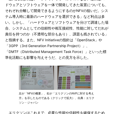
ドウェアとソフトウェアを一体で開発してきた装置についても、
それぞれ分離して開発できるようにするのがNFVの狙いだ。シス
テム導入時に最新のハードウェアを選択できる」など利点は多
い。しかし、「ハードウェアとソフトウェアを分けて調達した場
合、システムとしての信頼性や相互接続性、性能に対してだれが
責任を持つのか（不透明な部分もあり）、課題も残されている」
と指摘する。また、NFV Initiativeの指針は「OpenStack」や
「3GPP（3rd Generation Partnership Project）」、
「DMTF（Distributed Management Task Force）」といった標
準化活動にも影響を与えそうだ、との見方を示した。
左が「NFVの概要」、右が「エリクソンのNVFに対する考え
方」を示したものである（クリックで拡大）、出典：エリク
ソン・ジャパン
エリクソンはこれまで、必要な性能や信頼性を確保するため