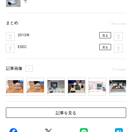
で
まとめ
7 Keywords
2013年
Blu
見る
ESEC
ロ
見る
記事画像
＋
10 Images
1
2
3
4
5
6
7
記事を見る