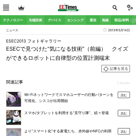
テクノロジー
先端技術
デバイス
センシング
通信
無線
部品/材料
ニュース
2013年5月14日
ESEC2013 フォトギャラリー
ESECで見つけた“気になる技術”（前編） クイズ
ができるロボットに自律型の位置計測端末
記事を見る
関連記事
3 Articles
Wi-Fiネットワークでスマホユーザーの行動パターンを
読む
可視化、シスコが出荷開始
スマホ/タブレットを利用する“見守り隊”、続々登場
読む
より“スマート化”する家電たち、赤外線やNFCの利用
読む