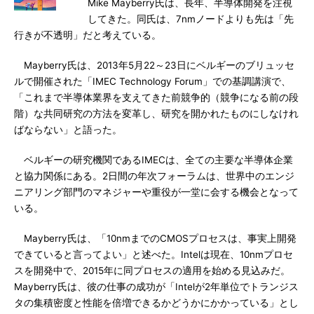
Mike Mayberry氏は、長年、半導体開発を注視
してきた。同氏は、7nmノードよりも先は「先
行きが不透明」だと考えている。
Mayberry氏は、2013年5月22～23日にベルギーのブリュッセ
ルで開催された「IMEC Technology Forum」での基調講演で、
「これまで半導体業界を支えてきた前競争的（競争になる前の段
階）な共同研究の方法を変革し、研究を開かれたものにしなけれ
ばならない」と語った。
ベルギーの研究機関であるIMECは、全ての主要な半導体企業
と協力関係にある。2日間の年次フォーラムは、世界中のエンジ
ニアリング部門のマネジャーや重役が一堂に会する機会となって
いる。
Mayberry氏は、「10nmまでのCMOSプロセスは、事実上開発
できていると言ってよい」と述べた。Intelは現在、10nmプロセ
スを開発中で、2015年に同プロセスの適用を始める見込みだ。
Mayberry氏は、彼の仕事の成功が「Intelが2年単位でトランジス
タの集積密度と性能を倍増できるかどうかにかかっている」とし