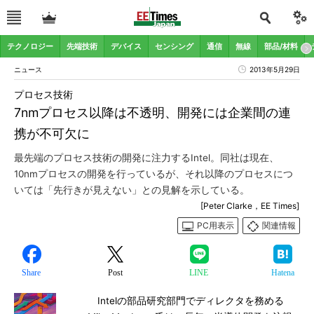
テクノロジー
先端技術
デバイス
センシング
通信
無線
部品/材料
ニュース
2013年5月29日
プロセス技術
7nmプロセス以降は不透明、開発には企業間の連
携が不可欠に
最先端のプロセス技術の開発に注力するIntel。同社は現在、
10nmプロセスの開発を行っているが、それ以降のプロセスにつ
いては「先行きが見えない」との見解を示している。
[Peter Clarke，EE Times]
PC用表示
関連情報
Share
Post
LINE
Hatena
Intelの部品研究部門でディレクタを務める