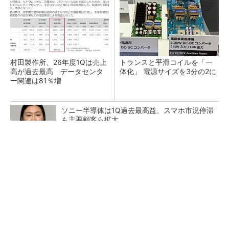
村田製作所、26年度1Qは売上
トランスと平滑コイルを「一
高が過去最高 データセンタ
体化」 電源サイズを3分の2に
ー関連は81％増
ソニー半導体は1Q過去最高益、スマホ市況停滞
も主要顧客ら拡大
SNSアカウントを着実に成長。実はみんなココ
使ってます。
PR(Dreaw合同会社)
日本を資源大国へ 埋蔵量だけじゃない、南鳥
島レアアース泥の価値