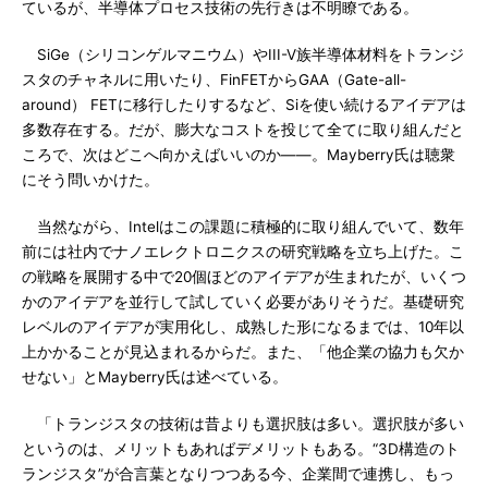
ているが、半導体プロセス技術の先行きは不明瞭である。
SiGe（シリコンゲルマニウム）やIII-V族半導体材料をトランジ
スタのチャネルに用いたり、FinFETからGAA（Gate-all-
around） FETに移行したりするなど、Siを使い続けるアイデアは
多数存在する。だが、膨大なコストを投じて全てに取り組んだと
ころで、次はどこへ向かえばいいのか――。Mayberry氏は聴衆
にそう問いかけた。
当然ながら、Intelはこの課題に積極的に取り組んでいて、数年
前には社内でナノエレクトロニクスの研究戦略を立ち上げた。こ
の戦略を展開する中で20個ほどのアイデアが生まれたが、いくつ
かのアイデアを並行して試していく必要がありそうだ。基礎研究
レベルのアイデアが実用化し、成熟した形になるまでは、10年以
上かかることが見込まれるからだ。また、「他企業の協力も欠か
せない」とMayberry氏は述べている。
「トランジスタの技術は昔よりも選択肢は多い。選択肢が多い
というのは、メリットもあればデメリットもある。“3D構造のト
ランジスタ”が合言葉となりつつある今、企業間で連携し、もっ