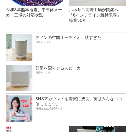
令和8年熊本地震、半導体メー
ルネサス高崎工場が閉鎖へ
カー工場の対応状況
「6インチライン維持限界」
操業50年
デノンの空間オーディオ、凄すぎた
PR(デノン)
部屋を沼らせるスピーカー
PR(デノン)
SNSアカウントを着実に成長。実はみんなココ
使ってます。
PR(Dreaw合同会社)