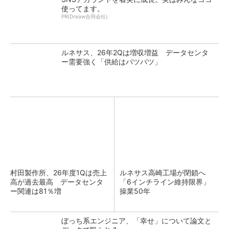
使ってます。
PR(Dreaw合同会社)
ルネサス、26年2Qは増収増益 データセンタ
ー需要強く「供給はパツパツ」
村田製作所、26年度1Qは売上
ルネサス高崎工場が閉鎖へ
高が過去最高 データセンタ
「6インチライン維持限界」
ー関連は81％増
操業50年
ぼっち系エンジニア、「幸せ」について論文と