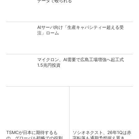
データで殴られる
AIサーバ向け「生産キャパシティー超える受
注」ローム
マイクロン、AI需要で広島工場増強へ起工式
1.5兆円投資
TSMCが日本に期待するも
ソシオネクスト、26年1Qは赤
の グローバル戦略での役割
字転落も通期予想据え置き