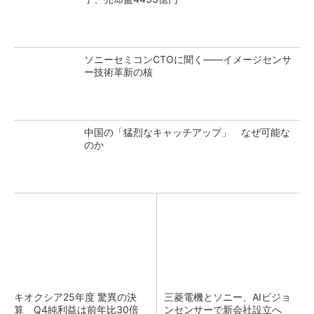
ソニーセミコンCTOに聞く――イメージセンサ
ー技術革新の核
中国の「猛烈なキャッチアップ」 なぜ可能な
のか
キオクシア25年度 驚異の決
三菱電機とソニー、AIビジョ
算 Q4純利益は前年比30倍
ンセンサーで新会社設立へ