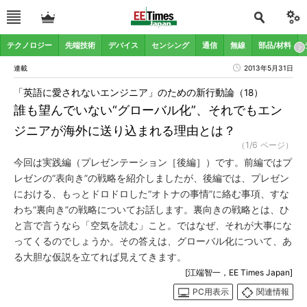
テクノロジー
先端技術
デバイス
センシング
通信
無線
部品/材料
連載
2013年5月31日
「英語に愛されないエンジニア」のための新行動論（18）
誰も望んでいない“グローバル化”、それでもエン
ジニアが海外に送り込まれる理由とは？
（1/6 ページ）
今回は実践編（プレゼンテーション［後編］）です。前編ではプ
レゼンの“表向き”の戦略を紹介しましたが、後編では、プレゼン
における、もっとドロドロした“オトナの事情”に絡む事項、すな
わち“裏向き”の戦略についてお話します。裏向きの戦略とは、ひ
と言で言うなら「空気を読む」こと。ではなぜ、それが大事にな
ってくるのでしょうか。その答えは、グローバル化について、あ
る大胆な仮説を立てれば見えてきます。
[江端智一，EE Times Japan]
PC用表示
関連情報