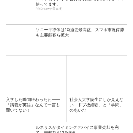
使ってます。
PR(Dreaw合同会社)
ソニー半導体は1Q過去最高益、スマホ市況停滞
も主要顧客ら拡大
入学した瞬間終わったわ――
社会人大学院生にしか見えな
「講義が英語」なんて一言も
い「ドブ板経験」と「学問」
聞いてない！
のあいだ
ルネサスがタイミングデバイス事業売却を完
了、売却益4433億円