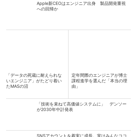
Apple新CEOはエンジニア出身 製品開発重視
への回帰か
「データの死蔵に耐えられな
定年間際のエンジニアが博士
いエンジニア」がたどり着い
課程進学を選んだ「本当の理
たMASの沼
由」
「技術を束ねて高価値システムに」 デンソー
が2030年中計発表
SNSアカウントを着実に成長。実はみんなココ