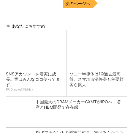
次のページへ
あなたにおすすめ
SNSアカウントを着実に成
ソニー半導体は1Q過去最高
長。実はみんなココ使ってま
益、スマホ市況停滞も主要顧
す。
客ら拡大
PR(Dreaw合同会社)
中国最大のDRAMメーカーCXMTがIPOへ 増
産とHBM開発で存在感
SNSアカウントを着実に成長。実はみんなココ