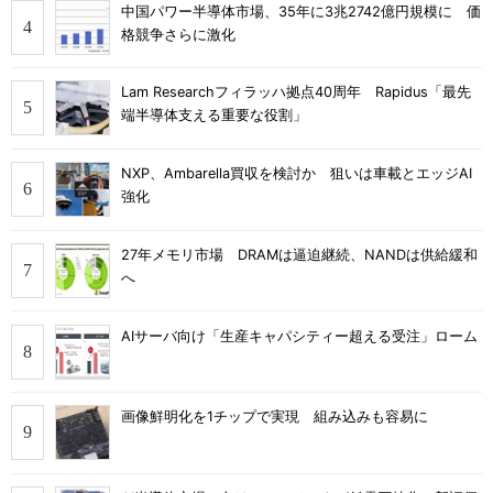
中国パワー半導体市場、35年に3兆2742億円規模に 価
格競争さらに激化
Lam Researchフィラッハ拠点40周年 Rapidus「最先
端半導体支える重要な役割」
NXP、Ambarella買収を検討か 狙いは車載とエッジAI
強化
27年メモリ市場 DRAMは逼迫継続、NANDは供給緩和
へ
AIサーバ向け「生産キャパシティー超える受注」ローム
画像鮮明化を1チップで実現 組み込みも容易に