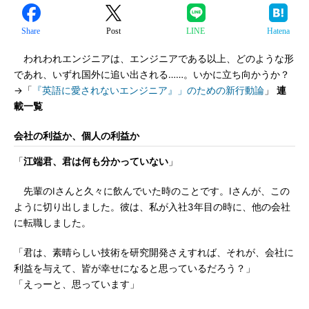
Share
Post
LINE
Hatena
われわれエンジニアは、エンジニアである以上、どのような形
であれ、いずれ国外に追い出される……。いかに立ち向かうか？
→「
『英語に愛されないエンジニア』」のための新行動論
」
連
載一覧
会社の利益か、個人の利益か
「
江端君、君は何も分かっていない
」
先輩のIさんと久々に飲んでいた時のことです。Iさんが、この
ように切り出しました。彼は、私が入社3年目の時に、他の会社
に転職しました。
「君は、素晴らしい技術を研究開発さえすれば、それが、会社に
利益を与えて、皆が幸せになると思っているだろう？」
「えっーと、思っています」