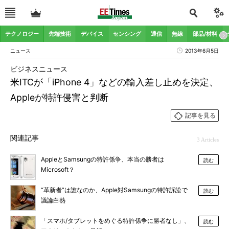
テクノロジー
先端技術
デバイス
センシング
通信
無線
部品/材料
ニュース
2013年6月5日
ビジネスニュース
米ITCが「iPhone 4」などの輸入差し止めを決定、
Appleが特許侵害と判断
記事を見る
関連記事
3 Articles
AppleとSamsungの特許係争、本当の勝者は
読む
Microsoft？
“革新者”は誰なのか、Apple対Samsungの特許訴訟で
読む
議論白熱
「スマホ/タブレットをめぐる特許係争に勝者なし」、
読む