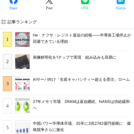
Share
Post
LINE
Hatena
記事ランキング
He・ナフサ・レジスト逼迫の続報――半導体工場停止が
回避できている理由
画像鮮明化を1チップで実現 組み込みも容易に
AIサーバ向け「生産キャパシティー超える受注」ローム
27年メモリ市場 DRAMは逼迫継続、NANDは供給緩和
へ
中国パワー半導体市場、35年に3兆2742億円規模に 価
格競争さらに激化