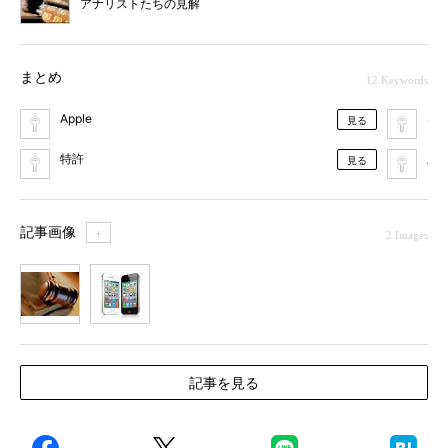
アナリストたちの見解
まとめ
12 Keywords
Apple
Sa
見る
特許
差
見る
記事画像
＋
2 Images
1
2
記事を見る