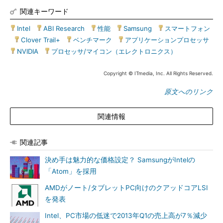
関連キーワード
Intel
|
ABI Research
|
性能
|
Samsung
|
スマートフォン
|
Clover Trail+
|
ベンチマーク
|
アプリケーションプロセッサ
|
NVIDIA
|
プロセッサ/マイコン（エレクトロニクス）
Copyright © ITmedia, Inc. All Rights Reserved.
原文へのリンク
関連情報
関連記事
決め手は魅力的な価格設定？ SamsungがIntelの
「Atom」を採用
AMDがノート/タブレットPC向けのクアッドコアLSI
を発表
Intel、PC市場の低迷で2013年Q1の売上高が7％減少