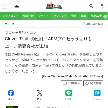
テクノロジー
先端技術
デバイス
センシング
通信
無線
部品/材料
ニュース
2013年6月14日
プロセッサ/マイコン
Clover Trail+の性能「ARMプロセッサよりも
上」、調査会社が主張
米国のABI Researchは、Intelの「Clover Trail+」を搭載したプロ
セッサと、ARMプロセッサについて、ベンチマークテストを実施
した。その結果、Clover Trail+プロセッサの性能が優れているこ
とが分かったという。
[Peter Clarke and Dylan McGrath，EE Times]
PC用表示
関連情報
Share
Post
LINE
Hatena