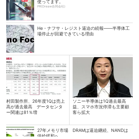
使ってます。
PR(Dreaw合同会社)
He・ナフサ・レジスト逼迫の続報――半導体工
場停止が回避できている理由
村田製作所、26年度1Qは売上
ソニー半導体は1Q過去最高
高が過去最高 データセンタ
益、スマホ市況停滞も主要顧
ー関連は81％増
客ら拡大
27年メモリ市場 DRAMは逼迫継続、NANDは
供給緩和へ