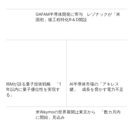
GAFAM半導体開発に寄与 レゾナックが「米
国初」後工程特化R＆D開設
IBMが語る量子技術戦略 「1
AI半導体市場の「アキレス
年以内に量子優位性を実現す
腱」 成長を脅かす電力不足
る」
米Waymoの世界展開は東京から 「数カ月内
に開始」見込み