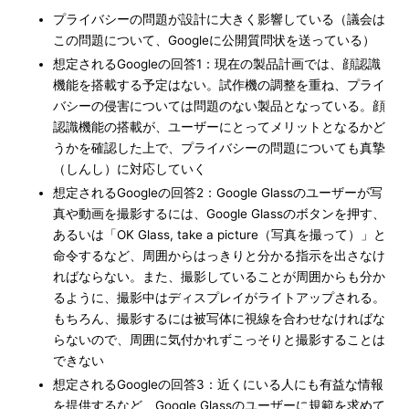
プライバシーの問題が設計に大きく影響している（議会は
この問題について、Googleに公開質問状を送っている）
想定されるGoogleの回答1：現在の製品計画では、顔認識
機能を搭載する予定はない。試作機の調整を重ね、プライ
バシーの侵害については問題のない製品となっている。顔
認識機能の搭載が、ユーザーにとってメリットとなるかど
うかを確認した上で、プライバシーの問題についても真摯
（しんし）に対応していく
想定されるGoogleの回答2：Google Glassのユーザーが写
真や動画を撮影するには、Google Glassのボタンを押す、
あるいは「OK Glass, take a picture（写真を撮って）」と
命令するなど、周囲からはっきりと分かる指示を出さなけ
ればならない。また、撮影していることが周囲からも分か
るように、撮影中はディスプレイがライトアップされる。
もちろん、撮影するには被写体に視線を合わせなければな
らないので、周囲に気付かれずこっそりと撮影することは
できない
想定されるGoogleの回答3：近くにいる人にも有益な情報
を提供するなど、Google Glassのユーザーに規範を求めて