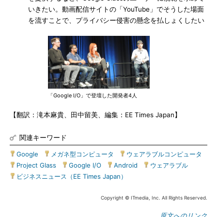
いきたい。動画配信サイトの「YouTube」でそうした場面
を流すことで、プライバシー侵害の懸念を払しょくしたい
「Google I/O」で登壇した開発者4人
【翻訳：滝本麻貴、田中留美、編集：EE Times Japan】
関連キーワード
Google
|
メガネ型コンピュータ
|
ウェアラブルコンピュータ
|
Project Glass
|
Google I/O
|
Android
|
ウェアラブル
|
ビジネスニュース（EE Times Japan）
Copyright © ITmedia, Inc. All Rights Reserved.
原文へのリンク