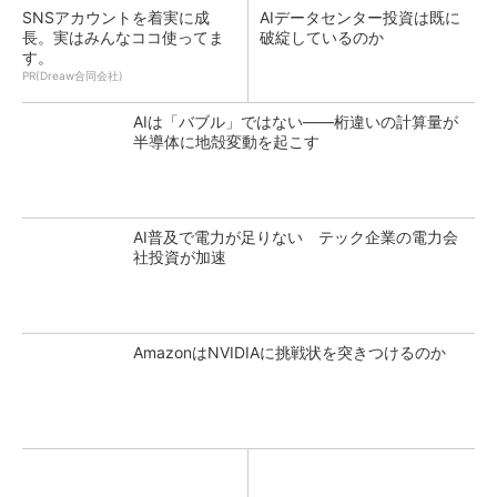
SNSアカウントを着実に成
AIデータセンター投資は既に
長。実はみんなココ使ってま
破綻しているのか
す。
PR(Dreaw合同会社)
AIは「バブル」ではない――桁違いの計算量が
半導体に地殻変動を起こす
AI普及で電力が足りない テック企業の電力会
社投資が加速
AmazonはNVIDIAに挑戦状を突きつけるのか