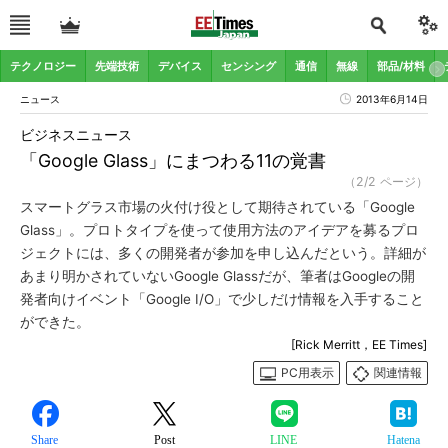
テクノロジー
先端技術
デバイス
センシング
通信
無線
部品/材料
ニュース
2013年6月14日
ビジネスニュース
「Google Glass」にまつわる11の覚書
（2/2 ページ）
スマートグラス市場の火付け役として期待されている「Google
Glass」。プロトタイプを使って使用方法のアイデアを募るプロ
ジェクトには、多くの開発者が参加を申し込んだという。詳細が
あまり明かされていないGoogle Glassだが、筆者はGoogleの開
発者向けイベント「Google I/O」で少しだけ情報を入手すること
ができた。
[Rick Merritt，EE Times]
PC用表示
関連情報
Share
Post
LINE
Hatena