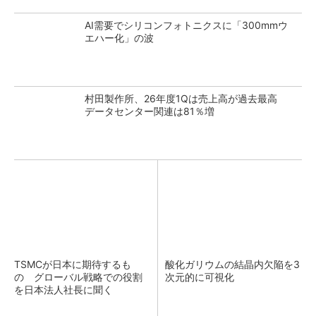
AI需要でシリコンフォトニクスに「300mmウ
エハー化」の波
村田製作所、26年度1Qは売上高が過去最高
データセンター関連は81％増
TSMCが日本に期待するも
酸化ガリウムの結晶内欠陥を3
の グローバル戦略での役割
次元的に可視化
を日本法人社長に聞く