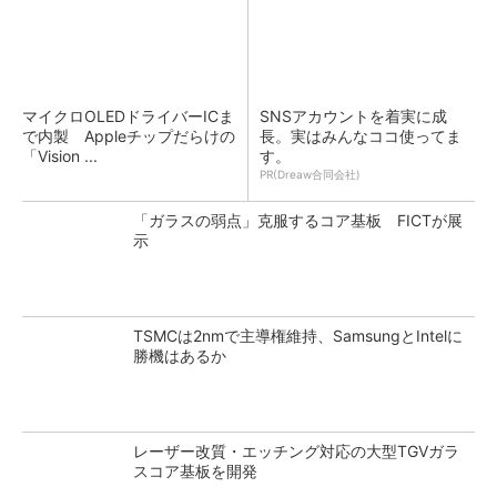
マイクロOLEDドライバーICま
SNSアカウントを着実に成
で内製 Appleチップだらけの
長。実はみんなココ使ってま
「Vision ...
す。
PR(Dreaw合同会社)
「ガラスの弱点」克服するコア基板 FICTが展
示
TSMCは2nmで主導権維持、SamsungとIntelに
勝機はあるか
レーザー改質・エッチング対応の大型TGVガラ
スコア基板を開発