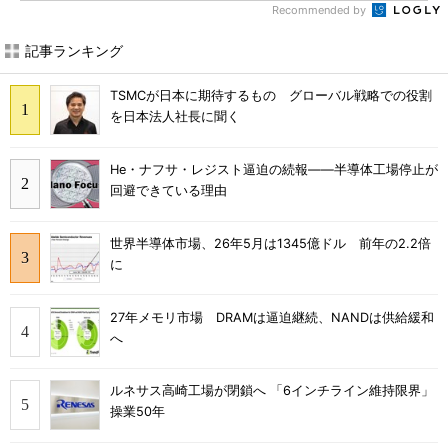
Recommended by
記事ランキング
TSMCが日本に期待するもの グローバル戦略での役割
を日本法人社長に聞く
He・ナフサ・レジスト逼迫の続報――半導体工場停止が
回避できている理由
世界半導体市場、26年5月は1345億ドル 前年の2.2倍
に
27年メモリ市場 DRAMは逼迫継続、NANDは供給緩和
へ
ルネサス高崎工場が閉鎖へ 「6インチライン維持限界」
操業50年