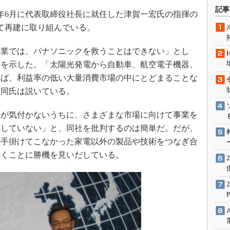
術を知る
記事
2年6月に代表取締役社長に就任した津賀一宏氏の指揮の
エンジニア”が仕掛けた社内
て再建に取り組んでいる。
念の180日
ションは日本を救うのか
業では、パナソニックを救うことはできない」とし
IoT通信
針を示した。「太陽光発電から自動車、航空電子機器、
ナリスト「未来展望」
れば、利益率の低い大量消費市場の中にとどまることな
と同氏は説いている。
愛されないエンジニア」の
行動論
が気付かないうちに、さまざまな市場に向けて事業を
中していない」と、同社を批判するのは簡単だ。だが、
で手掛けてこなかった家電以外の製品や技術をつなぎ合
いくことに勝機を見いだしている。