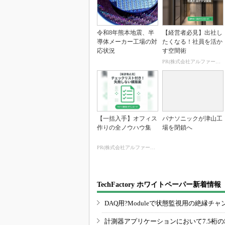
令和8年熊本地震、半
【経営者必見】出社し
導体メーカー工場の対
たくなる！社員を活か
応状況
す空間術
PR(株式会社アルファーテクノ)
【一括入手】オフィス
パナソニックが津山工
作りの全ノウハウ集
場を閉鎖へ
PR(株式会社アルファーテクノ)
TechFactory ホワイトペーパー新着情報
DAQ用?Moduleで状態監視用の絶縁
計測器アプリケーションにおいて7.5桁