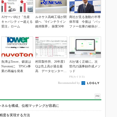
AIサーバ向け「生産
ルネサス高崎工場が閉
商社が見る激動の半導
キャパシティー超える
鎖へ 「6インチライン
体市場 今後は「バッ
受注」ローム
維持限界」 操業50年
ファー在庫の確保が重
要に」
魚津はTower、砺波は
村田製作所、26年度1
AIが速く正確に。次
Nuvotonに TPSCo事
Qは売上高が過去最
世代の議事録作成メソ
業の再編を発表
高 データセンター関
ッド
連は81％増
PR(カイタヨ)
Recommended by
PR
チャンネルを構成、位相マッチングが容易に
の精度を実現する方法