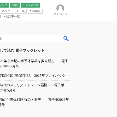
シング
通信
テスト/計測
ーボンニュートラル
展示会
マイページ
全記事一覧
l
ンピューティング
して読む 電子ブックレット
IER
026年上半期の半導体業界を振り返る――電子
2026年7月号
TECHNO-FRONTIER」2025年プレイバック
I時代のメモリ／ストレージ覇権――電子版
026年5月号
湾の半導体戦略 強みと限界――電子版2026年
月号