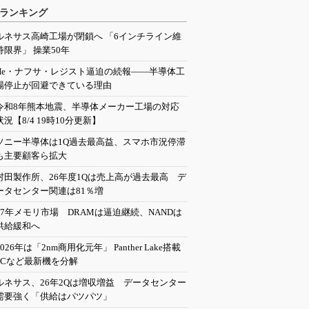
ランキング
ルネサス高崎工場が閉鎖へ 「6インチライン維
持限界」 操業50年
He・ナフサ・レジスト逼迫の続報――半導体工
場停止が回避できている理由
令和8年熊本地震、半導体メーカー工場の対応
状況【8/4 19時10分更新】
ソニー半導体は1Q過去最高益、スマホ市況停滞
も主要顧客ら拡大
村田製作所、26年度1Qは売上高が過去最高 デ
ータセンター関連は81％増
27年メモリ市場 DRAMは逼迫継続、NANDは
供給緩和へ
2026年は「2nm商用化元年」 Panther Lake搭載
PCなど最新機を分解
ルネサス、26年2Qは増収増益 データセンター
需要強く「供給はパツパツ」