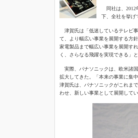
光伝送技
同社は、201
“異端児
下、全社を挙げ
改革、執
イノベー
津賀氏は「低迷しているテレビ事
JASA発
て、より幅広い事業を展開する方
IHSア
家電製品まで幅広い事業を展開す
く、さらなる飛躍を実現できる」
「英語に
ための新
実際、パナソニックは、欧米諸国
拡大してきた。「本来の事業に集
津賀氏は、パナソニックがこれま
わせ、新しい事業として展開して