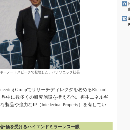
ational」のキーノートスピーチで登壇した、パナソニック社長
ering Groupでリサーチディレクタを務めるRichard
は、世界中に数多くの研究施設を構える他、再生エネルギ
力なIP（Intellectual Property）を有してい
い評価を受けるハイエンドミラーレス一眼