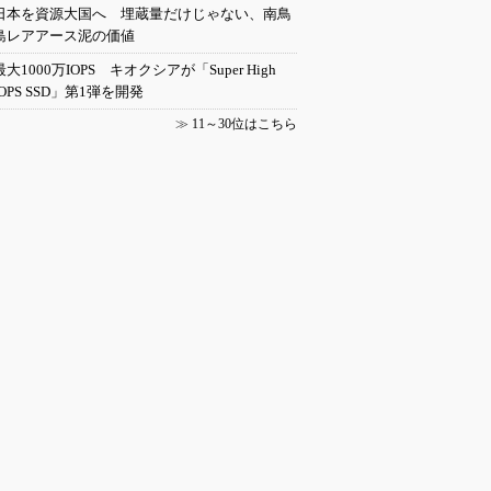
日本を資源大国へ 埋蔵量だけじゃない、南鳥
島レアアース泥の価値
最大1000万IOPS キオクシアが「Super High
IOPS SSD」第1弾を開発
≫
11～30位はこちら