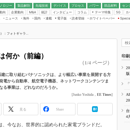
ノロジー
製品解剖
先端技術
デバイス
プロセス
パワー
部品材料
セン
動向
企業動向
統計
インタビュー
コラム
テーマ特集
カ
M&A
5G
ギー
ナログ
無線
集
ニュース
海外
国内
連載
電子版
読者登録
ホワイトペーパー
Specia
フィジカルAI
IoT・エッジコ
モリ
EXPO
Microchip情報
ストレージ通信
EE Times Japan×EDN Japan統合電
エッジAI
子版
I
SEMICON Japan
：フォトギャラ...
デバイス通信
パワーエレクトロニクス
電子ブックレット
イコン
CEATEC
のナノフォーカス
半導体後工程
GA
EdgeTech＋
業界スコープ
は何か（前編）
読者調査（EE Times Research）
印刷
TECHNO-FRONT
のエレ・組み込みプレイバ
（1/4 ページ）
カーボンニュートラル
2
人とくるま展
版
IoT
直前エンジニアの社会人大
再建に取り組むパナソニックは、より幅広い事業を展開する方
発電から自動車、航空電子機器、ネットワークコンテンツま
電源設計（EDN Japan）
「
なる事業は、どれなのだろうか。
数字」で回してみよう
エレクトロニクス入門（EDN
A
[Junko Yoshida，
EE Times
]
Japan）
ード ～Behind the
2
rd
見る
Share
年で起こったこと、次の10年
台
こと
4
で探るアジアの新トレンド
、今なお、世界的に認められた家電ブランドだ。