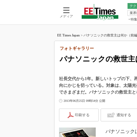
テク
業界
電池／エネル
ア
メディア
特
メ
福田昭の
LS
EE Times Japan
>
パナソニックの救世主は何か（前編）
福田昭の
マ
湯之上隆
フォトギャラリー
FP
大山聡の
パナソニックの救世主
大原雄介
ック
リタイア
社長交代から1年。新しいトップの下、
学漂流記
向にかじを切っている。対象は、太陽光
でさまざまだ。パナソニックの救世主と
世界を「
2013年06月25日 09時54分 公開
踊るバズワ
Buzzwo
印刷する
通知する
この10
で起こる
製品分解
パナソニックは