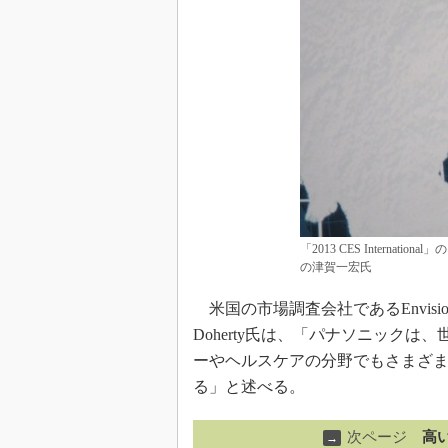
「2013 CES Intern
の津賀一宏氏
米国の市場調査会社であるEnvisione
Doherty氏は、「パナソニック
ーやヘルスケアの分野でもさまざまな製品や強
る」と述べる。
次ページ
高
→