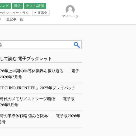
シング
通信
テスト/計測
ーボンニュートラル
展示会
マイページ
全記事一覧
l
ンピューティング
して読む 電子ブックレット
IER
026年上半期の半導体業界を振り返る――電子
2026年7月号
TECHNO-FRONTIER」2025年プレイバック
I時代のメモリ／ストレージ覇権――電子版
026年5月号
湾の半導体戦略 強みと限界――電子版2026年
月号