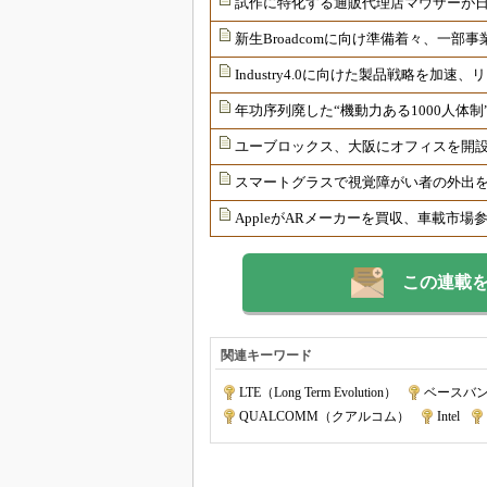
試作に特化する通販代理店マウザーが
新生Broadcomに向け準備着々、一部
Industry4.0に向けた製品戦略を加
年功序列廃した“機動力ある1000人体
ユーブロックス、大阪にオフィスを開
スマートグラスで視覚障がい者の外出
AppleがARメーカーを買収、車載市場
この連載
関連キーワード
LTE（Long Term Evolution）
|
ベースバ
QUALCOMM（クアルコム）
|
Intel
|