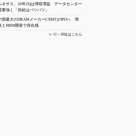
ルネサス、26年2Qは増収増益 データセンター
需要強く「供給はパツパツ」
中国最大のDRAMメーカーCXMTがIPOへ 増
産とHBM開発で存在感
≫
11～30位はこちら