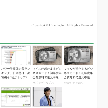
Copyright © ITmedia, Inc. All Rights Reserved.
パワー半導体企業ラン
マイルが超たまるビジ
マイルが超たまるビジ
キング、日本勢は三菱
ネスカード！初年度年
ネスカード！初年度年
電機ら5社がトップ20
会費無料で還元率最大
会費無料で還元率最大
入り
1.125%
1.125%
PR(クレディセゾン)
PR(クレディセゾン)