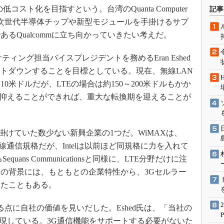
術を知る
低コスト化を目指すという。台湾のQuanta Computer
記事
エンジニア”が仕掛けた社内
次世代半導体チップや新型モジュールを手掛けるサプ
念の180日
るQualcommに立ち向かっていきたい考えだ。
ションは日本を救うのか
ティング担当バイスプレジデントを務めるEran Eshed
IoT通信
ストダウンすることを目標としている。現在、無線LAN
ナリスト「未来展望」
米ドルだが、LTEの場合は約150～200米ドルもかか
愛されないエンジニア」の
ルに抑えることができれば、重大な転換期を迎えることが
行動論
を手掛けていた数少ない新興企業の1つだ。WiMAXは、
無線通信規格だが、Intelは以前ほど同規格に力を入れて
quans Communicationsと同様に、LTE分野だけに注
の背景には、もともとの企業特性から、3Gセルラー
いたこともある。
いる点に自社の価値を見いだした。Eshed氏は、「当社の
実現している。3G通信機能をサポートする必要がないた