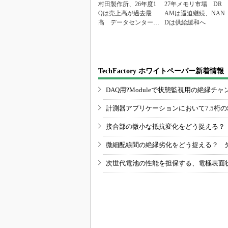
村田製作所、26年度1
27年メモリ市場 DR
Qは売上高が過去最
AMは逼迫継続、NAN
高 データセンター関
Dは供給緩和へ
連は81％増
TechFactory ホワイトペーパー新着情報
DAQ用?Moduleで状態監視用の絶縁
計測器アプリケーションにおいて7.5桁
接合部の微小な抵抗変化をどう捉える？
微細配線間の絶縁劣化をどう捉える？ 
次世代電池の性能を担保する、電極表面