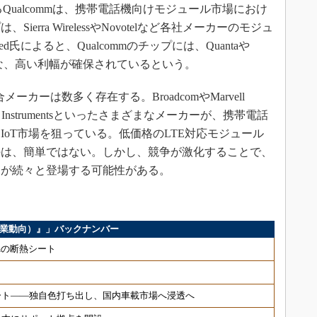
るQualcommは、携帯電話機向けモジュール市場におけ
rra WirelessやNovotelなど各社メーカーのモジュ
氏によると、Qualcommのチップには、Quantaや
可能な、高い利幅が確保されているという。
ーカーは数多く存在する。BroadcomやMarvell
k、Texas Instrumentsといったさまざまなメーカーが、携帯電話
oT市場を狙っている。低価格のLTE対応モジュール
のは、簡単ではない。しかし、競争が激化することで、
ィンが続々と登場する可能性がある。
ス（企業動向）』」バックナンバー
μmの断熱シート
ート――独自色打ち出し、国内車載市場へ浸透へ