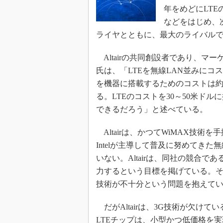
光伝送技
年をめどにLTEの
“異端児
などをはじめ、
改革、執
ライヤとともに、最大のライバルであ
イノベー
Altairの共同創設者であり、マーケ
JASA発
氏は、「LTEを無線LAN並みにコ
IHSア
を機器に搭載するためのコストは約10
「英語に
る。LTEのコストを30～50米ド
ための新
できるだろう」と述べている。
Altairは、かつてWiMAX技術
Intelが主導して普及に努めてきた
いない。Altairは、同社の競合であるSe
力するという目標を掲げている。そ
技術が不十分という問題を抱えて
だがAltairは、3G技術が欠けて
LTEチップは、小型かつ低価格を