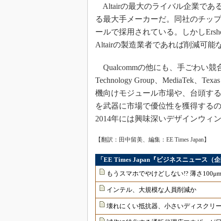
Altairの最大のライバル企業であ
る最大手メーカーだ。同社のチップは、Sie
ールで採用されている。しかしErshed
Altairの製造業者であれば削減
Qualcommの他にも、手ごわい競合メ
Technology Group、MediaTe
機向けモジュール市場や、台頭するI
を武器に市場で優位性を獲得する
2014年には興味深いデザインウ
【翻訳：田中留美、編集：EE Times Japan】
「EE Times Japan『ビジネスニュー
もうスマホでやけどしない!? 薄さ100
インテル、大規模な人員削減か
壊れにくい抵抗器、小さいディスクリ