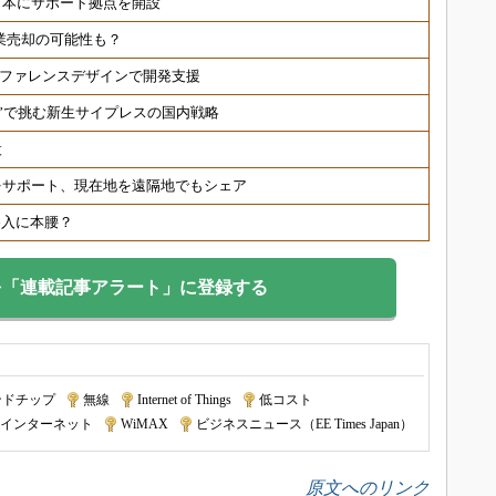
日本にサポート拠点を開設
事業売却の可能性も？
速、リファレンスデザインで開発支援
制”で挑む新生サイプレスの国内戦略
設
をサポート、現在地を遠隔地でもシェア
参入に本腰？
を「連載記事アラート」に登録する
ンドチップ
|
無線
|
Internet of Things
|
低コスト
|
インターネット
|
WiMAX
|
ビジネスニュース（EE Times Japan）
原文へのリンク