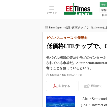
テク
業界
電池／エネル
ア
メディア
特
メ
福田昭の
LS
EE Times Japan
>
低価格LTEチップで、Qualcommに
福田昭の
マ
湯之上隆
ビジネスニュース 企業動向
FP
大山聡の
低価格LTEチップで、Q
大原雄介
ック
モバイル機器の普及やモノのインターネ
リタイア
されている市場だ。Altair Semicon
学漂流記
奪うことを狙っているという。
世界を「
2013年06月28日 11時57分 公開
踊るバズワ
Buzzwo
印刷する
通知する
この10
で起こる
Altair Sem
製品分解
（IoT：Intern