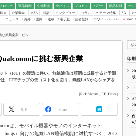
ノロジー
製品解剖
先端技術
デバイス
プロセス
パワー
部品材料
セン
動向
企業動向
統計
インタビュー
コラム
テーマ特集
カ
M&A
5G
ギー
ナログ
無線
集
ニュース
海外
国内
連載
電子版
読者登録
ホワイトペーパー
Specia
フィジカルAI
IoT・エッジコ
モリ
EXPO
Microchip情報
ストレージ通信
EE Times Japan×EDN Japan統合電
エッジAI
子版
I
SEMICON Japan
挑む新興企業：ビジ...
デバイス通信
パワーエレクトロニクス
電子ブックレット
イコン
CEATEC
のナノフォーカス
半導体後工程
GA
EdgeTech＋
業界スコープ
ualcommに挑む新興企業
読者調査（EE Times Research）
印刷
TECHNO-FRONT
のエレ・組み込みプレイバ
カーボンニュートラル
2
人とくるま展
ット（IoT）の浸透に伴い、無線通信は順調に成長すると予測
版
IoT
直前エンジニアの社会人大
ductorは、LTEチップの低コスト化を図り、無線LANからシェアを
電源設計（EDN Japan）
「
数字」で回してみよう
[Rick Merritt，
EE Times
]
エレクトロニクス入門（EDN
A
Japan）
ード ～Behind the
2
rd
見る
Share
年で起こったこと、次の10年
台
こと
4
iconductorは、モバイル機器やモノのインターネット
で探るアジアの新トレンド
et of Things）向けの無線LAN通信機能に対抗すべく、2013