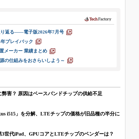
り返る――電子版2026年7月号
025年プレイバック
装置メーカー 業績まとめ
源の仕組みをおさらいしよう～
に弊害？ 原因はベースバンドチップの供給不足
y Nexus i515」を分解、LTEチップの価格が旧品種の半分に
世代iPad、GPUコアとLTEチップのベンダーは？