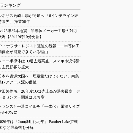
ランキング
ルネサス高崎工場が閉鎖へ 「6インチライン維
持限界」 操業50年
令和8年熊本地震、半導体メーカー工場の対応
状況【8/4 19時10分更新】
He・ナフサ・レジスト逼迫の続報――半導体工
場停止が回避できている理由
ソニー半導体は1Q過去最高益、スマホ市況停滞
も主要顧客ら拡大
日本を資源大国へ 埋蔵量だけじゃない、南鳥
島レアアース泥の価値
村田製作所、26年度1Qは売上高が過去最高 デ
ータセンター関連は81％増
トランスと平滑コイルを「一体化」 電源サイズ
を3分の2に
2026年は「2nm商用化元年」 Panther Lake搭載
PCなど最新機を分解