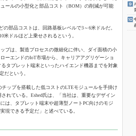
ュールの小型化と部品コスト（BOM）の削減が可能
などの部品コストは、回路基板レベルで3～6米ドルだ。
10米ドルほど上乗せされるという。
対応チップは、製造プロセスの微細化に伴い、ダイ面積の小
ローエンドのIoT市場から、キャリアアグリゲーショ
に対応するタブレット端末といったハイエンド機器までを対象
予定だという。
airの既存のチップを搭載した低コストのLTEモジュールを手掛け
よって採用されている。Eshed氏は、「当社は、重要なデザイン
半には、タブレット端末や超薄型ノートPC向けのモジ
で実現できる予定だ」と述べている。