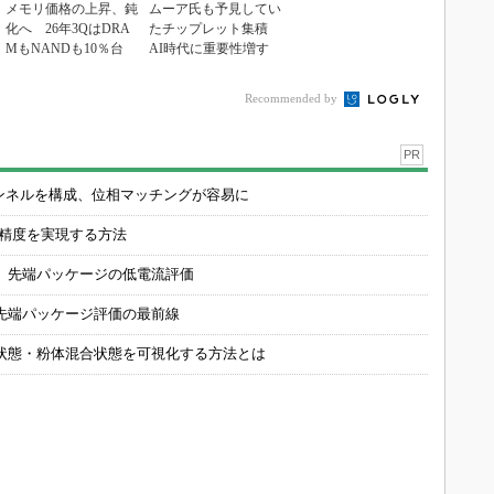
メモリ価格の上昇、鈍
ムーア氏も予見してい
化へ 26年3QはDRA
たチップレット集積
MもNANDも10％台
AI時代に重要性増す
Recommended by
PR
チャンネルを構成、位相マッチングが容易に
の精度を実現する方法
 先端パッケージの低電流評価
先端パッケージ評価の最前線
状態・粉体混合状態を可視化する方法とは