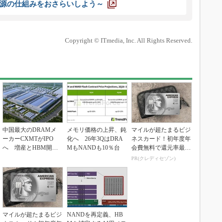
源の仕組みをおさらいしよう～
Copyright © ITmedia, Inc. All Rights Reserved.
中国最大のDRAMメ
メモリ価格の上昇、鈍
マイルが超たまるビジ
ーカーCXMTがIPO
化へ 26年3QはDRA
ネスカード！初年度年
へ 増産とHBM開発
MもNANDも10％台
会費無料で還元率最大
で存在感
1.125%
PR(クレディセゾン)
マイルが超たまるビジ
NANDを再定義、HB