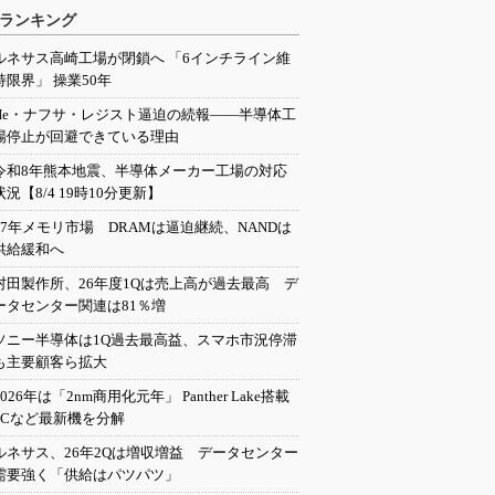
ランキング
ルネサス高崎工場が閉鎖へ 「6インチライン維
持限界」 操業50年
He・ナフサ・レジスト逼迫の続報――半導体工
場停止が回避できている理由
令和8年熊本地震、半導体メーカー工場の対応
状況【8/4 19時10分更新】
27年メモリ市場 DRAMは逼迫継続、NANDは
供給緩和へ
村田製作所、26年度1Qは売上高が過去最高 デ
ータセンター関連は81％増
ソニー半導体は1Q過去最高益、スマホ市況停滞
も主要顧客ら拡大
2026年は「2nm商用化元年」 Panther Lake搭載
PCなど最新機を分解
ルネサス、26年2Qは増収増益 データセンター
需要強く「供給はパツパツ」