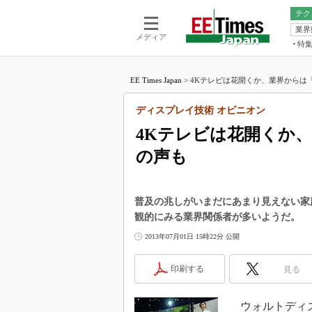
テク
業界
電池／エネル
ア
メディア
特
メ
福田昭の
LS
EE Times Japan
>
4Kテレビは花開くか、業界からは「3
福田昭の
マ
湯之上隆
ディスプレイ技術 オピニオン
FP
大山聡の
4Kテレビは花開くか
大原雄介
の声も
ック
リタイア
学漂流記
普及の兆しがいまだにあまり見えない家
世界を「
観的にみる業界関係者が多いようだ。
踊るバズワ
2013年07月01日 15時22分 公開
Buzzwo
この10
印刷する
見る
で起こる
製品分解
ウォルトディズ