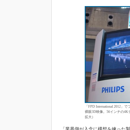
「FPD International
裸眼3D映像。56インチの4
拡大）
「業界側が入念に構想を練った製