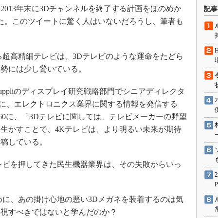
術を知る
旬、2013年末に3Dチャンネルを終了する計画をほのめか
記事
エンジニア”が仕掛けた社内
た。このツイートに驚く人はいないだろうし、筆者も
念の180日
ションは日本を救うのか
超高精細テレビは、3Dテレビのような運命をたどら
IoT通信
姿勢には少し驚いている。
ナリスト「未来展望」
愛されないエンジニア」の
uppliのディスプレイ研究戦略部門でシニアディレクタ
行動論
13年初頭に、エレクトロニクス業界に関する情報を発信する
nics360に、「3Dテレビに関しては、テレビメーカーの野望
生かすことで、4Kテレビは、より明るい未来が期待
投稿している。
レビを押してきた民生機器業界は、その失敗からいっ
？
に、あの掛け心地の悪い3Dメガネを装着するのは気
無視すべきではないと学んだのか？