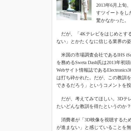
光伝送技
2013年6月上
“異端児
すツイートをし
改革、執
驚かなかった。
イノベー
だが、「4Kテレビをはじめとする
JASA発
ない」とかたくなに信じる業界の
IHSア
「英語に
米国の市場調査会社であるIHS iS
ための新
を務めるSweta Dash氏は20
Webサイト情報誌であるElectro
は打ち砕かれた。だが、この教訓を
できるだろう」というコメントを
だが、考えてみてほしい。3Dテ
たいどんな教訓を得たというのか
消費者が「3D映像を視聴するため
が進まない」と感じていることを