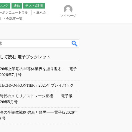
シング
通信
テスト/計測
ーボンニュートラル
展示会
マイページ
全記事一覧
l
ンピューティング
して読む 電子ブックレット
IER
026年上半期の半導体業界を振り返る――電子
2026年7月号
TECHNO-FRONTIER」2025年プレイバック
I時代のメモリ／ストレージ覇権――電子版
026年5月号
湾の半導体戦略 強みと限界――電子版2026年
月号