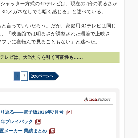
シャッター方式の3Dテレビは、現在の2倍の明るさが
、3Dメガネなしでも暗く感じる」と述べている。
と言っていいだろう。だが、家庭用3Dテレビは同じ
y氏は、「映画館では明るさが調整された環境で上映さ
ソファに寝転んで見ることもない」と述べた。
Kテレビは、大当たりを引く可能性も……
1
|
2
次のページへ
り返る――電子版2026年7月号
025年プレイバック
装置メーカー 業績まとめ