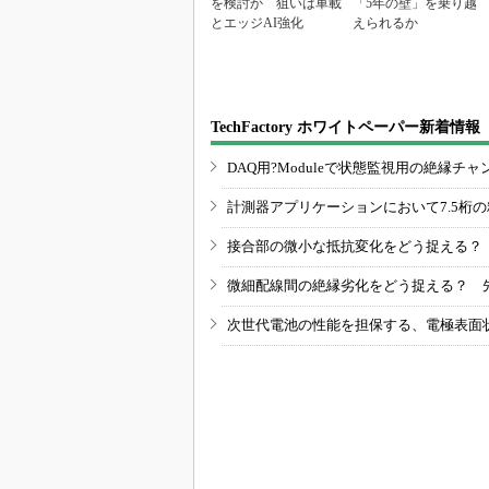
を検討か 狙いは車載
「5年の壁」を乗り越
とエッジAI強化
えられるか
TechFactory ホワイトペーパー新着情報
DAQ用?Moduleで状態監視用の絶縁
計測器アプリケーションにおいて7.5桁
接合部の微小な抵抗変化をどう捉える？
微細配線間の絶縁劣化をどう捉える？ 
次世代電池の性能を担保する、電極表面