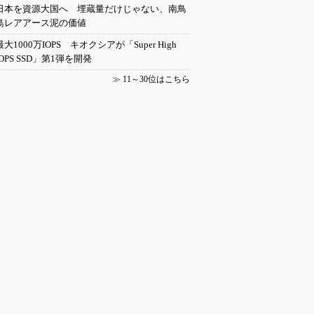
日本を資源大国へ 埋蔵量だけじゃない、南鳥
島レアアース泥の価値
最大1000万IOPS キオクシアが「Super High
IOPS SSD」第1弾を開発
≫
11～30位はこちら