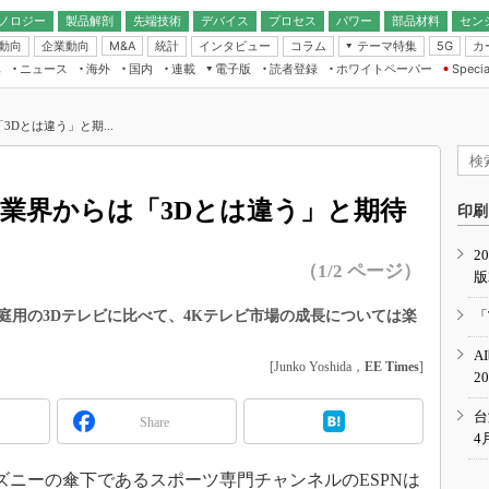
ノロジー
製品解剖
先端技術
デバイス
プロセス
パワー
部品材料
セン
動向
企業動向
統計
インタビュー
コラム
テーマ特集
カ
M&A
5G
ギー
ナログ
無線
集
ニュース
海外
国内
連載
電子版
読者登録
ホワイトペーパー
Specia
フィジカルAI
IoT・エッジコ
モリ
EXPO
Microchip情報
ストレージ通信
EE Times Japan×EDN Japan統合電
エッジAI
子版
I
SEMICON Japan
Dとは違う」と期...
デバイス通信
パワーエレクトロニクス
電子ブックレット
イコン
CEATEC
のナノフォーカス
半導体後工程
GA
EdgeTech＋
業界スコープ
、業界からは「3Dとは違う」と期待
読者調査（EE Times Research）
印刷
TECHNO-FRONT
のエレ・組み込みプレイバ
カーボンニュートラル
2
人とくるま展
（1/2 ページ）
版
IoT
直前エンジニアの社会人大
電源設計（EDN Japan）
庭用の3Dテレビに比べて、4Kテレビ市場の成長については楽
「
数字」で回してみよう
エレクトロニクス入門（EDN
A
Japan）
ード ～Behind the
[Junko Yoshida，
EE Times
]
2
rd
年で起こったこと、次の10年
台
Share
こと
4
で探るアジアの新トレンド
ニーの傘下であるスポーツ専門チャンネルのESPNは