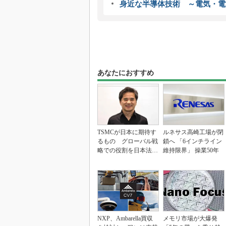
身近な半導体技術 ～電気・電
あなたにおすすめ
TSMCが日本に期待す
ルネサス高崎工場が閉
るもの グローバル戦
鎖へ 「6インチライン
略での役割を日本法人
維持限界」 操業50年
社長に聞く
NXP、Ambarella買収
メモリ市場が大爆発