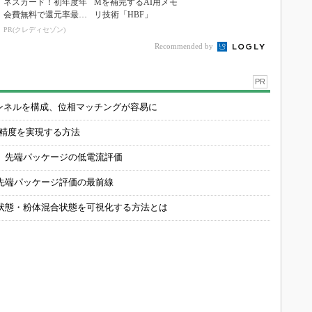
ネスカード！初年度年
Mを補完するAI用メモ
会費無料で還元率最大
リ技術「HBF」
1.125%
PR(クレディセゾン)
Recommended by
PR
チャンネルを構成、位相マッチングが容易に
の精度を実現する方法
 先端パッケージの低電流評価
先端パッケージ評価の最前線
状態・粉体混合状態を可視化する方法とは