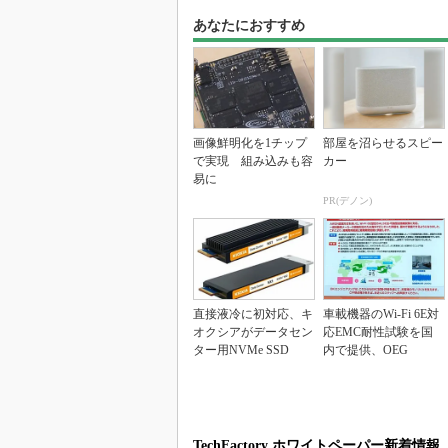
あなたにおすすめ
画像鮮明化を1チップ
部屋を沼らせるスピー
で実現 組み込みも容
カー
易に
PR(デノン)
直接液冷に初対応、キ
車載機器のWi-Fi 6E対
オクシアがデータセン
応EMC耐性試験を国
ター用NVMe SSD
内で提供、OEG
TechFactory ホワイトペーパー新着情報