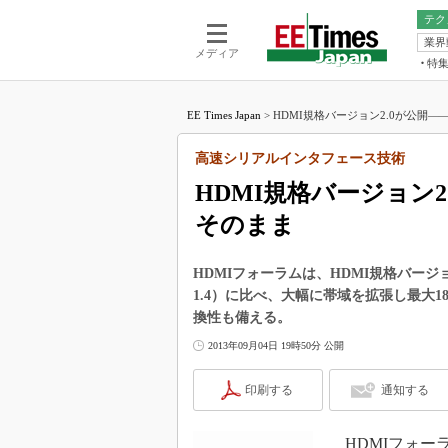
テク
業界
電池／エネル
ア
メディア
特
メ
福田昭の
LS
EE Times Japan
>
HDMI規格バージョン2.0が公開――
福田昭の
マ
湯之上隆
高速シリアルインタフェース技術
FP
大山聡の
HDMI規格バージョン
大原雄介
そのまま
ック
リタイア
学漂流記
HDMIフォーラムは、HDMI規格バージ
1.4）に比べ、大幅に帯域を拡張し最大
世界を「
換性も備える。
踊るバズワ
2013年09月04日 19時50分 公開
Buzzwo
この10
印刷する
通知する
で起こる
製品分解
HDMIフォーラ