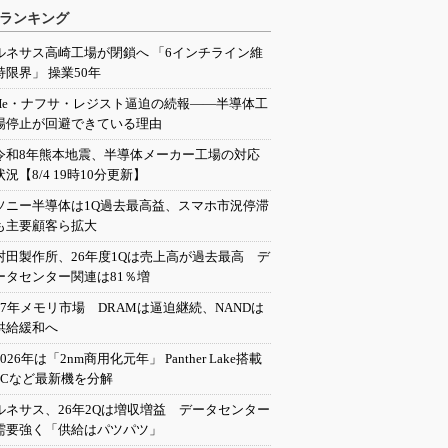
ランキング
ルネサス高崎工場が閉鎖へ 「6インチライン維
持限界」 操業50年
He・ナフサ・レジスト逼迫の続報――半導体工
場停止が回避できている理由
令和8年熊本地震、半導体メーカー工場の対応
状況【8/4 19時10分更新】
ソニー半導体は1Q過去最高益、スマホ市況停滞
も主要顧客ら拡大
村田製作所、26年度1Qは売上高が過去最高 デ
ータセンター関連は81％増
27年メモリ市場 DRAMは逼迫継続、NANDは
供給緩和へ
2026年は「2nm商用化元年」 Panther Lake搭載
PCなど最新機を分解
ルネサス、26年2Qは増収増益 データセンター
需要強く「供給はパツパツ」