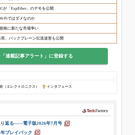
 NECが「ExpEther」のデモを公開
i-Fiではダメなのか
続規格に新たな市場争い
スが出荷、バックプレーン伝送波形も公開
を「連載記事アラート」に登録する
術（エレクトロニクス）
|
インタフェース
り返る――電子版2026年7月号
025年プレイバック