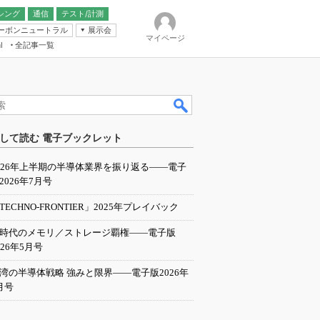
シング
通信
テスト/計測
ーボンニュートラル
展示会
マイページ
全記事一覧
l
ンピューティング
して読む 電子ブックレット
IER
026年上半期の半導体業界を振り返る――電子
2026年7月号
TECHNO-FRONTIER」2025年プレイバック
I時代のメモリ／ストレージ覇権――電子版
026年5月号
湾の半導体戦略 強みと限界――電子版2026年
月号