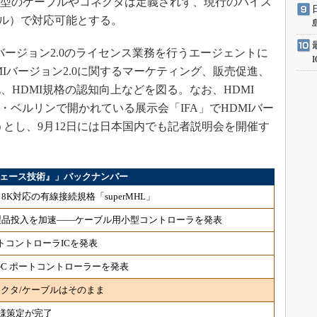
、新型のケーブルやコネクタは定義されず、現行のハイス
ブル）で対応可能とする。
バージョン2.0のライセンス業務を行うエージェントに
はHDMIバージョン2.0に関するマーケティング、販売促進、
HDMI規格の認知向上などを図る。なお、HDMI
、ドイツ・ベルリンで開かれている展示会「IFA」でHDMIバー
うとし、9月12日には日本国内でも記者説明会を開催す
ンタフェース技術』」バックナンバー
対応の有線接続規格「superMHL」
”向け製品投入を加速――ケーブル用小型コントローラを発表
ポートコントローラICを発表
ype-C ポートコントローラーを発表
ネクタ/ケーブルはそのまま
」仕様策定が完了