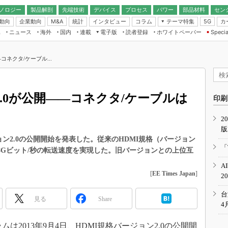
ノロジー
製品解剖
先端技術
デバイス
プロセス
パワー
部品材料
セン
動向
企業動向
統計
インタビュー
コラム
テーマ特集
カ
M&A
5G
ギー
ナログ
無線
集
ニュース
海外
国内
連載
電子版
読者登録
ホワイトペーパー
Specia
フィジカルAI
IoT・エッジコ
モリ
EXPO
Microchip情報
ストレージ通信
EE Times Japan×EDN Japan統合電
エッジAI
子版
I
SEMICON Japan
コネクタ/ケーブル...
デバイス通信
パワーエレクトロニクス
電子ブックレット
イコン
CEATEC
のナノフォーカス
半導体後工程
GA
EdgeTech＋
業界スコープ
2.0が公開――コネクタ/ケーブルは
読者調査（EE Times Research）
印刷
TECHNO-FRONT
のエレ・組み込みプレイバ
カーボンニュートラル
2
人とくるま展
版
IoT
直前エンジニアの社会人大
ョン2.0の公開開始を発表した。従来のHDMI規格（バージョン
電源設計（EDN Japan）
「
18Gビット/秒の転送速度を実現した。旧バージョンとの上位互
数字」で回してみよう
エレクトロニクス入門（EDN
A
Japan）
ード ～Behind the
[
EE Times Japan
]
2
rd
年で起こったこと、次の10年
台
見る
Share
こと
4
で探るアジアの新トレンド
ムは2013年9月4日、HDMI規格バージョン2.0の公開開