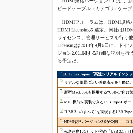
HDMI規格バージョン2.0では
ピードケーブル（カテゴリ2 ケー
HDMIフォーラムは、HDMI規格
HDMI Licensingを選定。同社
ライセンス、管理サービスを行う他、
Licensingは2013年9月6日に
ジョン2.0に関する詳細な説明を行
る予定だ。
「EE Times Japan『高速シリアルイ
リアルな風景に近い映像表示を可能に、8K
新型MacBookも採用する“USB-C
MHL機能を実装できるUSB Type-C
“USB 3.1のすべて”を実現するUSB T
HDMI規格バージョン2.0が公開――コ
転送速度10Gビット/秒の「USB 3.1