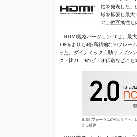
光伝送技
始を発表した。従
“異端児
域を拡張し最大
改革、執
の上位互換性も
イノベー
JASA発
HDMI規格バージョン2.0は、最大
1080pよりも4倍高精細な50フレー
IHSア
った。ダイナミック自動リップシン
「英語に
ための新
クト比21：9のビデオ伝送などにも
HDMIフォーラムのWebサイト上
える画像