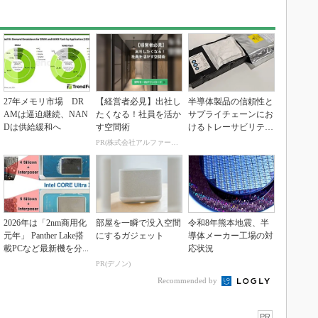
27年メモリ市場 DR
【経営者必見】出社し
半導体製品の信頼性と
AMは逼迫継続、NAN
たくなる！社員を活か
サプライチェーンにお
Dは供給緩和へ
す空間術
けるトレーサビリティ
の重要性（後編）
PR(株式会社アルファーテクノ)
2026年は「2nm商用化
部屋を一瞬で没入空間
令和8年熊本地震、半
元年」 Panther Lake搭
にするガジェット
導体メーカー工場の対
載PCなど最新機を分...
応状況
PR(デノン)
Recommended by
PR