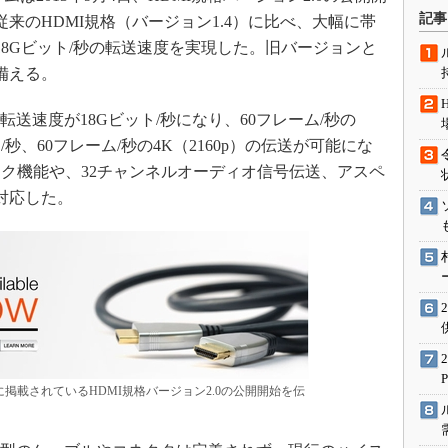
術を知る
記事
来のHDMI規格（バージョン1.4）に比べ、大幅に帯
エンジニア”が仕掛けた社内
18Gビット/秒の転送速度を実現した。旧バージョンと
念の180日
備える。
ションは日本を救うのか
IoT通信
転送速度が18Gビット/秒になり、60フレーム/秒の
ム/秒、60フレーム/秒の4K（2160p）の伝送が可能にな
ナリスト「未来展望」
ク機能や、32チャンネルオーディオ信号伝送、アスペ
愛されないエンジニア」の
行動論
対応した。
に掲載されているHDMI規格バージョン2.0の公開開始を伝