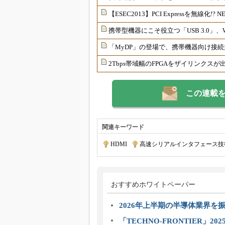
【ESEC2013】PCI Expressを無線化!?
携帯型機器にこそ役立つ「USB 3.0」、W
「MyDP」の登場で、携帯機器向け接
2Tbps帯域幅のFPGAをザイリンク
この連載
関連キーワード
HDMI
|
高速シリアルインタフェース技
おすすめホワイトペーパー
2026年上半期の半導体業界を振
「TECHNO-FRONTIER」2