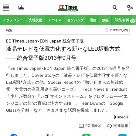
テクノロジー
先端技術
デバイス
センシング
通信
無線
部品/材料
特集
2013年9月9日
EE Times Japan×EDN Japan 統合電子版
液晶テレビを低電力化する新たなLED駆動方式
――統合電子版2013年9月号
「EE Times Japan×EDN Japan 統合電子版」の2013年9月号を発
行しました。Cover Storyの「液晶テレビを低電力化する新たな
LED駆動方式」の他、Special Reportの「勢い止まらぬ無線給
電、大電力の産業用途も高いニーズ」、Tech News & Trendsの
「少年が数分で『レゴ マインドストーム』をプログラム――“エ
ンジニアの卵”の育成に注力するNI」、Tear Downの「Google
Glassを分解」など、さまざまな話題を掲載しました。
[ITmedia]
PC用表示
関連情報