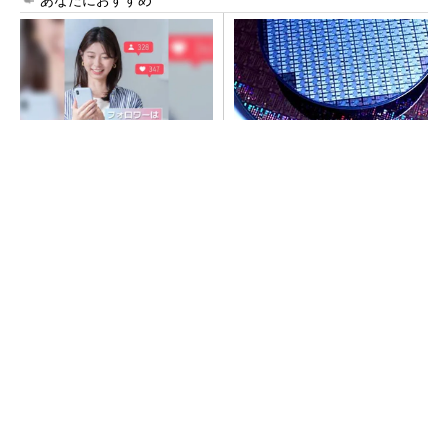
SNSアカウントを着実に成
令和8年熊本地震、半導体メー
長。実はみんなココ使ってま
カー工場の対応状況
す。
PR(Dreaw合同会社)
ルネサス高崎工場が閉鎖へ 「6インチライン維
持限界」 操業50年
SNSアカウントを着実に成長。実はみんなココ
使ってます。
PR(Dreaw合同会社)