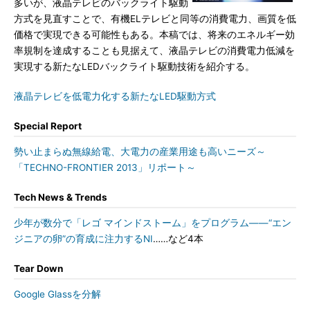
多いが、液晶テレビのバックライト駆動
方式を見直すことで、有機ELテレビと同等の消費電力、画質を低
価格で実現できる可能性もある。本稿では、将来のエネルギー効
率規制を達成することも見据えて、液晶テレビの消費電力低減を
実現する新たなLEDバックライト駆動技術を紹介する。
液晶テレビを低電力化する新たなLED駆動方式
Special Report
勢い止まらぬ無線給電、大電力の産業用途も高いニーズ～
「TECHNO-FRONTIER 2013」リポート～
Tech News & Trends
少年が数分で「レゴ マインドストーム」をプログラム――“エン
ジニアの卵”の育成に注力するNI
……など4本
Tear Down
Google Glassを分解