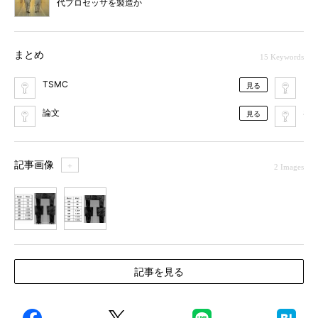
代プロセッサを製造か
まとめ
15 Keywords
TSMC
Fin
見る
論文
SOI
見る
記事画像
＋
2 Images
1
2
記事を見る