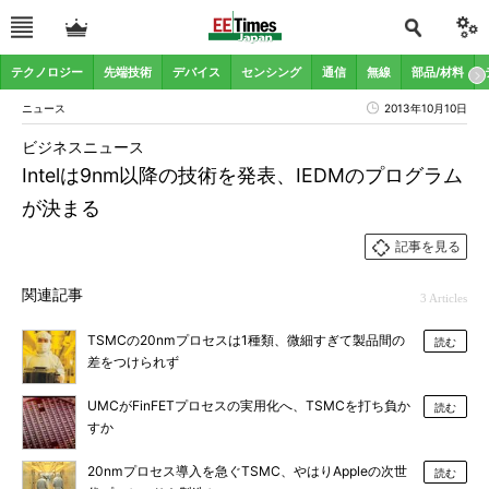
テクノロジー
先端技術
デバイス
センシング
通信
無線
部品/材料
ニュース
2013年10月10日
ビジネスニュース
Intelは9nm以降の技術を発表、IEDMのプログラム
が決まる
記事を見る
関連記事
3 Articles
TSMCの20nmプロセスは1種類、微細すぎて製品間の
読む
差をつけられず
UMCがFinFETプロセスの実用化へ、TSMCを打ち負か
読む
すか
20nmプロセス導入を急ぐTSMC、やはりAppleの次世
読む