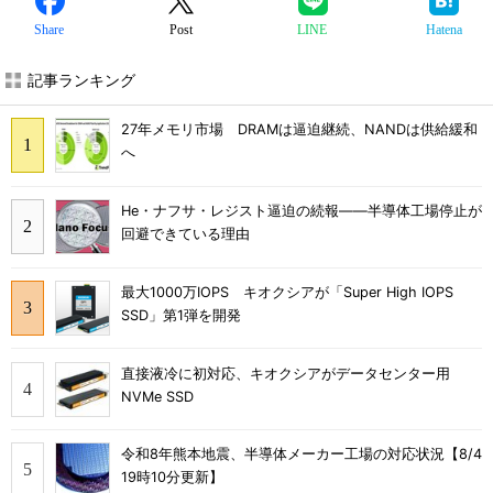
Share
Post
LINE
Hatena
記事ランキング
27年メモリ市場 DRAMは逼迫継続、NANDは供給緩和
へ
He・ナフサ・レジスト逼迫の続報――半導体工場停止が
回避できている理由
最大1000万IOPS キオクシアが「Super High IOPS
SSD」第1弾を開発
直接液冷に初対応、キオクシアがデータセンター用
NVMe SSD
令和8年熊本地震、半導体メーカー工場の対応状況【8/4
19時10分更新】