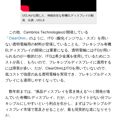
UCLAが公開した、伸縮自在な有機ELディスプレイの動
画 出典：UCLA
この他、Cambrios Technologiesが開発している
「
ClearOhm
」のように、ITO（酸化インジウム・スズ）を用い
ない透明電極用の材料が登場していることも、フレキシブル有機
ELディスプレイの開発には重要になる。透明電極にはITOが用い
られるのが一般的だが、ITOは希少金属を使用しているためにコ
ストが高く、もろいので、フレキシブルディスプレイに適用する
には障害が多い。だが、ClearOhmはITOを用いていないので、
低コストで強度のある透明電極を実現でき、フレキシブルディス
プレイにも適用しやすくなっている。
数年前までは、“液晶ディスプレイを置き換える”べく開発が進
んでいた有機ELディスプレイ。だが、バックライトがない分フレ
キシブルにしやすいという利点を生かし、まずはフレキシブルデ
ィスプレイ市場で普及させることが、最も現実的な道になりそう
だ。