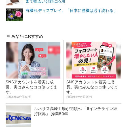
まで幅広い分野に応用
有機ELディスプレイ、「日本に勝機は必ず訪れる」
あなたにおすすめ
SNSアカウントを着実に成
SNSアカウントを着実に成
長。実はみんなココ使ってま
長。実はみんなココ使ってま
す。
す。
PR(Dreaw合同会社)
PR(Dreaw合同会社)
ルネサス高崎工場が閉鎖へ 「6インチライン維
持限界」 操業50年