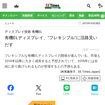
テクノロジー
先端技術
デバイス
センシング
通信
無線
部品/材料
ニュース
2013年10月28日
ディスプレイ技術 有機EL
有機ELディスプレイ、“フレキシブル”に活路見い
だす
（2/2 ページ）
フレキシブルな有機ELディスプレイの開発が進んでいる。市場も
2014年以降に大きく成長すると予想されていて、2016年には自
由に折り曲げられるものが登場するとの予測もある。
[村尾麻悠子，EE Times Japan]
PC用表示
関連情報
Share
Post
LINE
Hatena
前のページへ