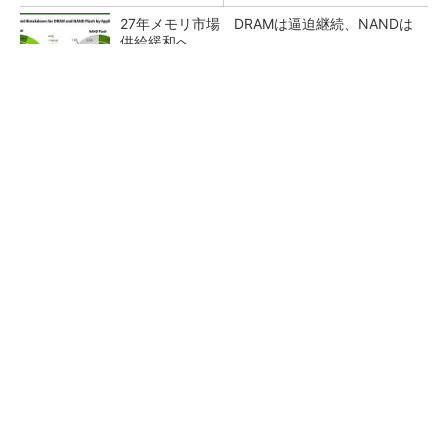
27年メモリ市場 DRAMは逼迫継続、NANDは
供給緩和へ
マイクロン、AI需要で広島工場増強へ起工式
1.5兆円投資
ルネサス、26年2Qは増収増益 データセンタ
ー需要強く「供給はパツパツ」