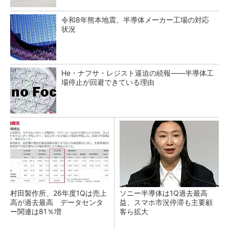
令和8年熊本地震、半導体メーカー工場の対応
状況
He・ナフサ・レジスト逼迫の続報――半導体工
場停止が回避できている理由
村田製作所、26年度1Qは売上
ソニー半導体は1Q過去最高
高が過去最高 データセンタ
益、スマホ市況停滞も主要顧
ー関連は81％増
客ら拡大