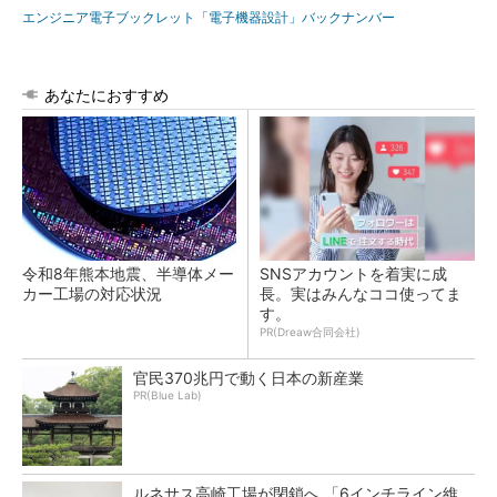
エンジニア電子ブックレット「電子機器設計」バックナンバー
あなたにおすすめ
令和8年熊本地震、半導体メー
SNSアカウントを着実に成
カー工場の対応状況
長。実はみんなココ使ってま
す。
PR(Dreaw合同会社)
官民370兆円で動く日本の新産業
PR(Blue Lab)
ルネサス高崎工場が閉鎖へ 「6インチライン維