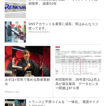
持限界」 操業50年
SNSアカウントを着実に成長。実はみんなココ
使ってます。
PR(Dreaw合同会社)
みずほ×官民で進める新産業創
村田製作所、26年度1Qは売上
出
高が過去最高 データセンタ
ー関連は81％増
PR(Blue Lab)
トランスと平滑コイルを「一体化」 電源サイズ
を3分の2に