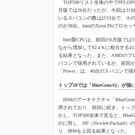
TOP500リスト全体の中でPFLO
月版では26台だったが、今回は3
いるスパコンの数は計53台で、その
のが38台、IntelのXeon Phiプロ
Intel製CPUは、前回の6月版で
ながら増加して82.4％に相当する
る結果となった。また、AMDのプロセ
パコンで採用されているが、前回か
「Power」は、40台のスパコンで
トップ10では「BlueGene/Q」が強
IBMのアーキテクチャ「BlueGe
用されており、前回に続き、トップ
かし、TOP500全体で見ると、Blu
のに対し、HP（Hewlett-Pack
り、IBMを上回る結果となった。