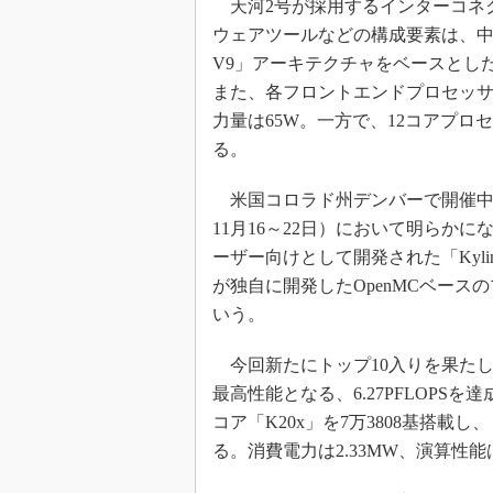
天河2号が採用するインターコネク
ウェアツールなどの構成要素は、中
V9」アーキテクチャをベースとした16コ
また、各フロントエンドプロセッサの
力量は65W。一方で、12コアプロセッサ
る。
米国コロラド州デンバーで開催中の「Internat
11月16～22日）において明らかに
ーザー向けとして開発された「Kylin
が独自に開発したOpenMCベースの
いう。
今回新たにトップ10入りを果たしたの
最高性能となる、6.27PFLOPSを達
コア「K20x」を7万3808基搭載
る。消費電力は2.33MW、演算性能は2