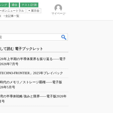
シング
通信
テスト/計測
ーボンニュートラル
展示会
マイページ
全記事一覧
l
ンピューティング
して読む 電子ブックレット
IER
026年上半期の半導体業界を振り返る――電子
2026年7月号
TECHNO-FRONTIER」2025年プレイバック
I時代のメモリ／ストレージ覇権――電子版
026年5月号
湾の半導体戦略 強みと限界――電子版2026年
月号