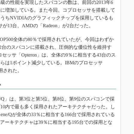
PS級の性能を実現したスパコンの数は、前回の2013年6
1台に増加している。また今回、コプロセッサを搭載して
うちNVIDIAのグラフィックチップを採用しているも
セッサが13台、AMDの「Radeon」が2台だった。
はTOP500全体の80％で採用されていたが、今回はわずか
412台のスパコンに搭載され、圧倒的な優位性を維持す
ッサ「Opteron」は、全体の9％に相当する43台のス
らは1ポイント減少している。IBMのプロセッサ
採用された。
い
ne/Q」は、第3位と第5位、第8位、第9位のスパコンで採
10内で最も多く採用されたアーキテクチャだった。し
eGene/Qが全体の33％に相当する166台で採用されている
ard）のアーキテクチャは39％に相当する195台での採用とな