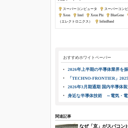
スーパーコンピュータ
|
スーパーコンピュ
Xeon
|
Intel
|
Xeon Phi
|
BlueGene
|
（エレクトロニクス）
|
InfiniBand
おすすめホワイトペーパー
2026年上半期の半導体業界を振
「TECHNO-FRONTIER」2
2026年3月期通期 国内半導体
身近な半導体技術 ～電気・電
関連記事
なぜ「京」がスパコン