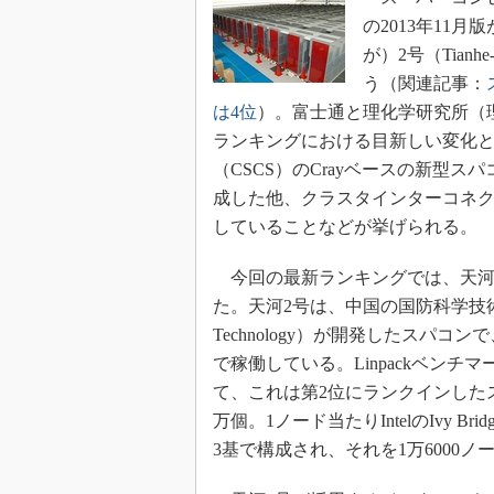
光伝送技
の2013年11
“異端児
が）2号（Tian
改革、執
う（関連記事：
イノベー
は4位
）。富士通と理化学研究所（
JASA発
ランキングにおける目新しい変化
IHSア
（CSCS）のCrayベースの新型スパ
「英語に
成した他、クラスタインターコネクトと
ための新
していることなどが挙げられる。
今回の最新ランキングでは、天河
た。天河2号は、中国の国防科学技術大学（NUDT
Technology）が開発したスパ
で稼働している。Linpackベンチマ
て、これは第2位にランクインした
万個。1ノード当たりIntelのIvy Br
3基で構成され、それを1万6000