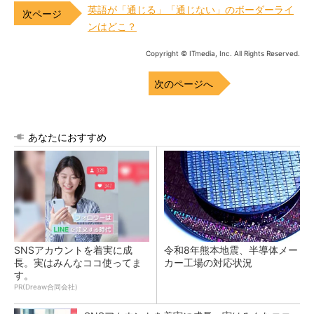
英語が「通じる」「通じない」のボーダーライ
ンはどこ？
Copyright © ITmedia, Inc. All Rights Reserved.
次のページへ
あなたにおすすめ
SNSアカウントを着実に成
令和8年熊本地震、半導体メー
長。実はみんなココ使ってま
カー工場の対応状況
す。
PR(Dreaw合同会社)