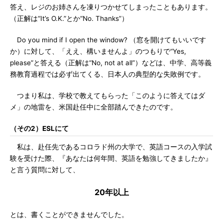
答え、レジのお姉さんを凍りつかせてしまったこともあります。
（正解は“It’s O.K.”とか“No. Thanks”）
Do you mind if I open the window? （窓を開けてもいいです
か）に対して、「ええ、構いませんよ」のつもりで“Yes,
please”と答える（正解は“No, not at all”）などは、中学、高等義
務教育過程では必ず出てくる、日本人の典型的な失敗例です。
つまり私は、学校で教えてもらった「このように答えてはダ
メ」の地雷を、米国赴任中に全部踏んできたのです。
（その2）ESLにて
私は、赴任先であるコロラド州の大学で、英語コースの入学試
験を受けた際、『あなたは何年間、英語を勉強してきましたか』
と言う質問に対して、
20年以上
とは、書くことができませんでした。