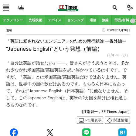
テクノロジー
先端技術
デバイス
センシング
通信
無線
部品/材料
連載
2013年11月26日
「英語に愛されないエンジニア」のための新行動論 ―番外編―
“Japanese English”という発想（前編）
（1/4 ページ）
「自分は英語が話せない」――。皆さんがそう思うときは、多か
れ少なかれ米国英語/英国英語を思い浮かべているはずです。で
すが、「英語」とは米国英語/英国英語だけではありません。英
語は、世界中の国の数だけあるのです。もちろん日本にもあっ
て、それは“Japanese English（日本英語）”に他なりません。そ
して、このJapanese Englishは、英米の2カ国を除けば概ね通じ
るものなのです。
[江端智一，EE Times Japan]
PC用表示
関連情報