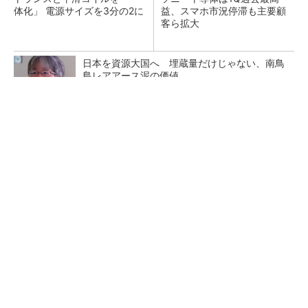
体化」 電源サイズを3分の2に
益、スマホ市況停滞も主要顧
客ら拡大
日本を資源大国へ 埋蔵量だけじゃない、南鳥
島レアアース泥の価値
三菱電機、第5世代SiC MOSFETの核 オン抵
抗25％減の独自構造
マイクロン、AI需要で広島工場増強へ起工式
1.5兆円投資