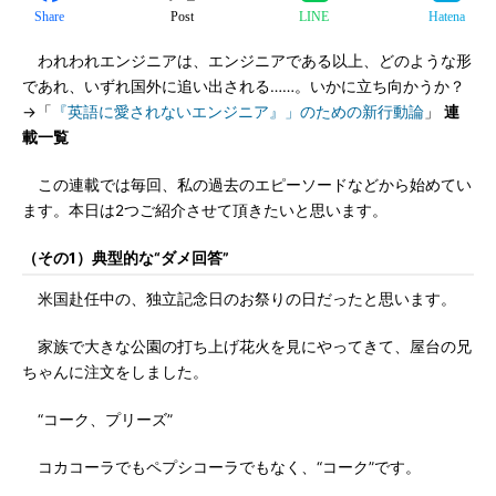
Share
Post
LINE
Hatena
われわれエンジニアは、エンジニアである以上、どのような形
であれ、いずれ国外に追い出される……。いかに立ち向かうか？
→「
『英語に愛されないエンジニア』」のための新行動論
」
連
載一覧
この連載では毎回、私の過去のエピーソードなどから始めてい
ます。本日は2つご紹介させて頂きたいと思います。
（その1）典型的な“ダメ回答”
米国赴任中の、独立記念日のお祭りの日だったと思います。
家族で大きな公園の打ち上げ花火を見にやってきて、屋台の兄
ちゃんに注文をしました。
“コーク、プリーズ”
コカコーラでもペプシコーラでもなく、“コーク”です。