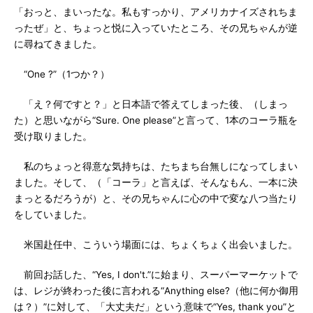
「おっと、まいったな。私もすっかり、アメリカナイズされちま
ったぜ」と、ちょっと悦に入っていたところ、その兄ちゃんが逆
に尋ねてきました。
“One ?”（1つか？）
「え？何ですと？」と日本語で答えてしまった後、（しまっ
た）と思いながら“Sure. One please”と言って、1本のコーラ瓶を
受け取りました。
私のちょっと得意な気持ちは、たちまち台無しになってしまい
ました。そして、（「コーラ」と言えば、そんなもん、一本に決
まっとるだろうが）と、その兄ちゃんに心の中で変な八つ当たり
をしていました。
米国赴任中、こういう場面には、ちょくちょく出会いました。
前回お話した、“Yes, I don't.”に始まり、スーパーマーケットで
は、レジが終わった後に言われる“Anything else?（他に何か御用
は？）”に対して、「大丈夫だ」という意味で“Yes, thank you”と