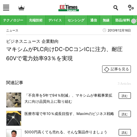
テクノロジー
先端技術
デバイス
センシング
通信
無線
部品/材料
ニュース
2013年12月16日
ビジネスニュース 企業動向
マキシムがPLC向けDC-DCコンICに注力、耐圧
60Vで電力効率93％を実現
記事を見る
関連記事
3 Articles
「不良率を5年で94％削減」、マキシムが車載事業拡
読む
大に向け品質向上に取り組む
医療市場で年10％成長目指す、Maximのビジネス戦略
読む
5000円高くても売れる、そんな製品作りましょう
読む