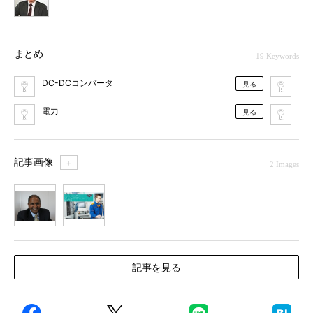
まとめ
19 Keywords
DC-DCコンバータ
電
見る
電力
電
見る
記事画像
＋
2 Images
1
2
記事を見る