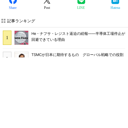
Share
Post
LINE
Hatena
記事ランキング
He・ナフサ・レジスト逼迫の続報――半導体工場停止が
回避できている理由
TSMCが日本に期待するもの グローバル戦略での役割
を日本法人社長に聞く
2026年Q2のDRAM市場シェア、Samsungが首位に
中国パワー半導体市場、35年に3兆2742億円規模に 価
格競争さらに激化
Lam Researchフィラッハ拠点40周年 Rapidus「最先
端半導体支える重要な役割」