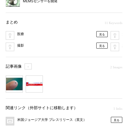
MEMSセンサーを開発
まとめ
11 Keywords
医療
大
見る
撮影
超
見る
記事画像
＋
2 Images
1
2
関連リンク（外部サイトに移動します）
1 links
米国ジョージア大学 プレスリリース（英文）
見る