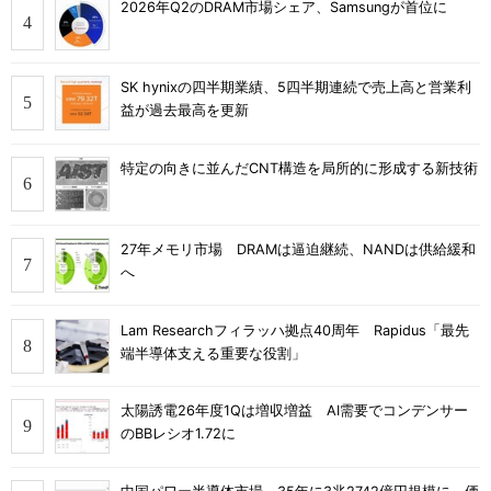
2026年Q2のDRAM市場シェア、Samsungが首位に
SK hynixの四半期業績、5四半期連続で売上高と営業利
益が過去最高を更新
特定の向きに並んだCNT構造を局所的に形成する新技術
27年メモリ市場 DRAMは逼迫継続、NANDは供給緩和
へ
Lam Researchフィラッハ拠点40周年 Rapidus「最先
端半導体支える重要な役割」
太陽誘電26年度1Qは増収増益 AI需要でコンデンサー
のBBレシオ1.72に