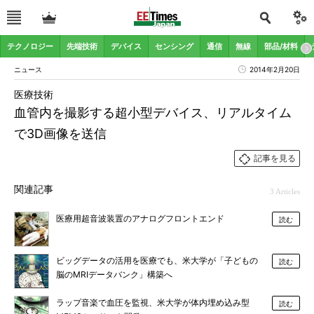
テクノロジー
先端技術
デバイス
センシング
通信
無線
部品/材料
ニュース
2014年2月20日
医療技術
血管内を撮影する超小型デバイス、リアルタイム
で3D画像を送信
記事を見る
関連記事
3 Articles
医療用超音波装置のアナログフロントエンド
読む
ビッグデータの活用を医療でも、米大学が「子どもの
読む
脳のMRIデータバンク」構築へ
ラップ音楽で血圧を監視、米大学が体内埋め込み型
読む