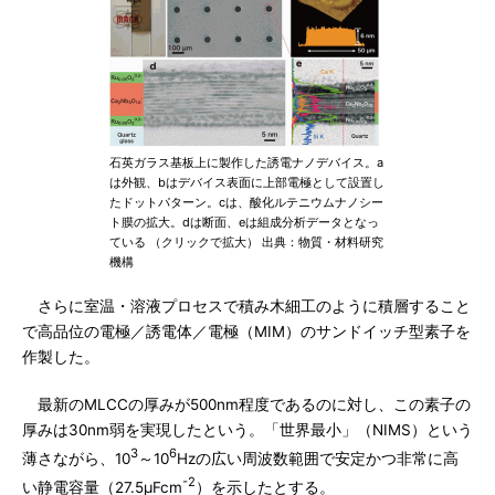
石英ガラス基板上に製作した誘電ナノデバイス。a
は外観、bはデバイス表面に上部電極として設置し
たドットパターン。cは、酸化ルテニウムナノシー
ト膜の拡大。dは断面、eは組成分析データとなっ
ている （クリックで拡大） 出典：物質・材料研究
機構
さらに室温・溶液プロセスで積み木細工のように積層すること
で高品位の電極／誘電体／電極（MIM）のサンドイッチ型素子を
作製した。
最新のMLCCの厚みが500nm程度であるのに対し、この素子の
厚みは30nm弱を実現したという。「世界最小」（NIMS）という
3
6
薄さながら、10
～10
Hzの広い周波数範囲で安定かつ非常に高
-2
い静電容量（27.5μFcm
）を示したとする。