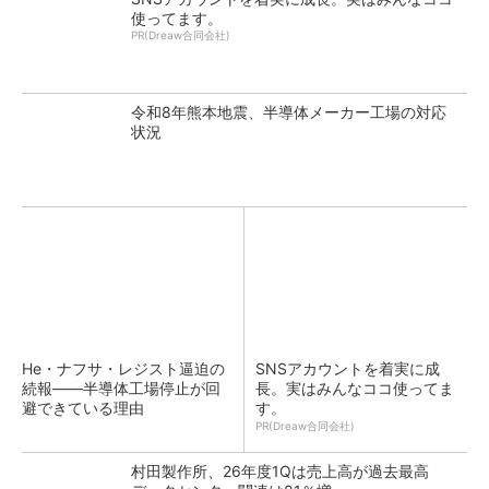
使ってます。
PR(Dreaw合同会社)
令和8年熊本地震、半導体メーカー工場の対応
状況
He・ナフサ・レジスト逼迫の
SNSアカウントを着実に成
続報――半導体工場停止が回
長。実はみんなココ使ってま
避できている理由
す。
PR(Dreaw合同会社)
村田製作所、26年度1Qは売上高が過去最高