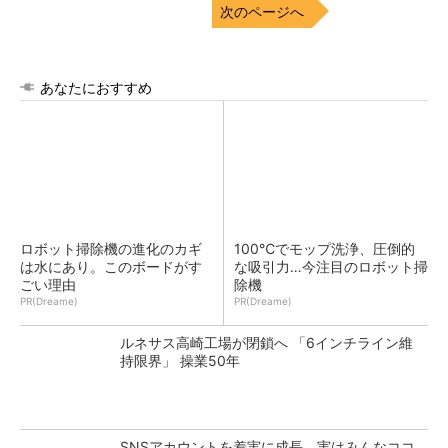
次のページへ
あなたにおすすめ
ロボット掃除機の進化のカギ
100℃でモップ洗浄、圧倒的
は水にあり。このボードがす
な吸引力…今注目のロボット掃
ごい理由
除機
PR(Dreame)
PR(Dreame)
ルネサス高崎工場が閉鎖へ 「6インチライン維
持限界」 操業50年
SNSアカウントを着実に成長。実はみんなココ