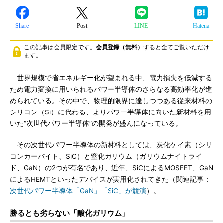
Share
Post
LINE
Hatena
この記事は会員限定です。
会員登録（無料）
すると全てご覧いただけ
ます。
世界規模で省エネルギー化が望まれる中、電力損失を低減する
ため電力変換に用いられるパワー半導体のさらなる高効率化が進
められている。その中で、物理的限界に達しつつある従来材料の
シリコン（Si）に代わる、よりパワー半導体に向いた新材料を用
いた“次世代パワー半導体”の開発が盛んになっている。
その次世代パワー半導体の新材料としては、炭化ケイ素（シリ
コンカーバイト、SiC）と窒化ガリウム（ガリウムナイトライ
ド、GaN）の2つが有名であり、近年、SiCによるMOSFET、GaN
によるHEMTといったデバイスが実用化されてきた（関連記事：
次世代パワー半導体「GaN」「SiC」が競演
）。
勝るとも劣らない「酸化ガリウム」