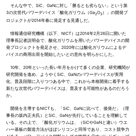
そんな中で、SiC、GaNに対し「勝るとも劣らない」という第
3の次世代パワーデバイス「酸化ガリウム（Ga
O
）」の開発プ
2
3
ロジェクトが2014年春に発足する見通しだ。
情報通信研究機構（以下、NICT）は2014年2月26日に開いた
理事長記者説明会で、酸化ガリウムを用いたパワーデバイスの開
発プロジェクトを発足させ、2020年には酸化ガリウムによるデ
バイスの商用出荷を開始したいとの意向を明らかにした。
10年、20年といった長い年月をかけて多くの企業、研究機関が
研究開発を進め、ようやくSiC、GaNのパワーデバイスが実用
化、普及段階に入りつつある中で、これから本格開発に着手する
新たな次世代パワーデバイスは、普及する可能性があるのだろう
か。
開発を主導するNICTも、「SiC、GaNに比べて、後発だ」（理
事長の坂内正夫氏）とSiC、GaNが先行していることを理解して
いる。その上で、「酸化ガリウムは、（SiCやGaNと違い）ウエ
ハー基板の製造方法がほぼシリコンと同等であり、コスト競争力