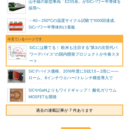
山手線の新型車両「E235系」がSiCパワー半導体を
採用へ
－40～250℃の温度サイクル試験で1000回達成、
SiCパワー半導体向け基板
SiCには勝てる！ 欧米も注目する“第3の次世代パ
ワーデバイス”の国内開発プロジェクトが今春スタ
ート
SiCデバイス価格、2016年度にSi比1.5～2倍に――
ローム、6インチウエハー/トレンチ構造導入で
SiCやGaNよりもワイドギャップ！ 酸化ガリウム
MOSFETを開発
過去の連載記事が 7 件あります