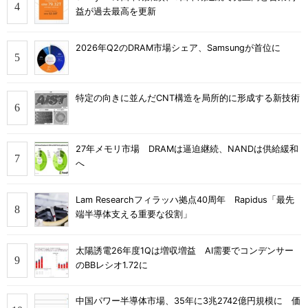
益が過去最高を更新
2026年Q2のDRAM市場シェア、Samsungが首位に
特定の向きに並んだCNT構造を局所的に形成する新技術
27年メモリ市場 DRAMは逼迫継続、NANDは供給緩和
へ
Lam Researchフィラッハ拠点40周年 Rapidus「最先
端半導体支える重要な役割」
太陽誘電26年度1Qは増収増益 AI需要でコンデンサー
のBBレシオ1.72に
中国パワー半導体市場、35年に3兆2742億円規模に 価