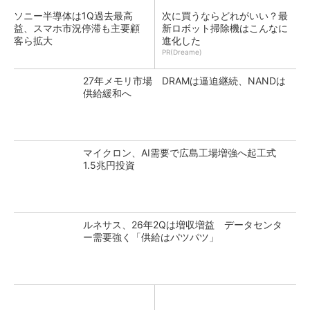
ソニー半導体は1Q過去最高
次に買うならどれがいい？最
益、スマホ市況停滞も主要顧
新ロボット掃除機はこんなに
客ら拡大
進化した
PR(Dreame)
27年メモリ市場 DRAMは逼迫継続、NANDは
供給緩和へ
マイクロン、AI需要で広島工場増強へ起工式
1.5兆円投資
ルネサス、26年2Qは増収増益 データセンタ
ー需要強く「供給はパツパツ」