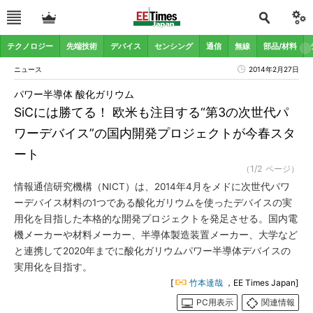
テクノロジー
先端技術
デバイス
センシング
通信
無線
部品/材料
ニュース
2014年2月27日
パワー半導体 酸化ガリウム
SiCには勝てる！ 欧米も注目する“第3の次世代パ
ワーデバイス”の国内開発プロジェクトが今春スタ
ート
（1/2 ページ）
情報通信研究機構（NICT）は、2014年4月をメドに次世代パワ
ーデバイス材料の1つである酸化ガリウムを使ったデバイスの実
用化を目指した本格的な開発プロジェクトを発足させる。国内電
機メーカーや材料メーカー、半導体製造装置メーカー、大学など
と連携して2020年までに酸化ガリウムパワー半導体デバイスの
実用化を目指す。
[
竹本達哉
，EE Times Japan]
PC用表示
関連情報