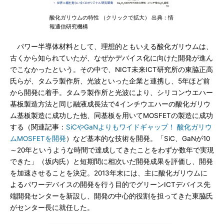
酸化ガリウムの特性 （クリックで拡大） 出典：情
報通信研究機構
パワー半導体材料として、理想的ともいえる酸化ガリウムは、
古くから知られていたが、なぜかデバイス化に向けた開発が進ん
でこなかったという。その中で、NICT未来ICT研究所の東脇正高
氏らが、タムラ製作所、光波といった企業と連携し、5年ほど前
から開発に着手。タムラ製作所と光波により、シリコンウエハー
基板製造方法と同じ融液成長法で4インチウエハーの酸化ガリウ
ム基板製造に成功した他、同基板を用いてMOSFETの製造に成功
する（関連記事：
SiCやGaNよりもワイドギャップ！ 酸化ガリウ
ムMOSFETを開発
）など基本的な技術を開発。「SiC、GaNが10
～20年というような時間で達成してきたことをわずか数年で実現
できた」（坂内氏）と短期間に相次いだ開発成果を評価し、開発
を加速させることを決定。2013年末には、主に酸化ガリウムに
よるパワーデバイスの開発を行う目的でグリーンICTデバイス先
端開発センターを新設し、開発の中心的役割を担ってきた東脇氏
がセンター長に就任した。