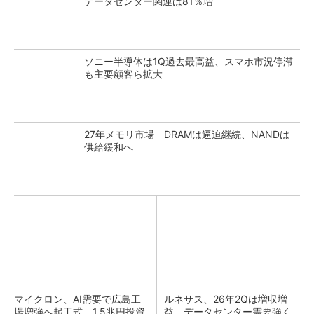
データセンター関連は81％増
ソニー半導体は1Q過去最高益、スマホ市況停滞
も主要顧客ら拡大
27年メモリ市場 DRAMは逼迫継続、NANDは
供給緩和へ
マイクロン、AI需要で広島工
ルネサス、26年2Qは増収増
場増強へ起工式 1.5兆円投資
益 データセンター需要強く