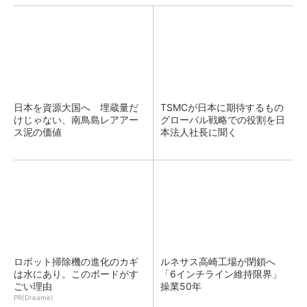
日本を資源大国へ 埋蔵量だ
TSMCが日本に期待するもの
けじゃない、南鳥島レアアー
グローバル戦略での役割を日
ス泥の価値
本法人社長に聞く
ロボット掃除機の進化のカギ
ルネサス高崎工場が閉鎖へ
は水にあり。このボードがす
「6インチライン維持限界」
ごい理由
操業50年
PR(Dreame)