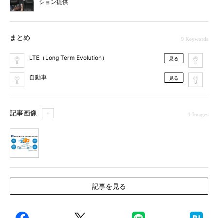
ション提供
まとめ
9 Keywords
LTE（Long Term Evolution）
MW
見る
自動車
ス
見る
記事画像
＋
1 Images
1
記事を見る