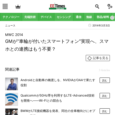
テクノロジー
先端技術
デバイス
センシング
通信
無線
部品/材料
ニュース
2014年3月3日
MWC 2014
GMが“車輪が付いたスマートフォン”実現へ、スマ
ホとの連携はもう不要？
記事を見る
関連記事
3 Articles
Androidと自動車の橋渡しを、NVIDIAがOAAで果たす
読む
役割
Qualcommが5GHz帯を利用するLTE-Advanced技術
読む
を開発へ――Wi-Fiとの競合も
BMWがLTE接続機器を発表、同社の全車種向けにオプ
読む