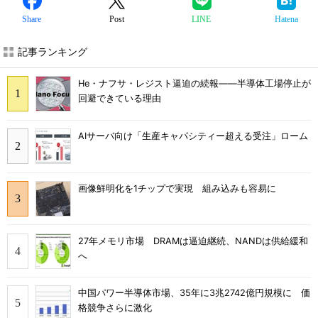
Share
Post
LINE
Hatena
記事ランキング
He・ナフサ・レジスト逼迫の続報――半導体工場停止が
回避できている理由
AIサーバ向け「生産キャパシティー超える受注」ローム
画像鮮明化を1チップで実現 組み込みも容易に
27年メモリ市場 DRAMは逼迫継続、NANDは供給緩和
へ
中国パワー半導体市場、35年に3兆2742億円規模に 価
格競争さらに激化