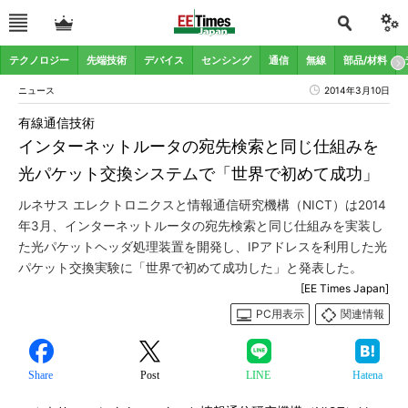
テクノロジー
先端技術
デバイス
センシング
通信
無線
部品/材料
ニュース
2014年3月10日
有線通信技術
インターネットルータの宛先検索と同じ仕組みを
光パケット交換システムで「世界で初めて成功」
ルネサス エレクトロニクスと情報通信研究機構（NICT）は2014
年3月、インターネットルータの宛先検索と同じ仕組みを実装し
た光パケットヘッダ処理装置を開発し、IPアドレスを利用した光
パケット交換実験に「世界で初めて成功した」と発表した。
[EE Times Japan]
PC用表示
関連情報
Share
Post
LINE
Hatena