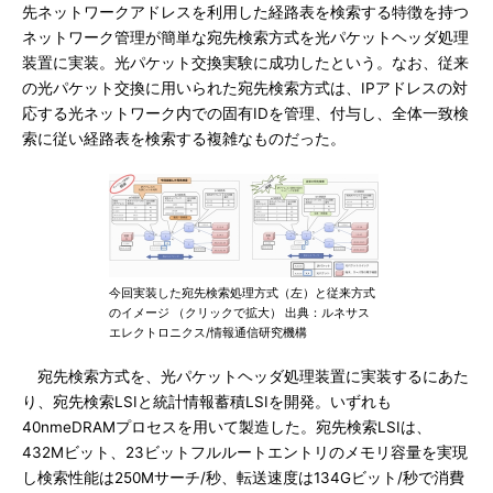
先ネットワークアドレスを利用した経路表を検索する特徴を持つ
ネットワーク管理が簡単な宛先検索方式を光パケットヘッダ処理
装置に実装。光パケット交換実験に成功したという。なお、従来
の光パケット交換に用いられた宛先検索方式は、IPアドレスの対
応する光ネットワーク内での固有IDを管理、付与し、全体一致検
索に従い経路表を検索する複雑なものだった。
今回実装した宛先検索処理方式（左）と従来方式
のイメージ （クリックで拡大） 出典：ルネサス
エレクトロニクス/情報通信研究機構
宛先検索方式を、光パケットヘッダ処理装置に実装するにあた
り、宛先検索LSIと統計情報蓄積LSIを開発。いずれも
40nmeDRAMプロセスを用いて製造した。宛先検索LSIは、
432Mビット、23ビットフルルートエントリのメモリ容量を実現
し検索性能は250Mサーチ/秒、転送速度は134Gビット/秒で消費