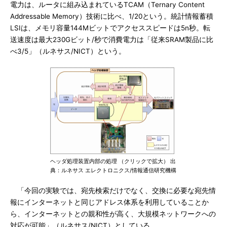
電力は、ルータに組み込まれているTCAM（Ternary Content
Addressable Memory）技術に比べ、1/20という。統計情報蓄積
LSIは、メモリ容量144Mビットでアクセススピードは5n秒。転
送速度は最大230Gビット/秒で消費電力は「従来SRAM製品に比
べ3/5」（ルネサス/NICT）という。
ヘッダ処理装置内部の処理 （クリックで拡大） 出
典：ルネサス エレクトロニクス/情報通信研究機構
「今回の実験では、宛先検索だけでなく、交換に必要な宛先情
報にインターネットと同じアドレス体系を利用していることか
ら、インターネットとの親和性が高く、大規模ネットワークへの
対応が可能」（ルネサス/NICT）としている。