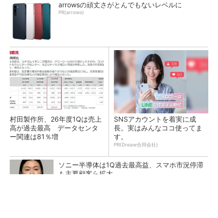
arrowsの頑丈さがとんでもないレベルに
PR(arrows)
村田製作所、26年度1Qは売上
SNSアカウントを着実に成
高が過去最高 データセンタ
長。実はみんなココ使ってま
ー関連は81％増
す。
PR(Dreaw合同会社)
ソニー半導体は1Q過去最高益、スマホ市況停滞
も主要顧客ら拡大
トランスと平滑コイルを「一体化」 電源サイズ