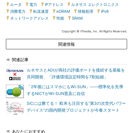
ルータ
|
電力
|
IPアドレス
|
ルネサス エレクトロニクス
|
消費電力
|
転送速度
|
eDRAM
|
情報処理
|
IPv6
|
ネットワークアドレス
|
性能
|
SRAM
Copyright © ITmedia, Inc. All Rights Reserved.
関連情報
関連記事
ルネサスとADIが両社の評価ボードを接続する基板を
共同開発、「評価環境設定時間を7割短縮」
「2年後にはスマホにもWi-SUN」――標準化を先導
するNICTがWi-SUN普及に自信
SiCには勝てる！ 欧米も注目する“第3の次世代パワー
デバイス”の国内開発プロジェクトが今春スタート
あなたにおすすめ