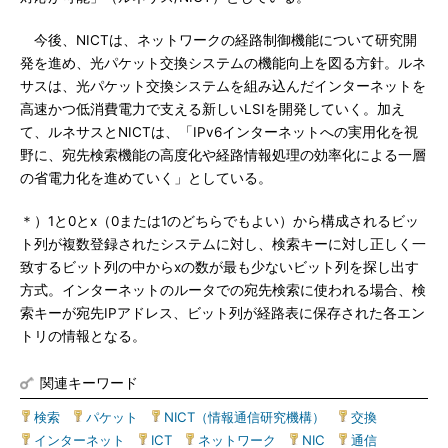
今後、NICTは、ネットワークの経路制御機能について研究開
発を進め、光パケット交換システムの機能向上を図る方針。ルネ
サスは、光パケット交換システムを組み込んだインターネットを
高速かつ低消費電力で支える新しいLSIを開発していく。加え
て、ルネサスとNICTは、「IPv6インターネットへの実用化を視
野に、宛先検索機能の高度化や経路情報処理の効率化による一層
の省電力化を進めていく」としている。
＊）1と0とx（0または1のどちらでもよい）から構成されるビッ
ト列が複数登録されたシステムに対し、検索キーに対し正しく一
致するビット列の中からxの数が最も少ないビット列を探し出す
方式。インターネットのルータでの宛先検索に使われる場合、検
索キーが宛先IPアドレス、ビット列が経路表に保存された各エン
トリの情報となる。
関連キーワード
検索
|
パケット
|
NICT（情報通信研究機構）
|
交換
|
インターネット
|
ICT
|
ネットワーク
|
NIC
|
通信
|