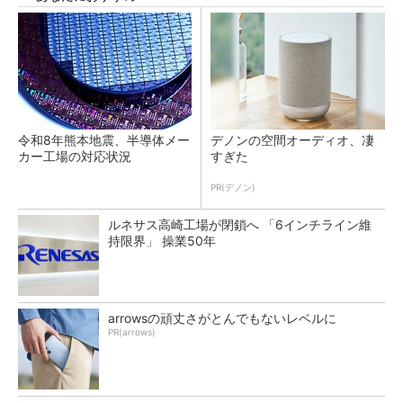
令和8年熊本地震、半導体メー
デノンの空間オーディオ、凄
カー工場の対応状況
すぎた
PR(デノン)
ルネサス高崎工場が閉鎖へ 「6インチライン維
持限界」 操業50年
arrowsの頑丈さがとんでもないレベルに
PR(arrows)