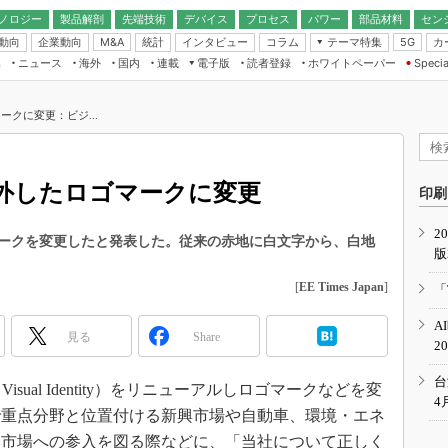
ノロジー
製品解剖
先端技術
デバイス
プロセス
パワー
部品材料
セン
動向
企業動向
統計
インタビュー
コラム
テーマ特集
カ
M&A
5G
ギー
ナログ
無線
集
ニュース
海外
国内
連載
電子版
読者登録
ホワイトペーパー
Specia
フィジカルAI
IoT・エッジコ
モリ
EXPO
Microchip情報
ストレージ通信
EE Times Japan×EDN Japan統合電
エッジAI
子版
I
SEMICON Japan
クに変更：ビジ...
デバイス通信
パワーエレクトロニクス
電子ブックレット
イコン
CEATEC
のナノフォーカス
半導体後工程
GA
EdgeTech＋
業界スコープ
外したロゴマークに変更
読者調査（EE Times Research）
印刷
TECHNO-FRONT
のエレ・組み込みプレイバ
カーボンニュートラル
2
人とくるま展
ゴマークを変更したと発表した。従来の赤地に白文字から、白地
版
IoT
直前エンジニアの社会人大
電源設計（EDN Japan）
[
EE Times Japan
]
「
数字」で回してみよう
エレクトロニクス入門（EDN
A
Japan）
ード ～Behind the
見る
Share
2
rd
年で起こったこと、次の10年
台
isual Identity）をリニューアルしロゴマークなどを変
こと
4
で重点分野と位置付ける新興市場や自動車、環境・エネ
で探るアジアの新トレンド
途市場への参入を図る際などに、「当社について正しく