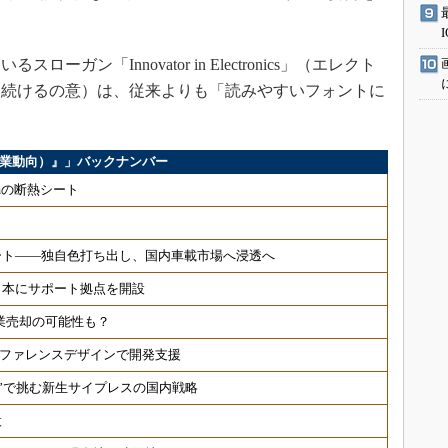
ン「Innovator in Electronics」（エレクト
り続けるの意）は、従来よりも「読みやすいフォントに
ス（企業動向）』」バックナンバー
μmの断熱シート
ート――独自色打ち出し、国内車載市場へ浸透へ
日本にサポート拠点を開設
事業売却の可能性も？
速、リファレンスデザインで開発支援
制”で挑む新生サイプレスの国内戦略
設