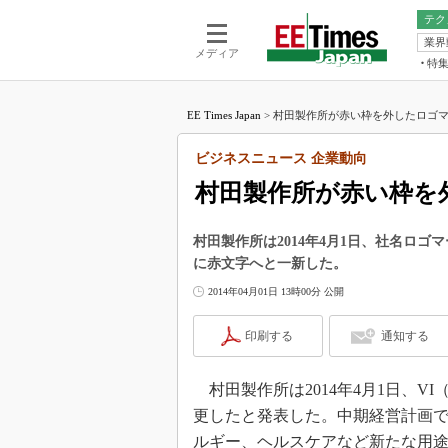
テク
業界
電池／エネル
ア
メディア
特
メ
福田昭の
LS
EE Times Japan
>
村田製作所が赤い枠を外したロゴマー
福田昭の
マ
湯之上隆
ビジネスニュース 企業動向
FP
大山聡の
村田製作所が赤い枠を
大原雄介
ック
村田製作所は2014年4月1日、社名ロ
リタイア
に赤文字へと一新した。
学漂流記
2014年04月01日 13時00分 公開
世界を「
踊るバズワ
印刷する
通知する
Buzzwo
この10
村田製作所は2014年4月1日、VI（V
で起こる
更したと発表した。中期経営計画
製品分解
ルギー、ヘルスケアなど新たな用