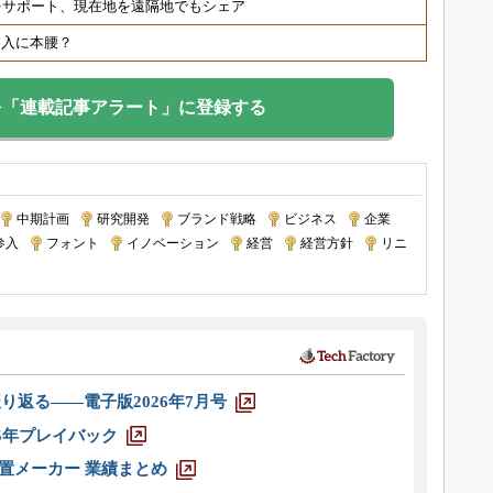
をサポート、現在地を遠隔地でもシェア
参入に本腰？
を「連載記事アラート」に登録する
中期計画
|
研究開発
|
ブランド戦略
|
ビジネス
|
企業
|
参入
|
フォント
|
イノベーション
|
経営
|
経営方針
|
リニ
り返る――電子版2026年7月号
025年プレイバック
装置メーカー 業績まとめ