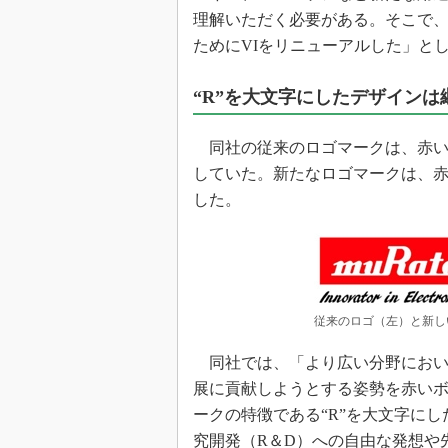
光伝送技
理解いただく必要がある。そこで
“異端児
ためにVIをリニューアルした」と
改革、執
イノベー
“R”を大文字にしたデザインは
JASA発
同社の従来のロゴマークは、赤い長
IHSア
していた。新たなロゴマークは、赤い
「英語に
ための新
した。
従来のロゴ（左）と新し
同社では、「より広い分野におい
展に貢献しようとする姿勢を赤い
ークの特徴である“R”を大文字にし
究開発（R＆D）への自由な発想や