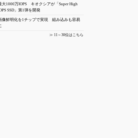
最大1000万IOPS キオクシアが「Super High
IOPS SSD」第1弾を開発
画像鮮明化を1チップで実現 組み込みも容易
に
≫
11～30位はこちら