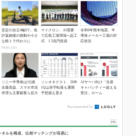
安定の自立4輪EV。免
マイクロン、AI需要
令和8年熊本地震、半
許返納後の移動や小さ
で広島工場増強へ起工
導体メーカー工場の対
な軽トラ代わりに
式 1.5兆円投資
応状況
PR(BLAZE)
ソニー半導体は1Q過
ソシオネクスト、26年
AIサーバ向け「生産
去最高益、スマホ市況
1Qは赤字転落も通期
キャパシティー超える
停滞も主要顧客ら拡大
予想据え置き
受注」ローム
Recommended by
PR
チャンネルを構成、位相マッチングが容易に