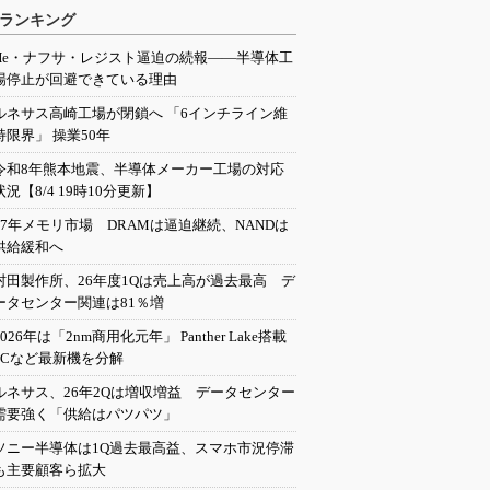
ランキング
He・ナフサ・レジスト逼迫の続報――半導体工
場停止が回避できている理由
ルネサス高崎工場が閉鎖へ 「6インチライン維
持限界」 操業50年
令和8年熊本地震、半導体メーカー工場の対応
状況【8/4 19時10分更新】
27年メモリ市場 DRAMは逼迫継続、NANDは
供給緩和へ
村田製作所、26年度1Qは売上高が過去最高 デ
ータセンター関連は81％増
2026年は「2nm商用化元年」 Panther Lake搭載
PCなど最新機を分解
ルネサス、26年2Qは増収増益 データセンター
需要強く「供給はパツパツ」
ソニー半導体は1Q過去最高益、スマホ市況停滞
も主要顧客ら拡大