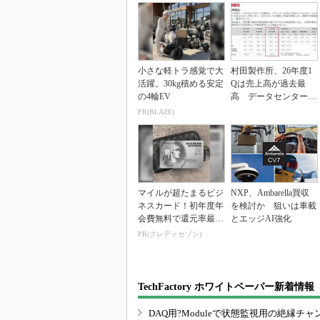
小さな軽トラ感覚で大
村田製作所、26年度1
活躍。30kg積める安定
Qは売上高が過去最
の4輪EV
高 データセンター関
連は81％増
PR(BLAZE)
マイルが超たまるビジ
NXP、Ambarella買収
ネスカード！初年度年
を検討か 狙いは車載
会費無料で還元率最大
とエッジAI強化
1.125%
PR(クレディセゾン)
TechFactory ホワイトペーパー新着情報
DAQ用?Moduleで状態監視用の絶縁