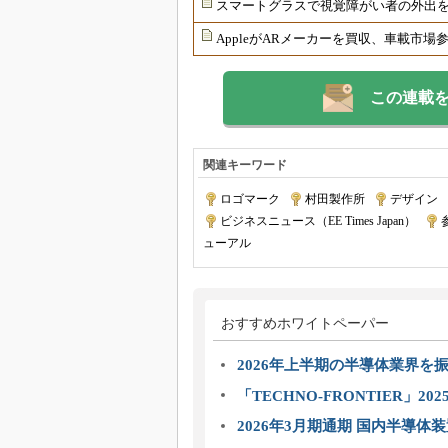
スマートグラスで視覚障がい者の外出
AppleがARメーカーを買収、車載市場
この連載
関連キーワード
ロゴマーク
|
村田製作所
|
デザイン
|
ビジネスニュース（EE Times Japan）
|
ューアル
おすすめホワイトペーパー
2026年上半期の半導体業界を振
「TECHNO-FRONTIER」2
2026年3月期通期 国内半導体