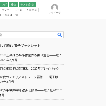
シング
通信
テスト/計測
ーボンニュートラル
展示会
マイページ
全記事一覧
l
ンピューティング
して読む 電子ブックレット
IER
026年上半期の半導体業界を振り返る――電子
2026年7月号
TECHNO-FRONTIER」2025年プレイバック
I時代のメモリ／ストレージ覇権――電子版
026年5月号
湾の半導体戦略 強みと限界――電子版2026年
月号