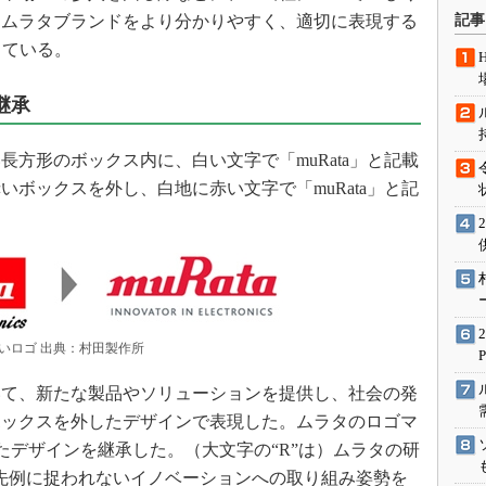
術を知る
、ムラタブランドをより分かりやすく、適切に表現する
記事
エンジニア”が仕掛けた社内
している。
念の180日
ションは日本を救うのか
継承
IoT通信
方形のボックス内に、白い文字で「muRata」と記載
ナリスト「未来展望」
ボックスを外し、白地に赤い文字で「muRata」と記
愛されないエンジニア」の
行動論
いロゴ 出典：村田製作所
て、新たな製品やソリューションを提供し、社会の発
ボックスを外したデザインで表現した。ムラタのロゴマ
たデザインを継承した。（大文字の“R”は）ムラタの研
先例に捉われないイノベーションへの取り組み姿勢を