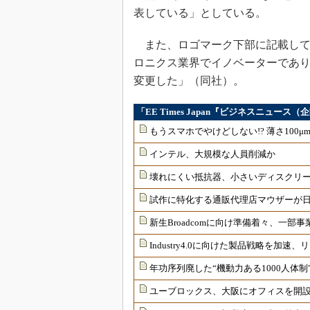
表している」としている。
また、ロゴマーク下部に記載しているスローガ
ロニクス業界でイノベーターであ
変更した」（同社）。
「EE Times Japan『ビジネスニュー
もうスマホでやけどしない!? 薄さ100
インテル、大規模な人員削減か
壊れにくい抵抗器、小さいディスクリ
試作に特化する通販代理店マウザーが
新生Broadcomに向け準備着々、一部
Industry4.0に向けた製品戦略を加
年功序列廃した“機動力ある1000人体
ユーブロックス、大阪にオフィスを開