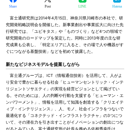
Share
Post
LINE
Hatena
富士通研究所は2014年4月15日、神奈川県川崎市の本社で、研
究開発戦略説明会を開催した。新事業創出や事業拡大に向けた先
行研究では、「ユビキタス」や「ものづくり」など4つの領域で
研究開発のロードマップを策定した。同時に2013年度の主な研
究成果も公表し、「特定エリアに入ると、その場で人や機器がす
ぐにつながる基盤技術」などを初めて披露した。
新たなビジネスモデルを提案しながら
富士通グループは、ICT（情報通信技術）を活用して、人がよ
り安全で豊かに暮らせる社会「ヒューマンセントリック・インテ
リジェントソサエティ」の実現を経営ビジョンとして掲げてい
る。そのためには、人の判断や行動を支援する「ヒューマン・エ
ンパワーメント」、情報を活用して知識を創造する「クリエイテ
ィブ・インテリジェンス」、人、モノ、社会インフラをつないで
最適化する「コネクテッド・インフラストラクチャ」の3つにつ
いて、その潜在力を引き出すことがイノベーションの創出につな
がるとみている。富士通研究所の社長を務める佐相秀幸氏は、