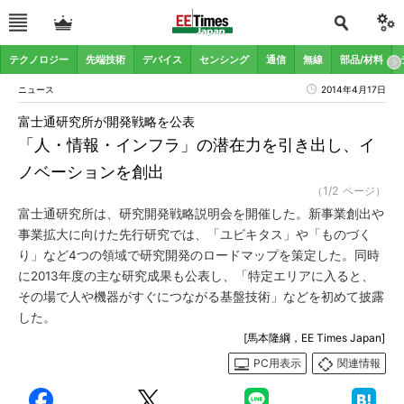
テクノロジー
先端技術
デバイス
センシング
通信
無線
部品/材料
ニュース
2014年4月17日
富士通研究所が開発戦略を公表
「人・情報・インフラ」の潜在力を引き出し、イ
ノベーションを創出
（1/2 ページ）
富士通研究所は、研究開発戦略説明会を開催した。新事業創出や
事業拡大に向けた先行研究では、「ユビキタス」や「ものづく
り」など4つの領域で研究開発のロードマップを策定した。同時
に2013年度の主な研究成果も公表し、「特定エリアに入ると、
その場で人や機器がすぐにつながる基盤技術」などを初めて披露
した。
[馬本隆綱，EE Times Japan]
PC用表示
関連情報