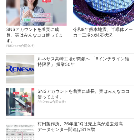
SNSアカウントを着実に成
令和8年熊本地震、半導体メー
長。実はみんなココ使ってま
カー工場の対応状況
す。
PR(Dreaw合同会社)
ルネサス高崎工場が閉鎖へ 「6インチライン維
持限界」 操業50年
SNSアカウントを着実に成長。実はみんなココ
使ってます。
PR(Dreaw合同会社)
村田製作所、26年度1Qは売上高が過去最高
データセンター関連は81％増