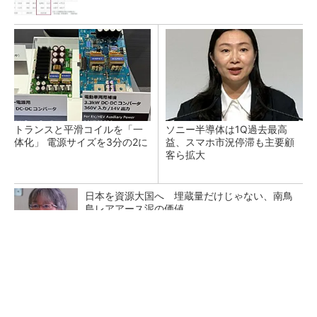
トランスと平滑コイルを「一
ソニー半導体は1Q過去最高
体化」 電源サイズを3分の2に
益、スマホ市況停滞も主要顧
客ら拡大
日本を資源大国へ 埋蔵量だけじゃない、南鳥
島レアアース泥の価値
三菱電機、第5世代SiC MOSFETの核 オン抵
抗25％減の独自構造