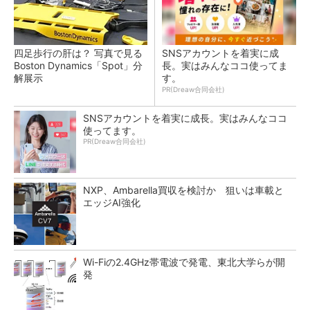
四足歩行の肝は？ 写真で見る
SNSアカウントを着実に成
Boston Dynamics「Spot」分
長。実はみんなココ使ってま
解展示
す。
PR(Dreaw合同会社)
SNSアカウントを着実に成長。実はみんなココ
使ってます。
PR(Dreaw合同会社)
NXP、Ambarella買収を検討か 狙いは車載と
エッジAI強化
Wi-Fiの2.4GHz帯電波で発電、東北大学らが開
発