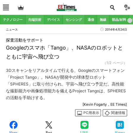
テクノロジー
先端技術
デバイス
センシング
通信
無線
部品/材料
ニュース
2014年4月24日
探査活動をサポート
Googleのスマホ「Tango」、NASAのロボットと
ともに宇宙へ飛び立つ
（1/2 ページ）
3Dスキャンをリアルタイムで行える、Googleのスマートフォン
「Project Tango」。NASAが開発中の球体型ロボット
「SPHERES」に取り付けられ、宇宙へ飛び立つ予定だ。高性能
な撮影能力や画像処理能力を備えるProject Tangoは、SPHERES
の活動を手助けする。
[Kevin Fogarty，EE Times]
PC用表示
関連情報
Share
Post
LINE
Hatena