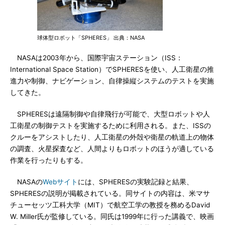
球体型ロボット「SPHERES」 出典：NASA
NASAは2003年から、国際宇宙ステーション（ISS：
International Space Station）でSPHERESを使い、人工衛星の推
進力や制御、ナビゲーション、自律操縦システムのテストを実施
してきた。
SPHERESは遠隔制御や自律飛行が可能で、大型ロボットや人
工衛星の制御テストを実施するために利用される。また、ISSの
クルーをアシストしたり、人工衛星の外殻や衛星の軌道上の物体
の調査、火星探査など、人間よりもロボットのほうが適している
作業を行ったりもする。
NASAの
Webサイト
には、SPHERESの実験記録と結果、
SPHERESの説明が掲載されている。同サイトの内容は、米マサ
チューセッツ工科大学（MIT）で航空工学の教授を務めるDavid
W. Miller氏が監修している。同氏は1999年に行った講義で、映画