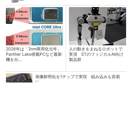
2026年は「2nm商用化元年」
人の動きをまねるロボットで
Panther Lake搭載PCなど最新
実演 STのフィジカルAI向け
機を分...
製品群
画像鮮明化を1チップで実現 組み込みも容易
に
半導体製品の信頼性とサプライチェーンにおけ
るトレーサビリティの重要性（後編）