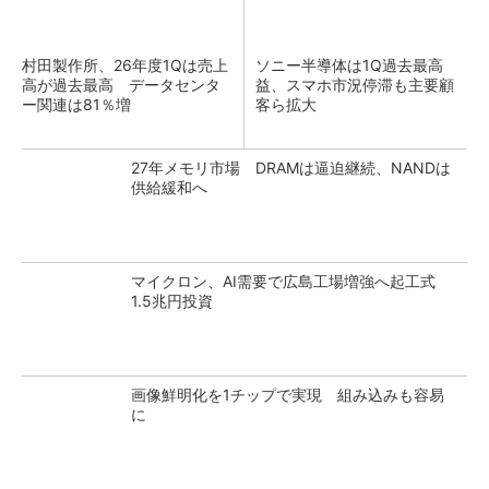
村田製作所、26年度1Qは売上
ソニー半導体は1Q過去最高
高が過去最高 データセンタ
益、スマホ市況停滞も主要顧
ー関連は81％増
客ら拡大
27年メモリ市場 DRAMは逼迫継続、NANDは
供給緩和へ
マイクロン、AI需要で広島工場増強へ起工式
1.5兆円投資
画像鮮明化を1チップで実現 組み込みも容易
に