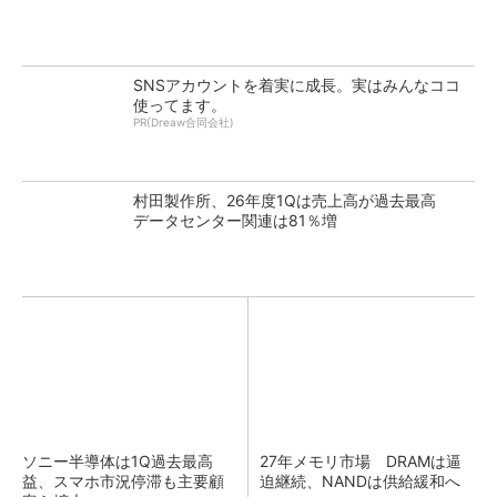
SNSアカウントを着実に成長。実はみんなココ
使ってます。
PR(Dreaw合同会社)
村田製作所、26年度1Qは売上高が過去最高
データセンター関連は81％増
ソニー半導体は1Q過去最高
27年メモリ市場 DRAMは逼
益、スマホ市況停滞も主要顧
迫継続、NANDは供給緩和へ