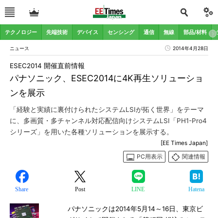
テクノロジー
先端技術
デバイス
センシング
通信
無線
部品/材料
ニュース
2014年4月28日
ESEC2014 開催直前情報
パナソニック、ESEC2014に4K再生ソリューショ
ンを展示
「経験と実績に裏付けられたシステムLSIが拓く世界」をテーマ
に、多画質・多チャンネル対応配信向けシステムLSI「PH1-Pro4
シリーズ」を用いた各種ソリューションを展示する。
[EE Times Japan]
PC用表示
関連情報
Share
Post
LINE
Hatena
パナソニックは2014年5月14～16日、東京ビ