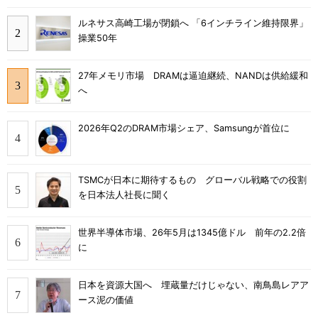
ルネサス高崎工場が閉鎖へ 「6インチライン維持限界」
操業50年
27年メモリ市場 DRAMは逼迫継続、NANDは供給緩和
へ
2026年Q2のDRAM市場シェア、Samsungが首位に
TSMCが日本に期待するもの グローバル戦略での役割
を日本法人社長に聞く
世界半導体市場、26年5月は1345億ドル 前年の2.2倍
に
日本を資源大国へ 埋蔵量だけじゃない、南鳥島レアア
ース泥の価値