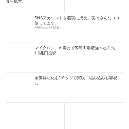
客ら拡大
SNSアカウントを着実に成長。実はみんなココ
使ってます。
PR(Dreaw合同会社)
マイクロン、AI需要で広島工場増強へ起工式
1.5兆円投資
画像鮮明化を1チップで実現 組み込みも容易
に