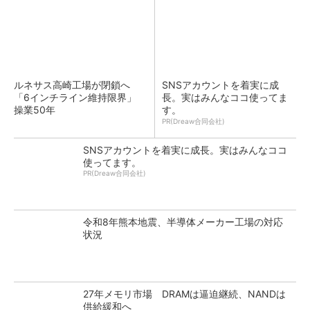
ルネサス高崎工場が閉鎖へ
SNSアカウントを着実に成
「6インチライン維持限界」
長。実はみんなココ使ってま
操業50年
す。
PR(Dreaw合同会社)
SNSアカウントを着実に成長。実はみんなココ
使ってます。
PR(Dreaw合同会社)
令和8年熊本地震、半導体メーカー工場の対応
状況
27年メモリ市場 DRAMは逼迫継続、NANDは
供給緩和へ