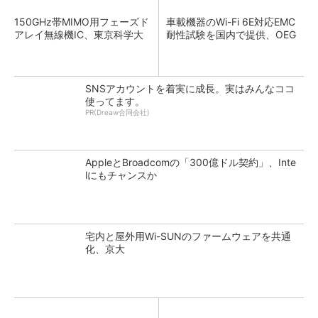
150GHz帯MIMO用フェーズド
車載機器のWi-Fi 6E対応EMC
アレイ無線機IC、東京科学大
耐性試験を国内で提供、OEG
SNSアカウントを着実に成長。実はみんなココ
使ってます。
PR(Dreaw合同会社)
AppleとBroadcomの「300億ドル契約」、Inte
lにもチャンスか
宅内と屋外用Wi-SUNのファームウェアを共通
化、京大