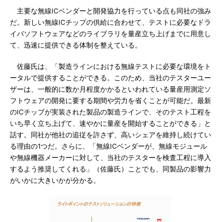
主要な無線ICベンダーと開発協力を行っている点も同社の強み
だ。新しい無線ICチップの供給に合わせて、テストに必要なドラ
イバソフトウェアなどのライブラリを量産立ち上げまでに用意し
て、迅速に提供できる体制を整えている。
佐藤氏は、「製造ラインにおける無線テストに必要な環境をト
ータルで提供することができる。このため、当社のテスターユー
ザーは、一般的に数か月程度かかるといわれている量産用測定ソ
フトウェアの開発に要する期間や労力を省くことが可能だ。最新
のICチップが実装された製品の製造ラインで、そのテスト工程を
いち早く立ち上げて、速やかに量産を開始することができる」と
話す。同社が他社の追従を許さず、高いシェアを維持し続けてい
る理由の1つだ。さらに、「無線ICベンダーが、無線モジュール
や無線機器メーカーに対して、当社のテスターを検査工程に導入
するよう推奨してくれる」（佐藤氏）ことでも、同製品の影響力
がいかに大きいかが分かる。