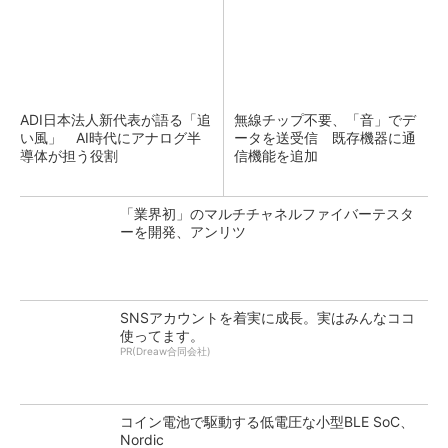
ADI日本法人新代表が語る「追
無線チップ不要、「音」でデ
い風」 AI時代にアナログ半
ータを送受信 既存機器に通
導体が担う役割
信機能を追加
「業界初」のマルチチャネルファイバーテスタ
ーを開発、アンリツ
SNSアカウントを着実に成長。実はみんなココ
使ってます。
PR(Dreaw合同会社)
コイン電池で駆動する低電圧な小型BLE SoC、
Nordic