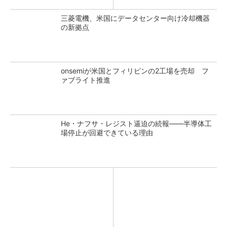
三菱電機、米国にデータセンター向け冷却機器
の新拠点
onsemiが米国とフィリピンの2工場を売却 フ
ァブライト推進
He・ナフサ・レジスト逼迫の続報――半導体工
場停止が回避できている理由