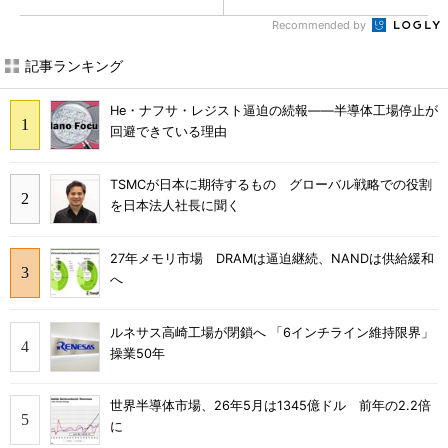
Recommended by
記事ランキング
He・ナフサ・レジスト逼迫の続報――半導体工場停止が
回避できている理由
TSMCが日本に期待するもの グローバル戦略での役割
を日本法人社長に聞く
27年メモリ市場 DRAMは逼迫継続、NANDは供給緩和
へ
ルネサス高崎工場が閉鎖へ 「6インチライン維持限界」
操業50年
世界半導体市場、26年5月は1345億ドル 前年の2.2倍
に