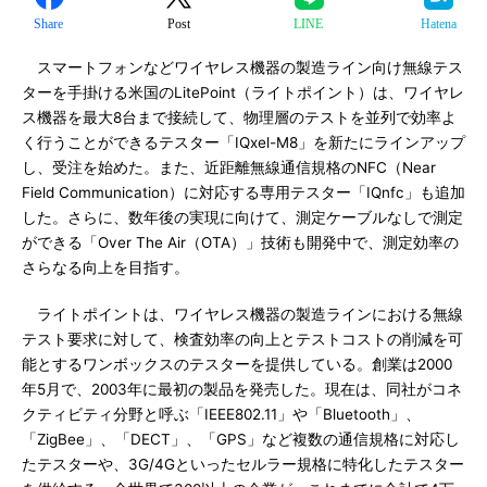
Share
Post
LINE
Hatena
スマートフォンなどワイヤレス機器の製造ライン向け無線テス
ターを手掛ける米国のLitePoint（ライトポイント）は、ワイヤレ
ス機器を最大8台まで接続して、物理層のテストを並列で効率よ
く行うことができるテスター「IQxel-M8」を新たにラインアップ
し、受注を始めた。また、近距離無線通信規格のNFC（Near
Field Communication）に対応する専用テスター「IQnfc」も追加
した。さらに、数年後の実現に向けて、測定ケーブルなしで測定
ができる「Over The Air（OTA）」技術も開発中で、測定効率の
さらなる向上を目指す。
ライトポイントは、ワイヤレス機器の製造ラインにおける無線
テスト要求に対して、検査効率の向上とテストコストの削減を可
能とするワンボックスのテスターを提供している。創業は2000
年5月で、2003年に最初の製品を発売した。現在は、同社がコネ
クティビティ分野と呼ぶ「IEEE802.11」や「Bluetooth」、
「ZigBee」、「DECT」、「GPS」など複数の通信規格に対応し
たテスターや、3G/4Gといったセルラー規格に特化したテスター