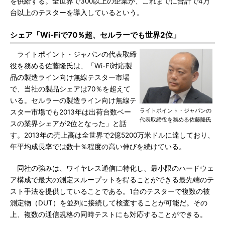
を供給する。全世界で300以上の企業が、これまでに合計で4万
台以上のテスターを導入しているという。
シェア「Wi-Fiで70％超、セルラーでも世界2位」
ライトポイント・ジャパンの代表取締
役を務める佐藤隆氏は、「Wi-Fi対応製
品の製造ライン向け無線テスター市場
で、当社の製品シェアは70％を超えて
いる。セルラーの製造ライン向け無線テ
ライトポイント・ジャパンの
スター市場でも2013年は出荷台数ベー
代表取締役を務める佐藤隆氏
スの業界シェアが2位となった」と話
す。2013年の売上高は全世界で2億5200万米ドルに達しており、
年平均成長率では数十％程度の高い伸びを続けている。
同社の強みは、ワイヤレス通信に特化し、最小限のハードウェ
ア構成で最大の測定スループットを得ることができる最先端のテ
スト手法を提供していることである。1台のテスターで複数の被
測定物（DUT）を並列に接続して検査することが可能だ。その
上、複数の通信規格の同時テストにも対応することができる。