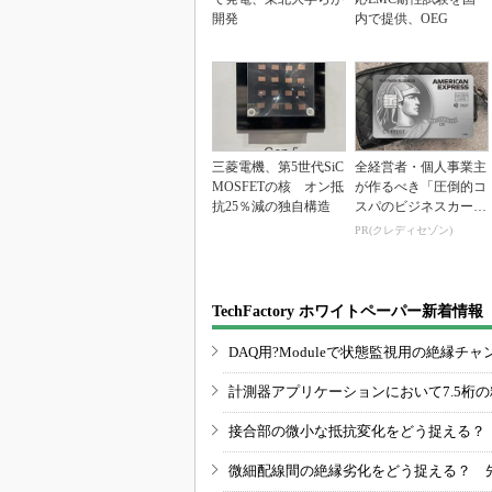
開発
内で提供、OEG
三菱電機、第5世代SiC
全経営者・個人事業主
MOSFETの核 オン抵
が作るべき「圧倒的コ
抗25％減の独自構造
スパのビジネスカー
ド」
PR(クレディセゾン)
TechFactory ホワイトペーパー新着情報
DAQ用?Moduleで状態監視用の絶縁
計測器アプリケーションにおいて7.5桁
接合部の微小な抵抗変化をどう捉える？
微細配線間の絶縁劣化をどう捉える？ 