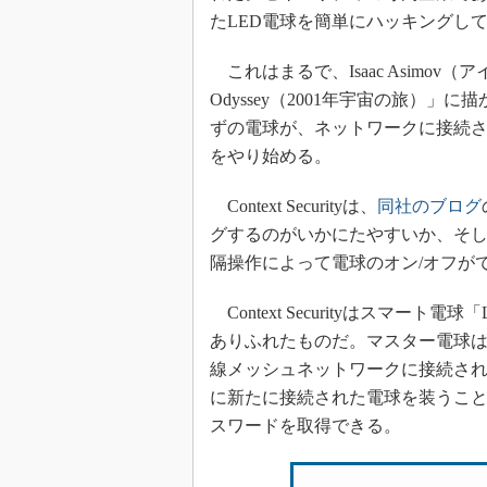
たLED電球を簡単にハッキングし
これはまるで、Isaac Asimov（ア
Odyssey（2001年宇宙の旅）
ずの電球が、ネットワークに接続
をやり始める。
Context Securityは、
同社のブログ
グするのがいかにたやすいか、そ
隔操作によって電球のオン/オフが
Context Securityはスマ
ありふれたものだ。マスター電球
線メッシュネットワークに接続さ
に新たに接続された電球を装うことで
スワードを取得できる。