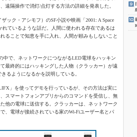
て、遠隔操作で消灯/点灯する方法の詳細を発表した。
イザック・アシモフ）のSF小説や映画「2001: A Space
」に描かれているような話だ。人間に使われる存在であるは
されることで知恵を手に入れ、人間が頼みもしないこと
の中で、ネットワークにつながるLED電球をハッキン
して最終的にはハッキングした人物（クラッカー）が遠
できるようになるかを説明している。
ート電球「LIFX」を使ってデモを行っているが、その方法は実に
は、スマートフォンアプリからのコマンドを受信し、無
れた他の電球に送信する。クラッカーは、ネットワーク
、電球が接続されている家のWi-Fiユーザー名とパ