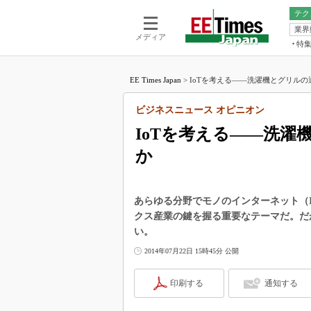
テク
業界
電池／エネル
ア
メディア
特
メ
福田昭の
LS
EE Times Japan
>
IoTを考える――洗濯機とグリルの通
福田昭の
マ
湯之上隆
ビジネスニュース オピニオン
FP
大山聡の
IoTを考える――洗
大原雄介
か
ック
リタイア
学漂流記
あらゆる分野でモノのインターネット（I
世界を「
クス産業の鍵を握る重要なテーマだ。だ
い。
踊るバズワ
Buzzwo
2014年07月22日 15時45分 公開
この10
で起こる
印刷する
通知する
製品分解