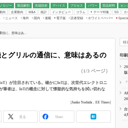
ノロジー
製品解剖
先端技術
デバイス
プロセス
パワー
部品材料
セン
動向
企業動向
統計
インタビュー
コラム
テーマ特集
カ
M&A
5G
ギー
ナログ
無線
集
ニュース
海外
国内
連載
電子版
読者登録
ホワイトペーパー
Specia
フィジカルAI
IoT・エッジコ
モリ
EXPO
Microchip情報
ストレージ通信
EE Times Japan×EDN Japan統合電
エッジAI
子版
I
SEMICON Japan
信に、意味はあ...
デバイス通信
パワーエレクトロニクス
電子ブックレット
イコン
CEATEC
のナノフォーカス
半導体後工程
GA
EdgeTech＋
業界スコープ
濯機とグリルの通信に、意味はあるの
読者調査（EE Times Research）
印刷
TECHNO-FRONT
のエレ・組み込みプレイバ
カーボンニュートラル
2
人とくるま展
（1/3 ページ）
版
IoT
直前エンジニアの社会人大
電源設計（EDN Japan）
oT）が注目されている。確かにIoTは、次世代エレクトロニ
「
数字」で回してみよう
が筆者は、IoTの概念に対して懐疑的な気持ちを拭い切れな
エレクトロニクス入門（EDN
A
Japan）
ード ～Behind the
2
rd
[
Junko Yoshida
，
EE Times
]
年で起こったこと、次の10年
台
こと
4
見る
Share
で探るアジアの新トレンド