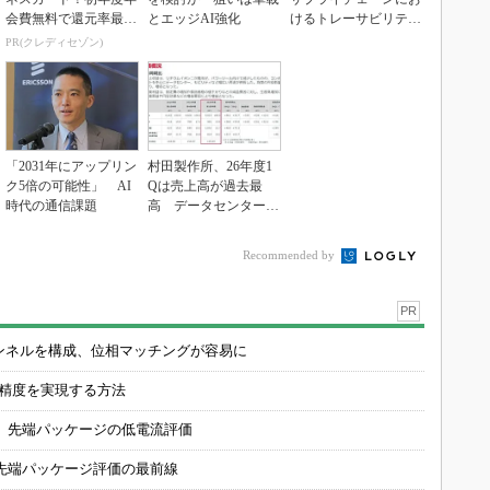
会費無料で還元率最大
とエッジAI強化
けるトレーサビリティ
1.125%
の重要性（後編）
PR(クレディセゾン)
「2031年にアップリン
村田製作所、26年度1
ク5倍の可能性」 AI
Qは売上高が過去最
時代の通信課題
高 データセンター関
連は81％増
Recommended by
PR
チャンネルを構成、位相マッチングが容易に
の精度を実現する方法
 先端パッケージの低電流評価
先端パッケージ評価の最前線