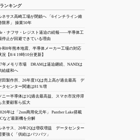
ランキング
ルネサス高崎工場が閉鎖へ 「6インチライン維
持限界」 操業50年
He・ナフサ・レジスト逼迫の続報――半導体工
場停止が回避できている理由
令和8年熊本地震、半導体メーカー工場の対応
状況【8/4 19時10分更新】
27年メモリ市場 DRAMは逼迫継続、NANDは
供給緩和へ
村田製作所、26年度1Qは売上高が過去最高 デ
ータセンター関連は81％増
ソニー半導体は1Q過去最高益、スマホ市況停滞
も主要顧客ら拡大
2026年は「2nm商用化元年」 Panther Lake搭載
PCなど最新機を分解
ルネサス、26年2Qは増収増益 データセンター
需要強く「供給はパツパツ」