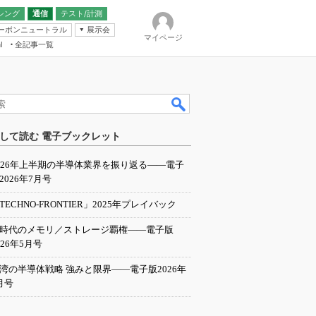
シング
通信
テスト/計測
ーボンニュートラル
展示会
マイページ
全記事一覧
l
ンピューティング
して読む 電子ブックレット
IER
026年上半期の半導体業界を振り返る――電子
2026年7月号
TECHNO-FRONTIER」2025年プレイバック
I時代のメモリ／ストレージ覇権――電子版
026年5月号
湾の半導体戦略 強みと限界――電子版2026年
月号