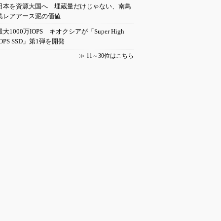
日本を資源大国へ 埋蔵量だけじゃない、南鳥
島レアアース泥の価値
最大1000万IOPS キオクシアが「Super High
IOPS SSD」第1弾を開発
≫
11～30位はこちら