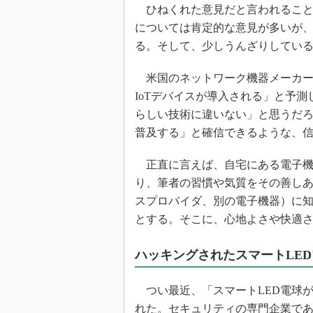
光伝送技
ひねくれた意見だと言われることを
については肯定的な意見が多いが、
“異端児
改革、執
る。そして、少しうんざりしてい
イノベー
米国のネットワーク機器メーカーであるC
JASA発
IoTデバイスが導入される」と予測
IHSア
らしい技術に違いない」と思うだろ
「英語に
普及する」と確信できるような、
ための新
正直に言えば、自宅にある電子機
り、筆者の習慣や気質をその善し
スプロバイダ、別の電子機器）に
とする。そこに、心地よさや快適
ハッキングされたスマートLED
つい最近、「スマートLED電球がW
れた。セキュリティの専門企業である英国