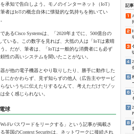
術を知る
承知で告白しよう。モノのインターネット（IoT）
記事
筆者はIoTの概念自体に懐疑的な気持ちを抱いてい
エンジニア”が仕掛けた社内
念の180日
る。
ションは日本を救うのか
isco Systemsは、「2020年までに、500億台の
IoT通信
している。この数字を見れば、大抵の人は「IoTは素晴
ナリスト「未来展望」
う。だが、筆者は、「IoTは一般的な消費者にも必ず
愛されないエンジニア」の
信頼性の高いシステムを聞いたことがない。
行動論
器が他の電子機器とやり取りしたり、勝手に動作した
あしにかかわらず、見ず知らずの他人（広告主やサービ
知らないうちに伝えたりするなんて、考えただけでゾッ
さは全く感じられない。
電球
i-Fiパスワードをリークする」という記事が掲載さ
のContext Securityは、ネットワークに接続され