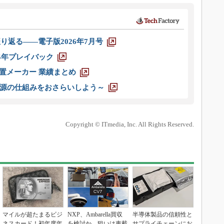
り返る――電子版2026年7月号
025年プレイバック
装置メーカー 業績まとめ
源の仕組みをおさらいしよう～
Copyright © ITmedia, Inc. All Rights Reserved.
マイルが超たまるビジ
NXP、Ambarella買収
半導体製品の信頼性と
ネスカード！初年度年
を検討か 狙いは車載
サプライチェーンにお