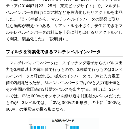
ティア/2014年7月23～25日、東京ビッグサイト）で、マルチレ
ベルインバータ向けにコア材などを最適化したリアクトルを出品
した。「2～3年前から、マルチレベルインバータの開発に取り
組む顧客が増えつつある。リアクトルを小さく、安価にできるマ
ルチレベルインバータの利点を十分に引き出せるリアクトルとし
て開発、製品化した」（説明員）。
フィルタを簡素化できるマルチレベルインバータ
マルチレベルインバータは、スイッチング素子からのパルス出
力を3段階以上の電圧値で行うもので、3段階で行うものは3レベ
ルインバータと呼ばれる。従来のインバータは、0Vと入力電圧
値の2段階だったが、3レベルインバータでは0Vと入力電圧値と
その中間の電圧値の3段階のパルスを出力する。例えば、2レベ
ルでは、0Vと600Vのオンオフを繰り返す矩形波のパルスだった
ものが、3レベルでは、「0Vと300Vの矩形波」の上に「300Vと
600V」の矩形波が乗る形になる。