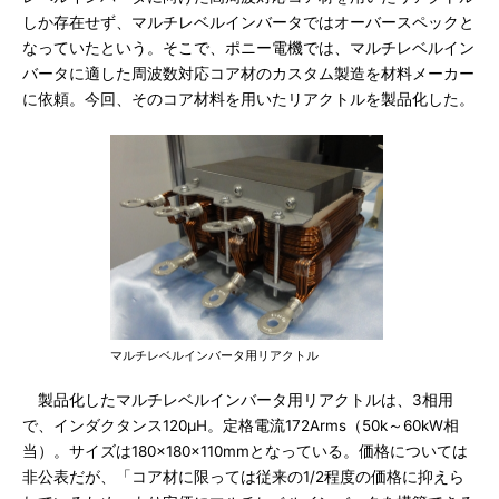
しか存在せず、マルチレベルインバータではオーバースペックと
なっていたという。そこで、ポニー電機では、マルチレベルイン
バータに適した周波数対応コア材のカスタム製造を材料メーカー
に依頼。今回、そのコア材料を用いたリアクトルを製品化した。
マルチレベルインバータ用リアクトル
製品化したマルチレベルインバータ用リアクトルは、3相用
で、インダクタンス120μH。定格電流172Arms（50k～60kW相
当）。サイズは180×180×110mmとなっている。価格については
非公表だが、「コア材に限っては従来の1/2程度の価格に抑えら