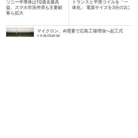
ソニー半導体は1Q過去最高
トランスと平滑コイルを「一
益、スマホ市況停滞も主要顧
体化」 電源サイズを3分の2に
客ら拡大
マイクロン、AI需要で広島工場増強へ起工式
1.5兆円投資
He・ナフサ・レジスト逼迫の続報――半導体工
場停止が回避できている理由
中国最大のDRAMメーカーCXMTがIPOへ 増
産とHBM開発で存在感