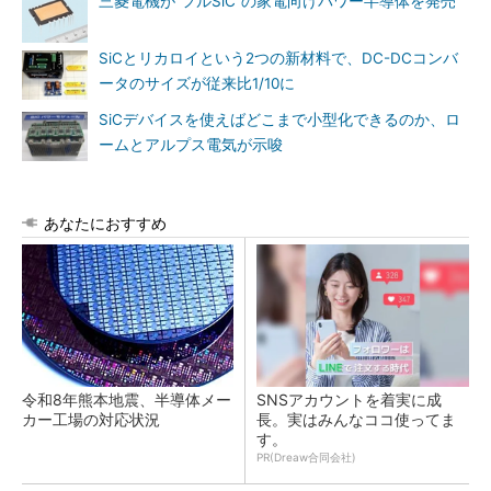
三菱電機が“フルSiC”の家電向けパワー半導体を発売
SiCとリカロイという2つの新材料で、DC-DCコンバ
ータのサイズが従来比1/10に
SiCデバイスを使えばどこまで小型化できるのか、ロ
ームとアルプス電気が示唆
あなたにおすすめ
令和8年熊本地震、半導体メー
SNSアカウントを着実に成
カー工場の対応状況
長。実はみんなココ使ってま
す。
PR(Dreaw合同会社)