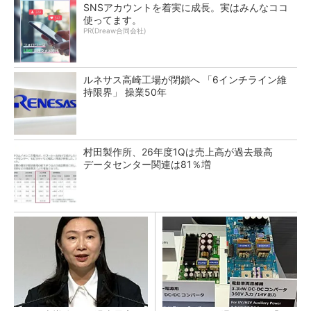
SNSアカウントを着実に成長。実はみんなココ
使ってます。
PR(Dreaw合同会社)
ルネサス高崎工場が閉鎖へ 「6インチライン維
持限界」 操業50年
村田製作所、26年度1Qは売上高が過去最高
データセンター関連は81％増