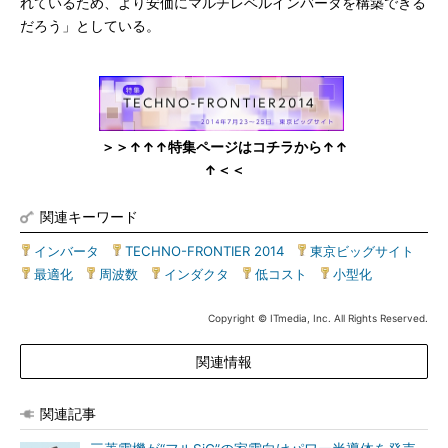
れているため、より安価にマルチレベルインバータを構築できる
だろう」としている。
＞＞↑↑↑特集ページはコチラから↑↑
↑＜＜
関連キーワード
インバータ
|
TECHNO-FRONTIER 2014
|
東京ビッグサイト
|
最適化
|
周波数
|
インダクタ
|
低コスト
|
小型化
Copyright © ITmedia, Inc. All Rights Reserved.
関連情報
関連記事