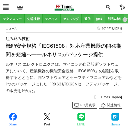
テクノロジー
先端技術
デバイス
センシング
通信
無線
部品/材料
ニュース
2014年8月27日
組み込み技術
機能安全規格「IEC61508」対応産業機器の開発期
間を短縮へ――ルネサスがパッケージ提供
ルネサス エレクトロニクスは、マイコンの自己診断ソフトウェ
アについて、産業機器の機能安全規格「IEC61508」の認証を取
得するとともに、同ソフトウェアとセーフティマニュアルなどを
1つのパッケージにした「RX631/RX63Nセーフティパッケージ」
の販売を始めた。
[EE Times Japan]
PC用表示
関連情報
Share
Post
LINE
Hatena