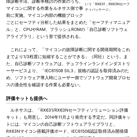
障診断手法、診断率検討の作業のうち、
いう「RX631，RX63Nセーフ
マイコンに関する作業をルネサス側で事
ティパッケージ」
前に実施。マイコン内部の機能ブロック
ごとにセーフティ分析した結果をまとめた「セーフティマニュア
ル」と、CPUやRAM、フラッシュROMの「自己診断ソフトウェ
アライブラリ」という形で提供される。
これによって、「マイコンの故障診断に関する開発期間をこれ
までより1/3程度に短縮することができる」（同社）という。ま
た、自己診断ソフトウェアは、テュフラインランドインダストリ
ーサービスより、「IEC61508 SIL3」規格の認証を取得済みのた
め、ソフトウェア導入時にユーザー側でソフトウェア開発プロセ
スの適合性を確認する作業も必要ない。
評価キットも提供へ
ルネサスは、「RX631/RX63Nセーフティソリューション評価
キット」も用意し、2014年11月より発売する予定だ。同評価キッ
トには、マイコンの自己診断ソフトウェアライブラリと、
RX63Nマイコン搭載評価ボード、IEC61508認証取得済み開発環