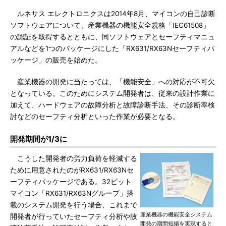
ルネサス エレクトロニクスは2014年8月、マイコンの自己診断
ソフトウェアについて、産業機器の機能安全規格「IEC61508」
の認証を取得するとともに、同ソフトウェアとセーフティマニュ
アルなどを1つのパッケージにした「RX631/RX63Nセーフティパ
ッケージ」の販売を始めた。
産業機器の開発に当たっては、「機能安全」への対応が不可欠
となっている。このためにシステム開発者は、従来の設計作業に
加えて、ハードウェアの故障分析と故障診断手法、その診断率検
討などのセーフティ分析といった作業が必要となる。
開発期間が1/3に
こうした開発者の労力負荷を軽減する
ために用意されたのがRX631/RX63Nセ
ーフティパッケージである。32ビット
マイコン「RX631/RX63Nグループ」搭
載のシステム開発を行う場合、これまで
産業機器の機能安全システム
開発者が行っていたセーフティ分析や故
開発の期間短縮を実現すると