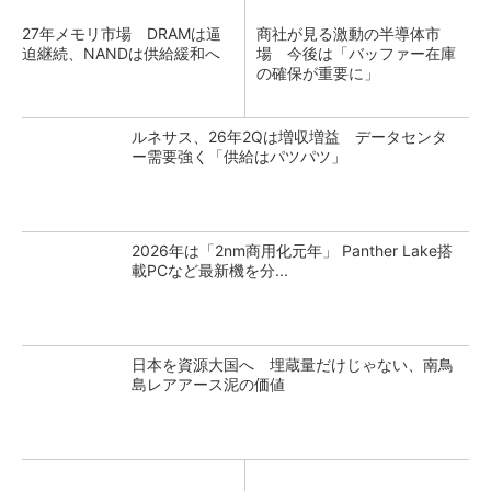
27年メモリ市場 DRAMは逼
商社が見る激動の半導体市
迫継続、NANDは供給緩和へ
場 今後は「バッファー在庫
の確保が重要に」
ルネサス、26年2Qは増収増益 データセンタ
ー需要強く「供給はパツパツ」
2026年は「2nm商用化元年」 Panther Lake搭
載PCなど最新機を分...
日本を資源大国へ 埋蔵量だけじゃない、南鳥
島レアアース泥の価値