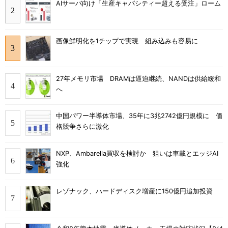
AIサーバ向け「生産キャパシティー超える受注」ローム
画像鮮明化を1チップで実現 組み込みも容易に
27年メモリ市場 DRAMは逼迫継続、NANDは供給緩和
へ
中国パワー半導体市場、35年に3兆2742億円規模に 価
格競争さらに激化
NXP、Ambarella買収を検討か 狙いは車載とエッジAI
強化
レゾナック、ハードディスク増産に150億円追加投資