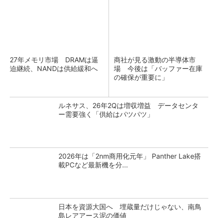
27年メモリ市場 DRAMは逼
商社が見る激動の半導体市
迫継続、NANDは供給緩和へ
場 今後は「バッファー在庫
の確保が重要に」
ルネサス、26年2Qは増収増益 データセンタ
ー需要強く「供給はパツパツ」
2026年は「2nm商用化元年」 Panther Lake搭
載PCなど最新機を分...
日本を資源大国へ 埋蔵量だけじゃない、南鳥
島レアアース泥の価値