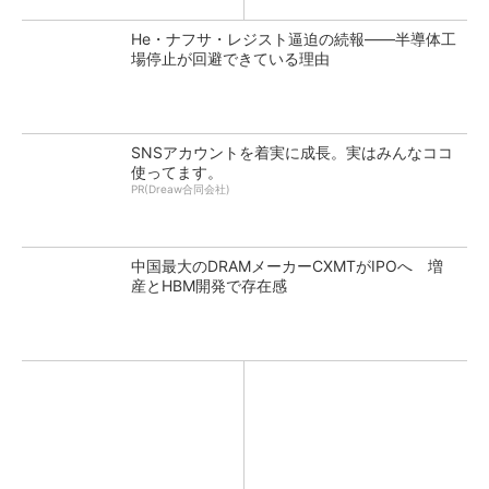
He・ナフサ・レジスト逼迫の続報――半導体工
場停止が回避できている理由
SNSアカウントを着実に成長。実はみんなココ
使ってます。
PR(Dreaw合同会社)
中国最大のDRAMメーカーCXMTがIPOへ 増
産とHBM開発で存在感