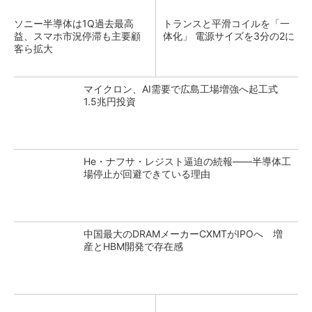
ソニー半導体は1Q過去最高
トランスと平滑コイルを「一
益、スマホ市況停滞も主要顧
体化」 電源サイズを3分の2に
客ら拡大
マイクロン、AI需要で広島工場増強へ起工式
1.5兆円投資
He・ナフサ・レジスト逼迫の続報――半導体工
場停止が回避できている理由
中国最大のDRAMメーカーCXMTがIPOへ 増
産とHBM開発で存在感