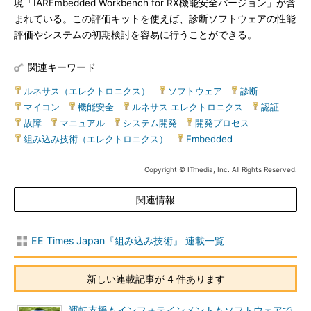
境「IAREmbedded Workbench for RX機能安全バージョン」が含
まれている。この評価キットを使えば、診断ソフトウェアの性能
評価やシステムの初期検討を容易に行うことができる。
関連キーワード
ルネサス（エレクトロニクス）
|
ソフトウェア
|
診断
|
マイコン
|
機能安全
|
ルネサス エレクトロニクス
|
認証
|
故障
|
マニュアル
|
システム開発
|
開発プロセス
|
組み込み技術（エレクトロニクス）
|
Embedded
Copyright © ITmedia, Inc. All Rights Reserved.
関連情報
EE Times Japan『組み込み技術』 連載一覧
新しい連載記事が 4 件あります
運転支援もインフォテインメントもソフトウェアで