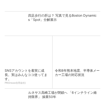
四足歩行の肝は？ 写真で見るBoston Dynamic
s「Spot」分解展示
SNSアカウントを着実に成
令和8年熊本地震、半導体メー
長。実はみんなココ使ってま
カー工場の対応状況
す。
PR(Dreaw合同会社)
ルネサス高崎工場が閉鎖へ 「6インチライン維
持限界」 操業50年