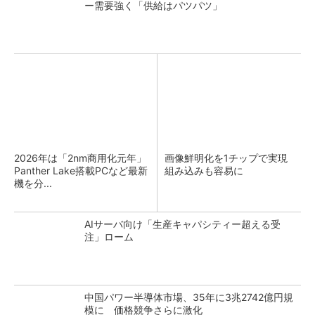
ー需要強く「供給はパツパツ」
2026年は「2nm商用化元年」
画像鮮明化を1チップで実現
Panther Lake搭載PCなど最新
組み込みも容易に
機を分...
AIサーバ向け「生産キャパシティー超える受
注」ローム
中国パワー半導体市場、35年に3兆2742億円規
模に 価格競争さらに激化