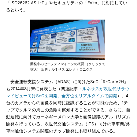
「ISO26262 ASIL-D」やセキュリティの「Evita」に対応してい
るという。
開発中のセーフティマイコンの概要 （クリックで
拡大） 出典：ルネサス エレクトロニクス
安全運転支援システム（ADAS）に向けたSoC「R-Car V2H」
も2014年8月末に発表した（関連記事：
ルネサスが次世代サラウ
ンドビュー向けSoCを開発、全方位をリアルタイムで認識
）。4
台のカメラからの画像を同時に認識することが可能なため、1チ
ップでクルマの周囲の危険を察知することができる。さらに、自
動運転に向けてカーネギーメロン大学と画像認識のアルゴリズム
開発を行っている。次世代交通システム（ITS）向けの車車間/路
車間通信システム関連のチップ開発にも取り組んでいる。