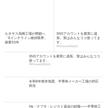
ルネサス高崎工場が閉鎖へ
SNSアカウントを着実に成
「6インチライン維持限界」
長。実はみんなココ使ってま
操業50年
す。
PR(Dreaw合同会社)
SNSアカウントを着実に成長。実はみんなココ
使ってます。
PR(Dreaw合同会社)
令和8年熊本地震、半導体メーカー工場の対応
状況
He・ナフサ・レジスト逼迫の続報――半導体工