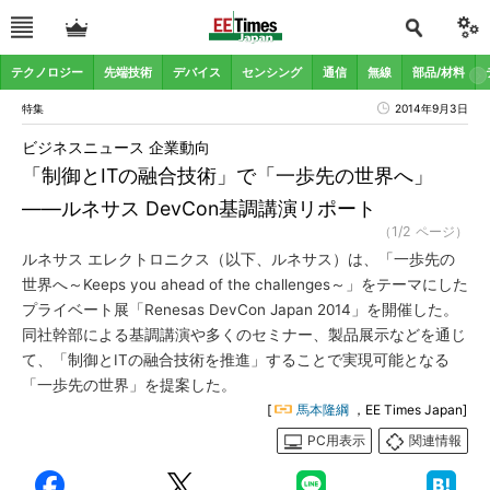
テクノロジー
先端技術
デバイス
センシング
通信
無線
部品/材料
特集
2014年9月3日
ビジネスニュース 企業動向
「制御とITの融合技術」で「一歩先の世界へ」
――ルネサス DevCon基調講演リポート
（1/2 ページ）
ルネサス エレクトロニクス（以下、ルネサス）は、「一歩先の
世界へ～Keeps you ahead of the challenges～」をテーマにした
プライベート展「Renesas DevCon Japan 2014」を開催した。
同社幹部による基調講演や多くのセミナー、製品展示などを通じ
て、「制御とITの融合技術を推進」することで実現可能となる
「一歩先の世界」を提案した。
[
馬本隆綱
，EE Times Japan]
PC用表示
関連情報