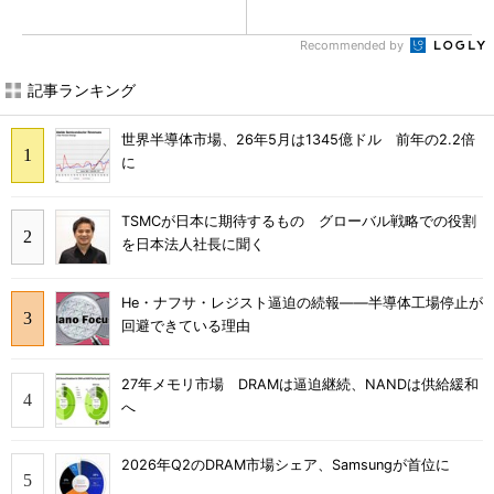
Recommended by
記事ランキング
世界半導体市場、26年5月は1345億ドル 前年の2.2倍
に
TSMCが日本に期待するもの グローバル戦略での役割
を日本法人社長に聞く
He・ナフサ・レジスト逼迫の続報――半導体工場停止が
回避できている理由
27年メモリ市場 DRAMは逼迫継続、NANDは供給緩和
へ
2026年Q2のDRAM市場シェア、Samsungが首位に