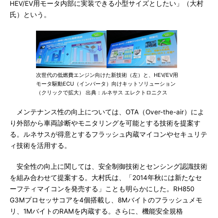
HEV/EV用モータ内部に実装できる小型サイズとしたい」（大村
氏）という。
次世代の低燃費エンジン向けた新技術（左）と、HEV/EV用
モータ駆動ECU（インバータ）向けキットソリューション
（クリックで拡大） 出典：ルネサス エレクトロニクス
メンテナンス性の向上については、OTA（Over-the-air）によ
り外部から車両診断やモニタリングを可能とする技術を提案す
る。ルネサスが得意とするフラッシュ内蔵マイコンやセキュリテ
ィ技術を活用する。
安全性の向上に関しては、安全制御技術とセンシング認識技術
を組み合わせて提案する。大村氏は、「2014年秋には新たなセ
ーフティマイコンを発売する」ことも明らかにした。RH850
G3Mプロセッサコアを4個搭載し、8Mバイトのフラッシュメモ
リ、1MバイトのRAMを内蔵する。さらに、機能安全規格