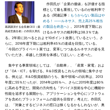
作田氏が「企業の価値」を評価する指
標として最も重視しているのが粗利率で
ある（関連記事：
もうからない製品はや
める！ ――ルネサス、売上高25％相当
の製品を終息へ
）。2013年度下期にお
基調講演する会長兼CEO（最
高経営責任者）の作田久男氏
けるルネサスの粗利率は38.3％であ
る。2年前に比べるとおよそ10ポイント改善しているという。さ
らに、2016年度下期には粗利率45％の達成を目指している。
「今回のプライベート展では、変革しつつあるルネサスの姿を見
ていただき、卓越した技術を体感してほしい」と述べた。
集中する事業領域としては、「自動車」、「産業・家電」およ
び「OA・ICT」を挙げる。R＆D投資もこれらの領域に集中させ
る。例えば、R＆D投資総額のうち、集中領域への比率は、2013
年度に55％だったが、2014年は65％へ、さらに2015年度は80％
に高める予定だ。開発の方向性も「デバイス技術を中心に機能や
性能を追求する展開から、アプリケーションを中心にソフトウェ
アを含めたプラットフォームの提供を目指す」考えだ。作田氏
は、「対象とするビジネスの窓口は狭くなるかもしれないが、奥