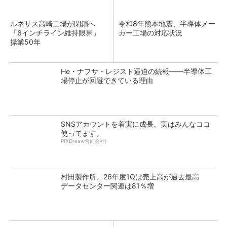
ルネサス高崎工場が閉鎖へ
令和8年熊本地震、半導体メー
「6インチライン維持限界」
カー工場の対応状況
操業50年
He・ナフサ・レジスト逼迫の続報――半導体工
場停止が回避できている理由
SNSアカウントを着実に成長。実はみんなココ
使ってます。
PR(Dreaw合同会社)
村田製作所、26年度1Qは売上高が過去最高
データセンター関連は81％増