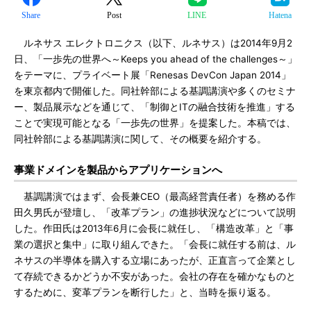
Share
Post
LINE
Hatena
ルネサス エレクトロニクス（以下、ルネサス）は2014年9月2
日、「一歩先の世界へ～Keeps you ahead of the challenges～」
をテーマに、プライベート展「Renesas DevCon Japan 2014」
を東京都内で開催した。同社幹部による基調講演や多くのセミナ
ー、製品展示などを通じて、「制御とITの融合技術を推進」する
ことで実現可能となる「一歩先の世界」を提案した。本稿では、
同社幹部による基調講演に関して、その概要を紹介する。
事業ドメインを製品からアプリケーションへ
基調講演ではまず、会長兼CEO（最高経営責任者）を務める作
田久男氏が登壇し、「改革プラン」の進捗状況などについて説明
した。作田氏は2013年6月に会長に就任し、「構造改革」と「事
業の選択と集中」に取り組んできた。「会長に就任する前は、ル
ネサスの半導体を購入する立場にあったが、正直言って企業とし
て存続できるかどうか不安があった。会社の存在を確かなものと
するために、変革プランを断行した」と、当時を振り返る。