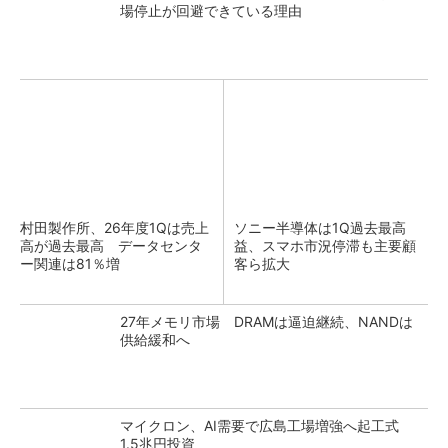
場停止が回避できている理由
村田製作所、26年度1Qは売上
ソニー半導体は1Q過去最高
高が過去最高 データセンタ
益、スマホ市況停滞も主要顧
ー関連は81％増
客ら拡大
27年メモリ市場 DRAMは逼迫継続、NANDは
供給緩和へ
マイクロン、AI需要で広島工場増強へ起工式
1.5兆円投資