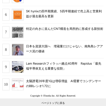
SK hynixの四半期業績、5四半期連続で売上高と営業利
益が過去最高を更新
特定の向きに並んだCNT構造を局所的に形成する新技術
日本を資源大国へ 埋蔵量だけじゃない、南鳥島レアア
ース泥の価値
Lam Researchフィラッハ拠点40周年 Rapidus「最先
端半導体支える重要な役割」
太陽誘電26年度1Qは増収増益 AI需要でコンデンサー
のBBレシオ1.72に
Copyright © ITmedia Inc. All Rights Reserved.
ページトップに戻る