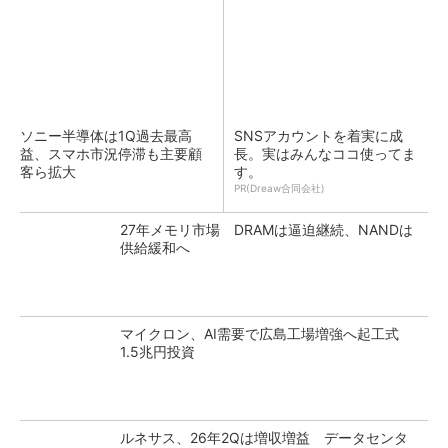
ソニー半導体は1Q過去最高
SNSアカウントを着実に成
益、スマホ市況停滞も主要顧
長。実はみんなココ使ってま
客ら拡大
す。
PR(Dreaw合同会社)
27年メモリ市場 DRAMは逼迫継続、NANDは
供給緩和へ
マイクロン、AI需要で広島工場増強へ起工式
1.5兆円投資
ルネサス、26年2Qは増収増益 データセンタ