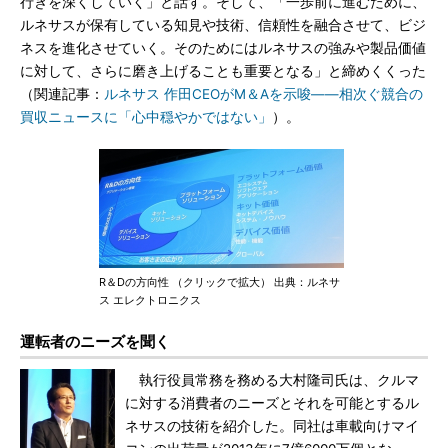
行きを深くしていく」と話す。そして、「一歩前に進むために、
ルネサスが保有している知見や技術、信頼性を融合させて、ビジ
ネスを進化させていく。そのためにはルネサスの強みや製品価値
に対して、さらに磨き上げることも重要となる」と締めくくった
（関連記事：
ルネサス 作田CEOがM＆Aを示唆――相次ぐ競合の
買収ニュースに「心中穏やかではない」
）。
R＆Dの方向性 （クリックで拡大） 出典：ルネサ
ス エレクトロニクス
運転者のニーズを聞く
執行役員常務を務める大村隆司氏は、クルマ
に対する消費者のニーズとそれを可能とするル
ネサスの技術を紹介した。同社は車載向けマイ