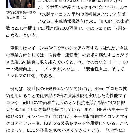
コンの出荷量が2013年に7億6000万個となっ
た。全世界で生産されるクルマ1台当たり、ルネ
執行役員常務を務め
サス製マイコンが平均10個搭載されている計算
る大村隆司氏
となる。車載情報機器向けSoC「R-Car」の出荷
数は2013年間までに累計1億2000万個で、そのシェアは「7割を
占める」という。
車載向けマイコンやSoCで高いシェアを有する同社だが、今後
の事業方針としては、消費者（運転者）の要求を満たすことがで
きる製品の開発に取り組んでいくという。その要求とは「エコカ
ー・燃費向上」、「メンテナンス性」、「安全性向上」そして
「クルマのIT化」である。
例えば、次世代の低燃費エンジン向けには、40nmプロセス技
術を用いることで従来品の2倍の演算性能を実現した高性能マイ
コンや、耐圧70Vで面積当たりのオン抵抗を競合製品の1/3に抑
えた90nmアナログ製品を提供している。また、HEV/EV用モータ
駆動ECU（インバータ）向けには、モータ制御用マイコンとマイ
クロアイソレータ、IGBTの3製品をキットで用意している。これ
によって、ECUの容量を40％小さくできるという。「いずれは