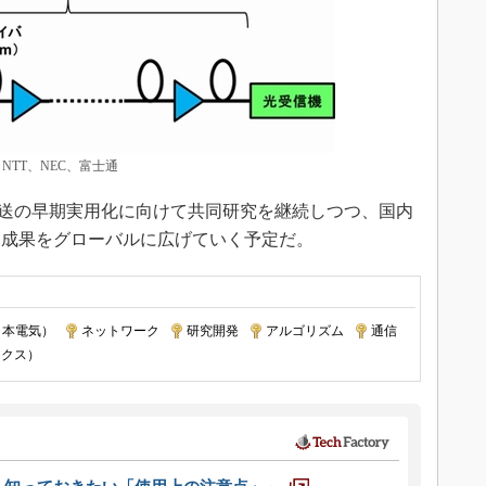
NTT、NEC、富士通
伝送の早期実用化に向けて共同研究を継続しつつ、国内
発成果をグローバルに広げていく予定だ。
日本電気）
|
ネットワーク
|
研究開発
|
アルゴリズム
|
通信
|
ニクス）