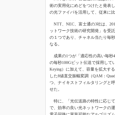
光伝送技
術の実用化にめどをつけたと発表
“異端児
の光ファイバを活用して、従来に比
改革、執
イノベー
NTT、NEC、富士通の3社は、2
JASA発
ットワーク技術の研究開発」を受
の１つであり、チャネル当たり毎秒
IHSア
なる。
「英語に
ための新
成果の1つが「適応性の高い毎秒4
の毎秒100Gビット伝送で採用している4値位相
Keying）に加えて、容量を拡大
した8値直交振幅変調（QAM：Quadratur
つ、ナイキストフィルタリングと
せた。
特に、「光伝送路の特性に応じて
で、効率の良い光ネットワークの運
電子回路に実装可能なアルゴリズ