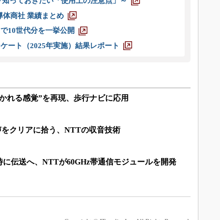
 ～知っておきたい「使用上の注意点」～
半導体商社 業績まとめ
axまで10世代分を一挙公開
ケート（2025年実施）結果レポート
かれる感覚”を再現、歩行ナビに応用
声をクリアに拾う、NTTの収音技術
に伝送へ、NTTが60GHz帯通信モジュールを開発