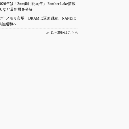
2026年は「2nm商用化元年」 Panther Lake搭載
PCなど最新機を分解
27年メモリ市場 DRAMは逼迫継続、NANDは
供給緩和へ
≫
11～30位はこちら