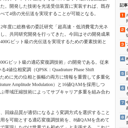
術を知る
記事
した。開発した技術を光送受信装置に実装すれば、既存
エンジニア”が仕掛けた社内
べて4倍の光伝送を実現することが可能となる。
念の180日
ションは日本を救うのか
012年度に総務省の委託研究「超高速・低消費電力光ネ
IoT通信
託し、共同研究開発を行ってきた。今回はその開発成果
400Gビット級の光伝送を実現するための要素技術と
ナリスト「未来展望」
愛されないエンジニア」の
行動論
00Gビット級の適応変復調技術」の開発である。従来
変調（QPSK：Quadrature Phase Shift
するために光の位相と振幅の両方に情報を重畳して多重化
e Amplitude Modulation）と16値QAMを採用しつ
呼ぶ帯域圧縮技術によってサブキャリア多重を組み合わ
、回線品質が適切になるよう変調方式を選択すること
用を可能とする適応変復調技術を、8値QAMを含めて
ムで実現したのは世界でも初めて」と主張する。これに