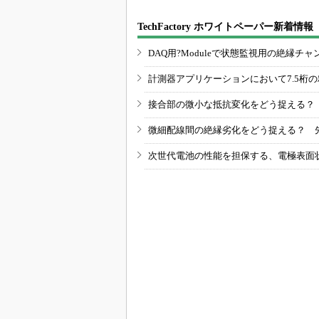
TechFactory ホワイトペーパー新着情報
DAQ用?Moduleで状態監視用の絶縁
計測器アプリケーションにおいて7.5桁
接合部の微小な抵抗変化をどう捉える？
微細配線間の絶縁劣化をどう捉える？ 
次世代電池の性能を担保する、電極表面