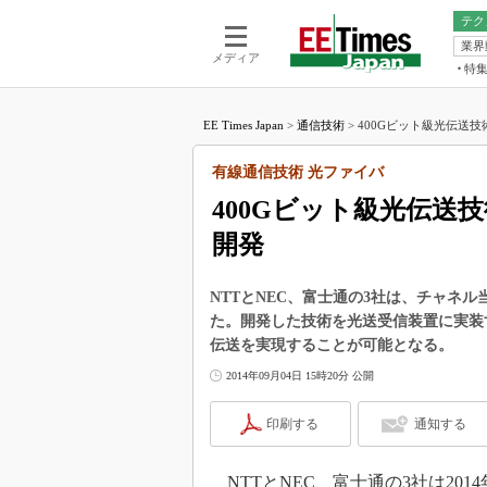
テク
業界
電池／エネル
ア
メディア
特
メ
福田昭の
LS
EE Times Japan
>
通信技術
>
400Gビット級光伝送技術
福田昭の
マ
湯之上隆
有線通信技術 光ファイバ
FP
大山聡の
400Gビット級光伝送
大原雄介
開発
ック
リタイア
学漂流記
NTTとNEC、富士通の3社は、チャネ
た。開発した技術を光送受信装置に実装
世界を「
伝送を実現することが可能となる。
踊るバズワ
2014年09月04日 15時20分 公開
Buzzwo
この10
印刷する
通知する
で起こる
製品分解
NTTとNEC、富士通の3社は201