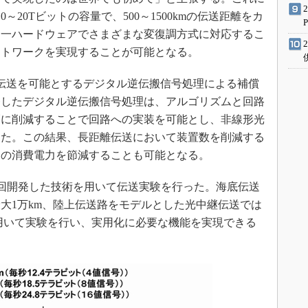
～20Tビットの容量で、500～1500kmの伝送距離をカ
同一ハードウェアでさまざまな変復調方式に対応するこ
ットワークを実現することが可能となる。
伝送を可能とするデジタル逆伝搬信号処理による補償
発したデジタル逆伝搬信号処理は、アルゴリズムと回路
幅に削減することで回路への実装を可能とし、非線形光
した。この結果、長距離伝送において装置数を削減する
ムの消費電力を節減することも可能となる。
今回開発した技術を用いて伝送実験を行った。海底伝送
大1万km、陸上伝送路をモデルとした光中継伝送では
を用いて実験を行い、実用化に必要な機能を実現できる