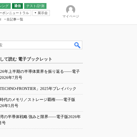
シング
通信
テスト/計測
ーボンニュートラル
展示会
マイページ
全記事一覧
l
ンピューティング
して読む 電子ブックレット
IER
026年上半期の半導体業界を振り返る――電子
2026年7月号
TECHNO-FRONTIER」2025年プレイバック
I時代のメモリ／ストレージ覇権――電子版
026年5月号
湾の半導体戦略 強みと限界――電子版2026年
月号