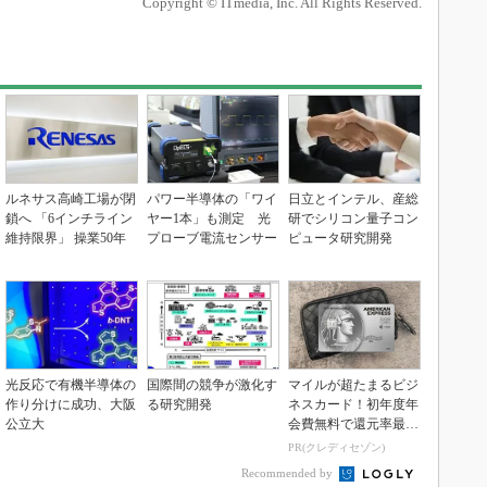
Copyright © ITmedia, Inc. All Rights Reserved.
ルネサス高崎工場が閉
パワー半導体の「ワイ
日立とインテル、産総
鎖へ 「6インチライン
ヤー1本」も測定 光
研でシリコン量子コン
維持限界」 操業50年
プローブ電流センサー
ピュータ研究開発
光反応で有機半導体の
国際間の競争が激化す
マイルが超たまるビジ
作り分けに成功、大阪
る研究開発
ネスカード！初年度年
公立大
会費無料で還元率最大
1.125%
PR(クレディセゾン)
Recommended by