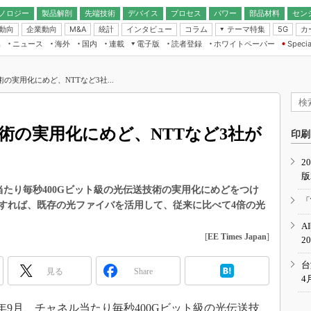
ノロジー
製品解剖
先端技術
デバイス
プロセス
パワー
部品材料
セン
動向
企業動向
統計
インタビュー
コラム
テーマ特集
カ
M&A
5G
ギー
ナログ
無線
集
ニュース
海外
国内
連載
電子版
読者登録
ホワイトペーパー
Specia
フィジカルAI
IoT・エッジコ
モリ
EXPO
Microchip情報
ストレージ通信
EE Times Japan×EDN Japan統合電
エッジAI
子版
I
SEMICON Japan
の実用化にめど、NTTなど3社...
デバイス通信
パワーエレクトロニクス
電子ブックレット
イコン
CEATEC
のナノフォーカス
半導体後工程
GA
EdgeTech＋
業界スコープ
技術の実用化にめど、NTTなど3社が
読者調査（EE Times Research）
印刷
TECHNO-FRONT
のエレ・組み込みプレイバ
カーボンニュートラル
2
人とくるま展
版
IoT
直前エンジニアの社会人大
ル当たり毎秒400Gビット級の光伝送技術の実用化にめどをつけ
電源設計（EDN Japan）
「
すれば、既存の光ファイバを活用して、従来に比べて4倍の光
数字」で回してみよう
エレクトロニクス入門（EDN
A
Japan）
ード ～Behind the
[
EE Times Japan
]
2
rd
年で起こったこと、次の10年
台
見る
Share
こと
4
で探るアジアの新トレンド
4年9月、チャネル当たり毎秒400Gビット級の光伝送技