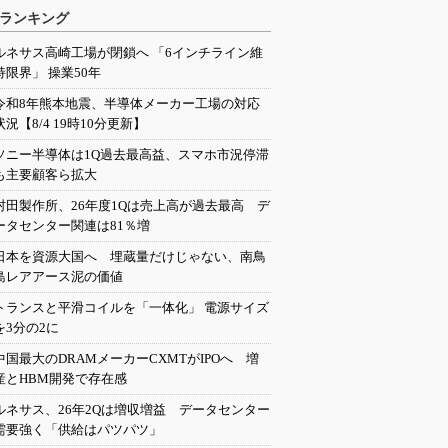
ランキング
ルネサス高崎工場が閉鎖へ 「6インチライン維
持限界」 操業50年
令和8年熊本地震、半導体メーカー工場の対応
状況【8/4 19時10分更新】
ソニー半導体は1Q過去最高益、スマホ市況停滞
も主要顧客ら拡大
村田製作所、26年度1Qは売上高が過去最高 デ
ータセンター関連は81％増
日本を資源大国へ 埋蔵量だけじゃない、南鳥
島レアアース泥の価値
トランスと平滑コイルを「一体化」 電源サイズ
を3分の2に
中国最大のDRAMメーカーCXMTがIPOへ 増
産とHBM開発で存在感
ルネサス、26年2Qは増収増益 データセンター
需要強く「供給はパツパツ」