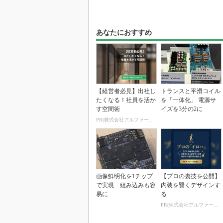
あなたにおすすめ
【経営者必見】出社し
トランスと平滑コイル
たくなる！社員を活か
を「一体化」 電源サ
す空間術
イズを3分の2に
PR(株式会社アルファーテクノ)
画像鮮明化を1チップ
【プロの裏技を公開】
で実現 組み込みも容
内装を賢くデザインす
易に
る
PR(株式会社アルファーテクノ)