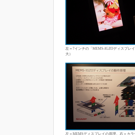
左＝7インチの「MEMS-IGZOディスプレ
大）
左＝MEMSディスプレイの原理。右＝カ