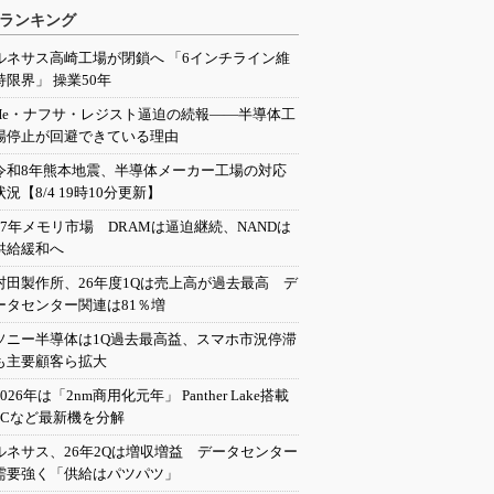
ランキング
ルネサス高崎工場が閉鎖へ 「6インチライン維
持限界」 操業50年
He・ナフサ・レジスト逼迫の続報――半導体工
場停止が回避できている理由
令和8年熊本地震、半導体メーカー工場の対応
状況【8/4 19時10分更新】
27年メモリ市場 DRAMは逼迫継続、NANDは
供給緩和へ
村田製作所、26年度1Qは売上高が過去最高 デ
ータセンター関連は81％増
ソニー半導体は1Q過去最高益、スマホ市況停滞
も主要顧客ら拡大
2026年は「2nm商用化元年」 Panther Lake搭載
PCなど最新機を分解
ルネサス、26年2Qは増収増益 データセンター
需要強く「供給はパツパツ」