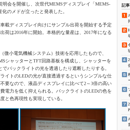
術を知る
説明会を開催し、次世代MEMSディスプレイ「MEMS-
記事
量産化のメドが立ったと発表した。
エンジニア”が仕掛けた社内
念の180日
や車載ディスプレイ向けにサンプル出荷を開始する予定
ションは日本を救うのか
荷は2016年に開始。本格的な量産は、2017年になる
IoT通信
ナリスト「未来展望」
愛されないエンジニア」の
S（微小電気機械システム）技術を応用したもので、
行動論
EMSシャッターとTFT回路基板を構成し、シャッターを
とでバックライトの光を透過したり遮断したりする。
ライトのLEDの光が直接透過するというシンプルな仕
不要なので、液晶ディスプレイに比べて2～3倍の高い
費電力を低く抑えられる。バックライトのLEDの色を
純度と色再現性も実現している。