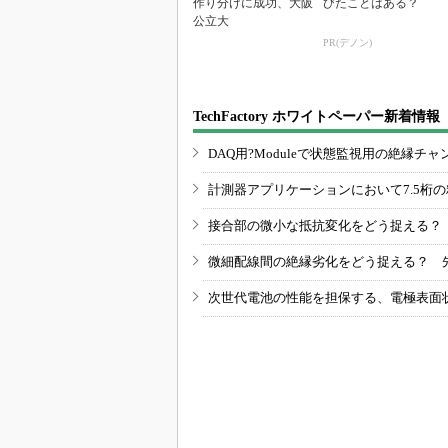
作り分けに成功、大阪
びたことはある？
公立大
PR(デノン)
TechFactory ホワイトペーパー新着情報
DAQ用?Moduleで状態監視用の絶縁
計測器アプリケーションにおいて7.5桁
接合部の微小な抵抗変化をどう捉える？
微細配線間の絶縁劣化をどう捉える？ 
次世代電池の性能を担保する、電極表面