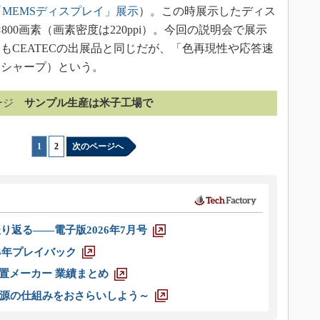
「MEMSディスプレイ」展示
）。この時展示したディス
800画素（画素密度は220ppi）。今回の説明会で展示
もCEATECの出展品と同じだが、「色再現性や応答速
（シャープ）という。
ージ
サンプル生産は米子工場で
1
|
2
次のページへ
り返る――電子版2026年7月号
025年プレイバック
装置メーカー 業績まとめ
源の仕組みをおさらいしよう～