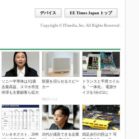
デバイス
EE Times Japan トップ
Copyright © ITmedia, Inc. All Rights Reserved.
ソニー半導体は1Q過
部屋を沼らせるスピー
トランスと平滑コイル
去最高益、スマホ市況
カー
を「一体化」 電源サ
停滞も主要顧客ら拡大
イズを3分の2に
PR(デノン)
ソシオネクスト、26年
20代が成長できる企業
四足歩行の肝は？ 写