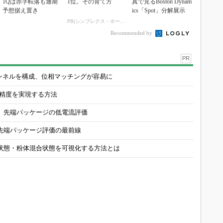
1Qは赤字転落も通期
1位。その育て方
真で見るBoston Dynam
予想据え置き
ics「Spot」分解展示
PR(シンプレクス・ホールディングス)
Recommended by
PR
チャンネルを構成、位相マッチングが容易に
の精度を実現する方法
 先端パッケージの低電流評価
先端パッケージ評価の最前線
状態・粉体混合状態を可視化する方法とは