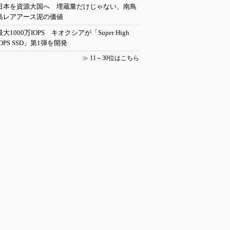
日本を資源大国へ 埋蔵量だけじゃない、南鳥
島レアアース泥の価値
最大1000万IOPS キオクシアが「Super High
IOPS SSD」第1弾を開発
≫
11～30位はこちら