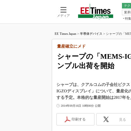
テク
業界
電池／エネル
ア
メディア
特
メ
福田昭の
LS
EE Times Japan
>
半導体デバイス
>
シャープの「MEM
福田昭の
マ
湯之上隆
量産確立にメド
FP
大山聡の
シャープの「MEMS-I
大原雄介
ンプル出荷を開始
ック
リタイア
学漂流記
シャープは、クアルコムの子会社ピクストロ
世界を「
IGZOディスプレイ」について、量産化
する予定。本格的な量産開始は2017年
踊るバズワ
Buzzwo
2014年09月16日 10時00分 公開
この10
で起こる
印刷する
見る
製品分解