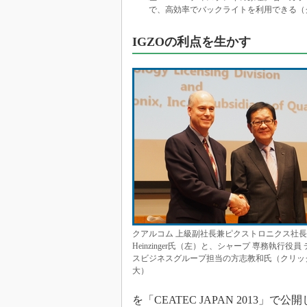
で、高効率でバックライトを利用できる（
IGZOの利点を生かす
クアルコム 上級副社長兼ピクストロニクス社長の
Heinzinger氏（左）と、シャープ 専務執行役員
スビジネスグループ担当の方志教和氏（クリッ
大）
を「CEATEC JAPAN 2013」