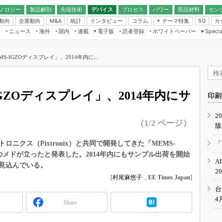
ノロジー
製品解剖
先端技術
デバイス
プロセス
パワー
部品材料
セン
動向
企業動向
統計
インタビュー
コラム
テーマ特集
カ
M&A
5G
ギー
ナログ
無線
集
ニュース
海外
国内
連載
電子版
読者登録
ホワイトペーパー
Specia
フィジカルAI
IoT・エッジコ
モリ
EXPO
Microchip情報
ストレージ通信
EE Times Japan×EDN Japan統合電
エッジAI
子版
I
SEMICON Japan
S-IGZOディスプレイ」、2014年内に...
デバイス通信
パワーエレクトロニクス
電子ブックレット
イコン
CEATEC
のナノフォーカス
半導体後工程
GA
EdgeTech＋
業界スコープ
GZOディスプレイ」、2014年内にサ
読者調査（EE Times Research）
印刷
TECHNO-FRONT
のエレ・組み込みプレイバ
カーボンニュートラル
2
人とくるま展
（1/2 ページ）
版
IoT
直前エンジニアの社会人大
電源設計（EDN Japan）
ニクス（Pixtronix）と共同で開発してきた「MEMS-
「
数字」で回してみよう
のメドが立ったと発表した。2014年内にもサンプル出荷を開始
エレクトロニクス入門（EDN
A
Japan）
を見込んでいる。
ード ～Behind the
2
rd
[
村尾麻悠子
，
EE Times Japan
]
年で起こったこと、次の10年
台
こと
4
Share
で探るアジアの新トレンド