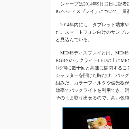
光伝送技
シャープは2014年9月12日に記者
IGZOディスプレイ」について、
“異端児
改革、執
2014年内にも、タブレット端末
イノベー
だ。スマートフォン向けのサンプル出
JASA発
と見込んでいる。
IHSア
「英語に
MEMSディスプレイとは、MEM
ための新
RGBのバックライトLEDの上にM
1秒間に数千回と高速に開閉するこ
シャッターを開けた時だけ、バッグ
組みだ。カラーフィルタや偏光板が
効率でバックライトを利用でき、消
そのまま取り出せるので、高い色