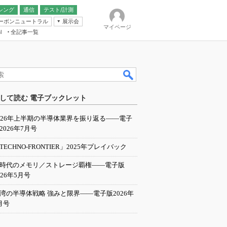
シング
通信
テスト/計測
ーボンニュートラル
展示会
マイページ
全記事一覧
l
ンピューティング
して読む 電子ブックレット
IER
026年上半期の半導体業界を振り返る――電子
2026年7月号
TECHNO-FRONTIER」2025年プレイバック
I時代のメモリ／ストレージ覇権――電子版
026年5月号
湾の半導体戦略 強みと限界――電子版2026年
月号