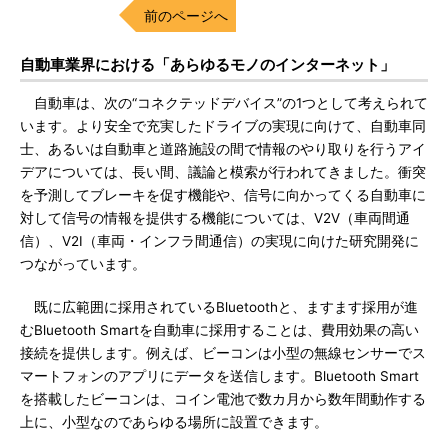
前のページへ
自動車業界における「あらゆるモノのインターネット」
自動車は、次の“コネクテッドデバイス”の1つとして考えられて
います。より安全で充実したドライブの実現に向けて、自動車同
士、あるいは自動車と道路施設の間で情報のやり取りを行うアイ
デアについては、長い間、議論と模索が行われてきました。衝突
を予測してブレーキを促す機能や、信号に向かってくる自動車に
対して信号の情報を提供する機能については、V2V（車両間通
信）、V2I（車両・インフラ間通信）の実現に向けた研究開発に
つながっています。
既に広範囲に採用されているBluetoothと、ますます採用が進
むBluetooth Smartを自動車に採用することは、費用効果の高い
接続を提供します。例えば、ビーコンは小型の無線センサーでス
マートフォンのアプリにデータを送信します。Bluetooth Smart
を搭載したビーコンは、コイン電池で数カ月から数年間動作する
上に、小型なのであらゆる場所に設置できます。