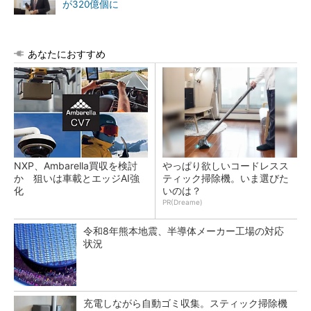
が320億個に
あなたにおすすめ
NXP、Ambarella買収を検討
やっぱり欲しいコードレスス
か 狙いは車載とエッジAI強
ティック掃除機。いま選びた
化
いのは？
PR(Dreame)
令和8年熊本地震、半導体メーカー工場の対応
状況
充電しながら自動ゴミ収集。スティック掃除機