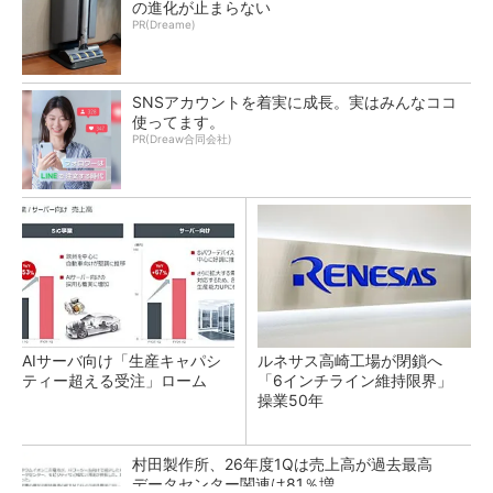
の進化が止まらない
PR(Dreame)
SNSアカウントを着実に成長。実はみんなココ
使ってます。
PR(Dreaw合同会社)
AIサーバ向け「生産キャパシ
ルネサス高崎工場が閉鎖へ
ティー超える受注」ローム
「6インチライン維持限界」
操業50年
村田製作所、26年度1Qは売上高が過去最高
データセンター関連は81％増