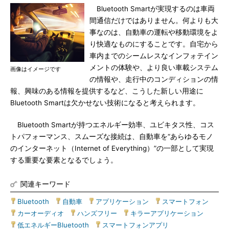
Bluetooth Smartが実現するのは車両
間通信だけではありません。何よりも大
事なのは、自動車の運転や移動環境をよ
り快適なものにすることです。自宅から
車内までのシームレスなインフォテイン
メントの体験や、より良い車載システム
画像はイメージです
の情報や、走行中のコンディションの情
報、興味のある情報を提供するなど、こうした新しい用途に
Bluetooth Smartは欠かせない技術になると考えられます。
Bluetooth Smartが持つエネルギー効率、ユビキタス性、コス
トパフォーマンス、スムーズな接続は、自動車を“あらゆるモノ
のインターネット（Internet of Everything）”の一部として実現
する重要な要素となるでしょう。
関連キーワード
Bluetooth
|
自動車
|
アプリケーション
|
スマートフォン
|
カーオーディオ
|
ハンズフリー
|
キラーアプリケーション
|
低エネルギーBluetooth
|
スマートフォンアプリ