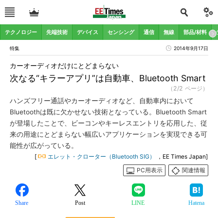
テクノロジー
先端技術
デバイス
センシング
通信
無線
部品/材料
特集
2014年9月17日
カーオーディオだけにとどまらない
次なる“キラーアプリ”は自動車、Bluetooth Smart
（2/2 ページ）
ハンズフリー通話やカーオーディオなど、自動車内において
Bluetoothは既に欠かせない技術となっている。Bluetooth Smart
が登場したことで、ビーコンやキーレスエントリを応用した、従
来の用途にとどまらない幅広いアプリケーションを実現できる可
能性が広がっている。
[
エレット・クローター（Bluetooth SIG）
，EE Times Japan]
PC用表示
関連情報
Share
Post
LINE
Hatena