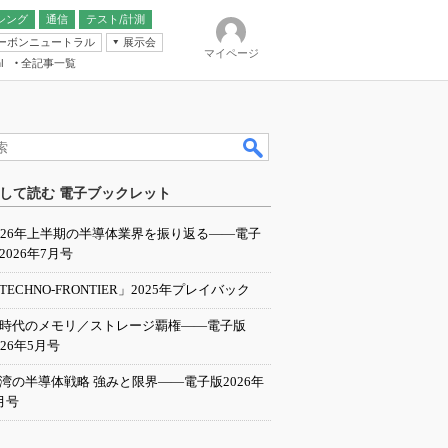
シング
通信
テスト/計測
ーボンニュートラル
展示会
マイページ
全記事一覧
l
ンピューティング
して読む 電子ブックレット
IER
026年上半期の半導体業界を振り返る――電子
2026年7月号
TECHNO-FRONTIER」2025年プレイバック
I時代のメモリ／ストレージ覇権――電子版
026年5月号
湾の半導体戦略 強みと限界――電子版2026年
月号