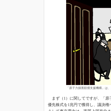
「原子力損害賠償支援機構」は、
まず（1）に関してですが、「原子
優先株式を1兆円で獲得し、議決権