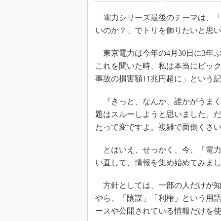
光伝送技
電力シリーズ最後のテーマは、「
“異端児
改革、執
いのか？」でトリを飾りたいと思
イノベー
東京電力は今年の4月30日に3年
JASA発
これを聞いた時、私は本当にビック
IHSア
事故の損害額11兆円超に」という
「英語に
ための新
『きっと、なんか、誰かがうまくや
題はスルーしようと思いました。だ
たって変ですよ。複雑で面倒くさ
とはいえ、せっかく、今、「電力
い直して、情報を集め始めてみま
方針としては、一部の人だけが知
やら、「陰謀」「利権」という用
ースや公開されている情報だけを