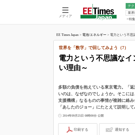
テク
業界
電池／エネル
ア
メディア
特
メ
福田昭の
LS
EE Times Japan
>
電池/エネルギー
>
電力という不思議
福田昭の
マ
湯之上隆
世界を「数字」で回してみよう（7）
FP
大山聡の
電力という不思議なイ
大原雄介
い理由～
ック
リタイア
学漂流記
多額の負債を抱えている東京電力。「返
世界を「
いのは、なぜなのでしょうか。そこには
支援機構」なるものの事情が複雑に絡み
踊るバズワ
Buzzwo
「あしたのジョー」にたとえて説明して
この10
2014年09月25日 08時00分 公開
で起こる
製品分解
印刷する
通知する