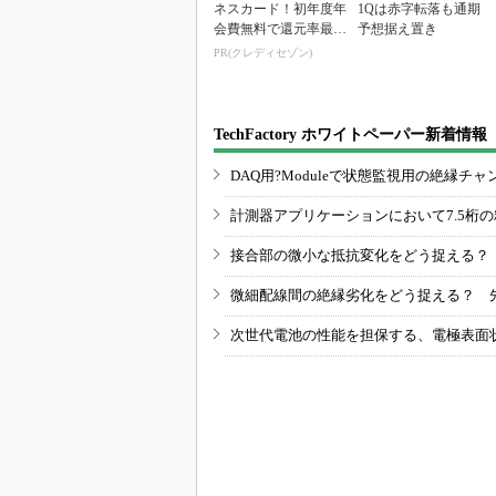
ネスカード！初年度年
1Qは赤字転落も通期
会費無料で還元率最大
予想据え置き
1.125%
PR(クレディセゾン)
TechFactory ホワイトペーパー新着情報
DAQ用?Moduleで状態監視用の絶縁
計測器アプリケーションにおいて7.5桁
接合部の微小な抵抗変化をどう捉える？
微細配線間の絶縁劣化をどう捉える？ 
次世代電池の性能を担保する、電極表面