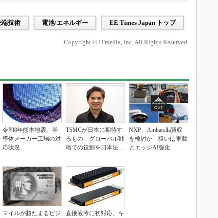
先端技術
電池/エネルギー
EE Times Japan トップ
Copyright © ITmedia, Inc. All Rights Reserved.
令和8年熊本地震、半
TSMCが日本に期待す
NXP、Ambarella買収
導体メーカー工場の対
るもの グローバル戦
を検討か 狙いは車載
応状況
略での役割を日本法人
とエッジAI強化
社長に聞く
マイルが超たまるビジ
直接液冷に初対応、キ