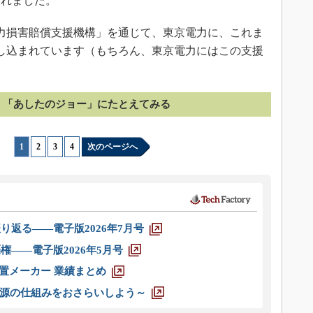
されました。
力損害賠償支援機構」を通じて、東京電力に、これま
流し込まれています（もちろん、東京電力にはこの支援
。
「あしたのジョー」にたとえてみる
1
|
2
|
3
|
4
次のページへ
り返る――電子版2026年7月号
権――電子版2026年5月号
装置メーカー 業績まとめ
源の仕組みをおさらいしよう～