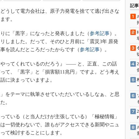
術を知る
記事
どうして電力会社は、原子力発電を捨てて逃げ出さな
エンジニア”が仕掛けた社内
念の180日
います。
ションは日本を救うのか
ぶりに「黒字」になったと発表しました（
参考記事
）。
IoT通信
リしました。だって、そのひと月前に「震災3年 原発
ナリスト「未来展望」
記事を読んだところだったからです（
参考記事
）。
愛されないエンジニア」の
行動論
ってくれているのだろう』 ―― と、正直、この話
って、「黒字」と「損害額11兆円」ですよ。どう考え
い話に決まっていますよ。
」をテーマに執筆させていただいているしなぁ、と思
した。
っている（と当人だけが主張している）「極秘情報」
語は一切使わないで、誰もがアクセスできる新聞やニュ
使って検討することにします。