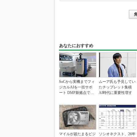
あなたにおすすめ
SoCから実機までフィ
ムーア氏も予見してい
ジカルAIを一括サポ
たチップレット集積
ート DMP新拠点で展
AI時代に重要性増す
開加速
マイルが超たまるビジ
ソシオネクスト、26年