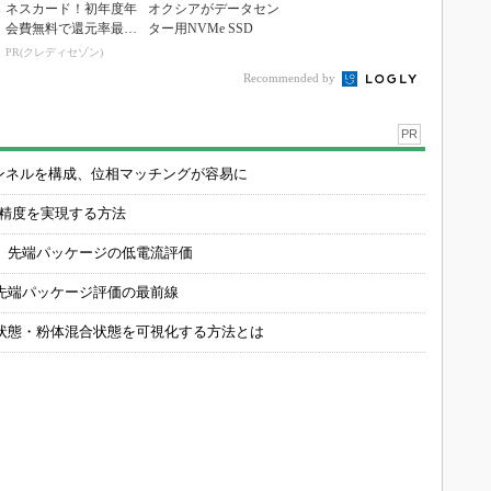
ネスカード！初年度年
オクシアがデータセン
会費無料で還元率最大
ター用NVMe SSD
1.125%
PR(クレディセゾン)
Recommended by
PR
チャンネルを構成、位相マッチングが容易に
の精度を実現する方法
 先端パッケージの低電流評価
先端パッケージ評価の最前線
状態・粉体混合状態を可視化する方法とは