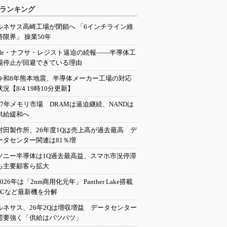
ランキング
ルネサス高崎工場が閉鎖へ 「6インチライン維
持限界」 操業50年
He・ナフサ・レジスト逼迫の続報――半導体工
場停止が回避できている理由
令和8年熊本地震、半導体メーカー工場の対応
状況【8/4 19時10分更新】
27年メモリ市場 DRAMは逼迫継続、NANDは
供給緩和へ
村田製作所、26年度1Qは売上高が過去最高 デ
ータセンター関連は81％増
ソニー半導体は1Q過去最高益、スマホ市況停滞
も主要顧客ら拡大
2026年は「2nm商用化元年」 Panther Lake搭載
PCなど最新機を分解
ルネサス、26年2Qは増収増益 データセンター
需要強く「供給はパツパツ」