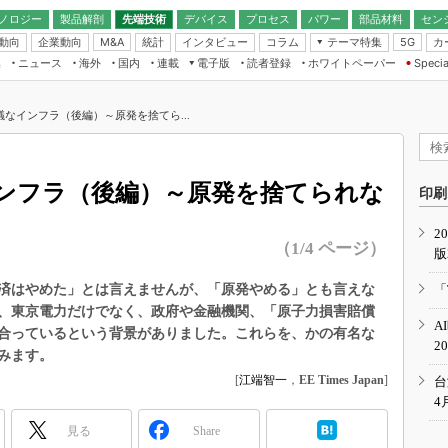
ノロジー
製品解剖
先端技術
デバイス
プロセス
パワー
部品材料
セン
動向
企業動向
統計
インタビュー
コラム
テーマ特集
カ
M&A
5G
ギー
ナログ
無線
集
ニュース
海外
国内
連載
電子版
読者登録
ホワイトペーパー
Specia
フィジカルAI
IoT・エッジコ
モリ
EXPO
Microchip情報
ストレージ通信
EE Times Japan×EDN Japan統合電
エッジAI
子版
I
SEMICON Japan
なインフラ（後編）～原発を捨てら...
デバイス通信
パワーエレクトロニクス
電子ブックレット
イコン
CEATEC
のナノフォーカス
半導体後工程
GA
EdgeTech＋
業界スコープ
ンフラ（後編）～原発を捨てられな
読者調査（EE Times Research）
印刷
TECHNO-FRONT
のエレ・組み込みプレイバ
カーボンニュートラル
2
人とくるま展
（1/4 ページ）
版
IoT
直前エンジニアの社会人大
電源設計（EDN Japan）
済はやめた」とは言えませんが、「原発やめる」とも言えな
「
数字」で回してみよう
、東京電力だけでなく、政府や金融機関、「原子力損害賠償
エレクトロニクス入門（EDN
A
Japan）
合っているという背景がありました。これらを、かの有名な
ード ～Behind the
2
rd
みます。
年で起こったこと、次の10年
[
江端智一
，
EE Times Japan
]
台
こと
4
で探るアジアの新トレンド
見る
Share