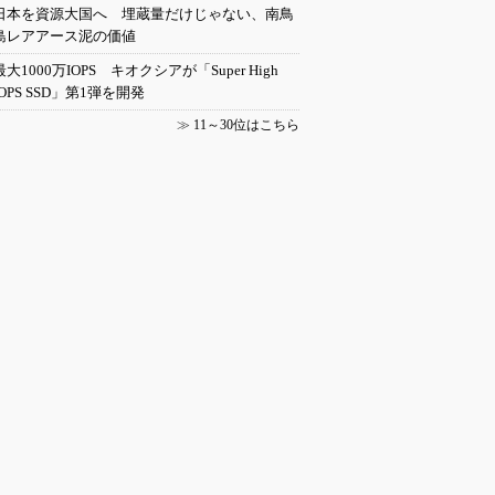
日本を資源大国へ 埋蔵量だけじゃない、南鳥
島レアアース泥の価値
最大1000万IOPS キオクシアが「Super High
IOPS SSD」第1弾を開発
≫
11～30位はこちら