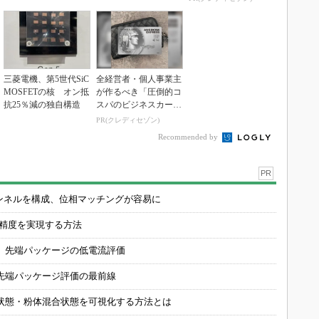
三菱電機、第5世代SiC
全経営者・個人事業主
MOSFETの核 オン抵
が作るべき「圧倒的コ
抗25％減の独自構造
スパのビジネスカー
ド」
PR(クレディセゾン)
Recommended by
PR
チャンネルを構成、位相マッチングが容易に
の精度を実現する方法
 先端パッケージの低電流評価
先端パッケージ評価の最前線
状態・粉体混合状態を可視化する方法とは