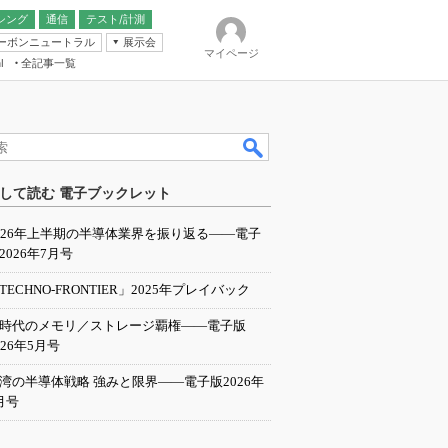
シング
通信
テスト/計測
ーボンニュートラル
展示会
マイページ
全記事一覧
l
ンピューティング
して読む 電子ブックレット
IER
026年上半期の半導体業界を振り返る――電子
2026年7月号
TECHNO-FRONTIER」2025年プレイバック
I時代のメモリ／ストレージ覇権――電子版
026年5月号
湾の半導体戦略 強みと限界――電子版2026年
月号