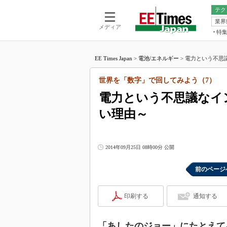
テク
業界
電池／エネル
ア
メディア
特
メ
福田昭の
LS
EE Times Japan
>
電池/エネルギー
>
電力という不思議
福田昭の
マ
湯之上隆
世界を「数字」で回してみよう（7）
FP
大山聡の
電力という不思議なイ
大原雄介
い理由～
ック
リタイア
学漂流記
2014年09月25日 08時00分 公開
世界を「
踊るバズワ
前のページ
Buzzwo
この10
印刷する
通知する
で起こる
製品分解
「あしたのジョー」にたとえて