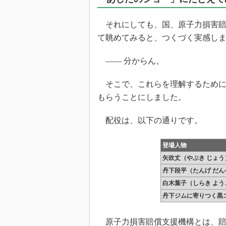
光伝送技
“異端児
それにしても、国、原子力損害賠
改革、執
て眺めてみると、つくづく実感し
イノベー
JASA発
―― 分からん。
IHSア
そこで、これらを理解するために
「英語に
もらうことにしました。
ための新
配役は、以下の通りです。
登場人物
矢吹丈（やぶき じょう
丹下段平（たんげ だん
白木葉子（しらき よう
丹下ジムに寄りつく黒
原子力損害賠償支援機構とは、賠