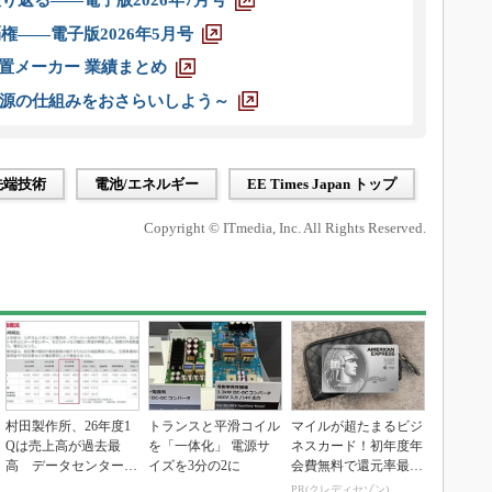
り返る――電子版2026年7月号
権――電子版2026年5月号
装置メーカー 業績まとめ
源の仕組みをおさらいしよう～
先端技術
電池/エネルギー
EE Times Japan トップ
Copyright © ITmedia, Inc. All Rights Reserved.
村田製作所、26年度1
トランスと平滑コイル
マイルが超たまるビジ
Qは売上高が過去最
を「一体化」 電源サ
ネスカード！初年度年
高 データセンター関
イズを3分の2に
会費無料で還元率最大
連は81％増
1.125%
PR(クレディセゾン)