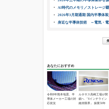
2026年上半期の半導体業界を振
AI時代のメモリ／ストレージ覇
2026年3月期通期 国内半導体
身近な半導体技術 ～電気・電
あなたにおすすめ
令和8年熊本地震、半
ルネサス高崎工場が閉
導体メーカー工場の対
鎖へ 「6インチライン
応状況
維持限界」 操業50年