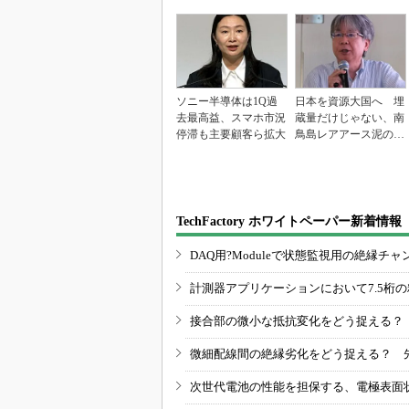
ソニー半導体は1Q過
日本を資源大国へ 埋
去最高益、スマホ市況
蔵量だけじゃない、南
停滞も主要顧客ら拡大
鳥島レアアース泥の価
値
TechFactory ホワイトペーパー新着情報
DAQ用?Moduleで状態監視用の絶縁
計測器アプリケーションにおいて7.5桁
接合部の微小な抵抗変化をどう捉える？
微細配線間の絶縁劣化をどう捉える？ 
次世代電池の性能を担保する、電極表面