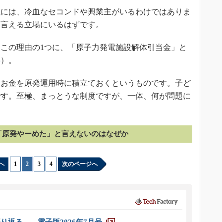
には、冷血なセコンドや興業主がいるわけではありま
と言える立場にいるはずです。
この理由の1つに、「原子力発電施設解体引当金」と
事
）。
お金を原発運用時に積立ておくというものです。子ど
です。至極、まっとうな制度ですが、一体、何が問題に
「原発やーめた」と言えないのはなぜか
へ
1
|
2
|
3
|
4
次のページへ