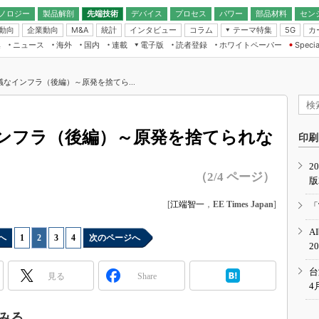
ノロジー
製品解剖
先端技術
デバイス
プロセス
パワー
部品材料
セン
動向
企業動向
統計
インタビュー
コラム
テーマ特集
カ
M&A
5G
ギー
ナログ
無線
集
ニュース
海外
国内
連載
電子版
読者登録
ホワイトペーパー
Specia
フィジカルAI
IoT・エッジコ
モリ
EXPO
Microchip情報
ストレージ通信
EE Times Japan×EDN Japan統合電
エッジAI
子版
I
SEMICON Japan
なインフラ（後編）～原発を捨てら...
デバイス通信
パワーエレクトロニクス
電子ブックレット
イコン
CEATEC
のナノフォーカス
半導体後工程
GA
EdgeTech＋
業界スコープ
ンフラ（後編）～原発を捨てられな
読者調査（EE Times Research）
印刷
TECHNO-FRONT
のエレ・組み込みプレイバ
カーボンニュートラル
2
人とくるま展
（2/4 ページ）
版
IoT
直前エンジニアの社会人大
電源設計（EDN Japan）
[
江端智一
，
EE Times Japan
]
「
数字」で回してみよう
エレクトロニクス入門（EDN
A
Japan）
ード ～Behind the
へ
1
|
2
|
3
|
4
次のページへ
2
rd
年で起こったこと、次の10年
台
見る
Share
こと
4
で探るアジアの新トレンド
みる