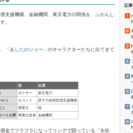
術を知る
記事
エンジニア”が仕掛けた社内
償支援機構、金融機関、東京電力の関係を、ふかんし
念の180日
ます。
ションは日本を救うのか
IoT通信
ナリスト「未来展望」
、「
あしたのジョー
」のキャラクターたちに出てきて
愛されないエンジニア」の
行動論
役
出演
）
ボクサー
東京電力
ぺい）
セコンド
原子力損害賠償支援機構
こ）
興業主
国
コートの男
興業出資者
金融機関
償金でフラフラになってリングで闘っている「矢吹