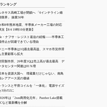
ランキング
ルネサス高崎工場が閉鎖へ 「6インチライン維
持限界」 操業50年
令和8年熊本地震、半導体メーカー工場の対応
状況【8/4 19時10分更新】
He・ナフサ・レジスト逼迫の続報――半導体工
場停止が回避できている理由
ソニー半導体は1Q過去最高益、スマホ市況停滞
も主要顧客ら拡大
村田製作所、26年度1Qは売上高が過去最高 デ
ータセンター関連は81％増
日本を資源大国へ 埋蔵量だけじゃない、南鳥
島レアアース泥の価値
トランスと平滑コイルを「一体化」 電源サイズ
を3分の2に
2026年は「2nm商用化元年」 Panther Lake搭載
PCなど最新機を分解