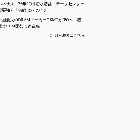
ルネサス、26年2Qは増収増益 データセンター
需要強く「供給はパツパツ」
中国最大のDRAMメーカーCXMTがIPOへ 増
産とHBM開発で存在感
≫
11～30位はこちら