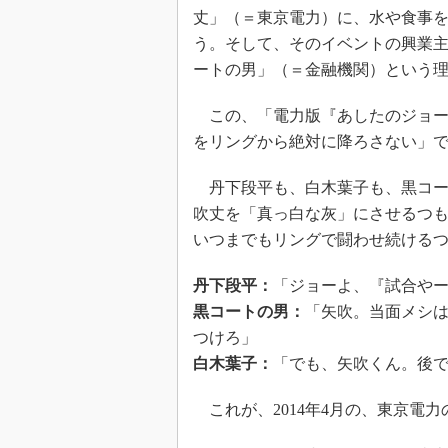
丈」（＝東京電力）に、水や食事
う。そして、そのイベントの興業
ートの男」（＝金融機関）という
この、「電力版『あしたのジョー
をリングから絶対に降ろさない」
丹下段平も、白木葉子も、黒コー
吹丈を「真っ白な灰」にさせるつ
いつまでもリングで闘わせ続ける
丹下段平：
「ジョーよ、『試合や
黒コートの男：
「矢吹。当面メシ
つけろ」
白木葉子：
「でも、矢吹くん。後
これが、2014年4月の、東京電