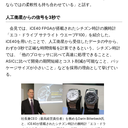
ならではの柔軟性も持ち合わせている」と話す。
人工衛星からの信号を3秒で
会見では、iCE40 FPGAが搭載されたシチズン時計の腕時計
「エコ・ドライブ サテライト ウエーブF100」を紹介した。
iCE40を用いたことで、人工衛星から受信したデータの中から、
わずか3秒で正確な時間情報を計算できるという。シチズン時計
では、「他のプロセッサに比べて高速に処理できることと、
ASICに比べて開発の期間短縮とコスト削減が可能なこと、パッ
ケージサイズが小さいこと」などを採用の理由として挙げてい
る。
社長兼CEO（最高経営責任者）を務めるDarin Billerbeck氏
と、iCE40が搭載されたシチズン時計の腕時計「エコ・ドラ