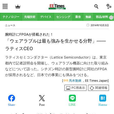
テクノロジー
先端技術
デバイス
センシング
通信
無線
部品/材料
ニュース
2014年10月3日
腕時計にFPGAが搭載された！
「ウェアラブルは最も強みを生かせる分野」――
ラティスCEO
ラティスセミコンダクター（Lattice Semiconductor）は、東京
都内で記者説明会を開催し、ウェアラブル機器に向けた取り組み
などについて語った。シチズン時計の新型腕時計に同社のFPGA
が採用されるなど、日本での事業にも弾みをつける。
[
馬本隆綱
，EE Times Japan]
PC用表示
関連情報
Share
Post
LINE
Hatena