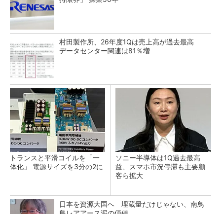
村田製作所、26年度1Qは売上高が過去最高
データセンター関連は81％増
トランスと平滑コイルを「一
ソニー半導体は1Q過去最高
体化」 電源サイズを3分の2に
益、スマホ市況停滞も主要顧
客ら拡大
日本を資源大国へ 埋蔵量だけじゃない、南鳥
島レアアース泥の価値