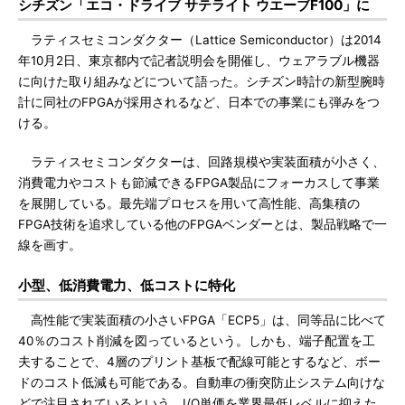
シチズン「エコ・ドライブ サテライト ウエーブF100」に
ラティスセミコンダクター（Lattice Semiconductor）は2014
年10月2日、東京都内で記者説明会を開催し、ウェアラブル機器
に向けた取り組みなどについて語った。シチズン時計の新型腕時
計に同社のFPGAが採用されるなど、日本での事業にも弾みをつ
ける。
ラティスセミコンダクターは、回路規模や実装面積が小さく、
消費電力やコストも節減できるFPGA製品にフォーカスして事業
を展開している。最先端プロセスを用いて高性能、高集積の
FPGA技術を追求している他のFPGAベンダーとは、製品戦略で一
線を画す。
小型、低消費電力、低コストに特化
高性能で実装面積の小さいFPGA「ECP5」は、同等品に比べて
40％のコスト削減を図っているという。しかも、端子配置を工
夫することで、4層のプリント基板で配線可能とするなど、ボー
ドのコスト低減も可能である。自動車の衝突防止システム向けな
どで注目されているという。I/O単価を業界最低レベルに抑えた