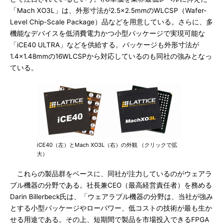
「Mach XO3L」は、外形寸法が2.5×2.5mmのWLCSP（Wafer-
Level Chip-Scale Package）品などを用意している。さらに、多
機能なデバイスを低消費電力かつ小型パッケージで実現可能な
「iCE40 ULTRA」などを供給する。パッケージも外形寸法が
1.4×1.48mmの16WLCSPから対応しているのも同社の強みとなっ
ている。
iCE40（左）とMach XO3L（右）の外観 （クリックで拡
大）
これらの製品群をベースに、同社が注力しているのがウェアラ
ブル機器の分野である。社長兼CEO（最高経営責任者）を務める
Darin Billerbeck氏は、「ウェアラブル機器の分野は、当社が強み
とする小型パッケージやローパワー、低コストの技術が最も生か
せる用途である。その上、短期間で製品を市場投入できるFPGA