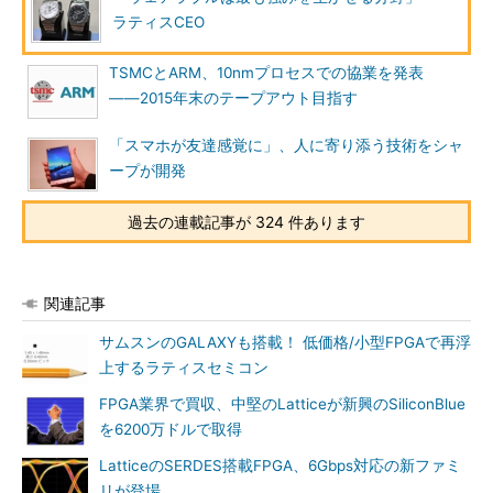
ラティスCEO
TSMCとARM、10nmプロセスでの協業を発表
――2015年末のテープアウト目指す
「スマホが友達感覚に」、人に寄り添う技術をシャ
ープが開発
過去の連載記事が 324 件あります
関連記事
サムスンのGALAXYも搭載！ 低価格/小型FPGAで再浮
上するラティスセミコン
FPGA業界で買収、中堅のLatticeが新興のSiliconBlue
を6200万ドルで取得
LatticeのSERDES搭載FPGA、6Gbps対応の新ファミ
リが登場