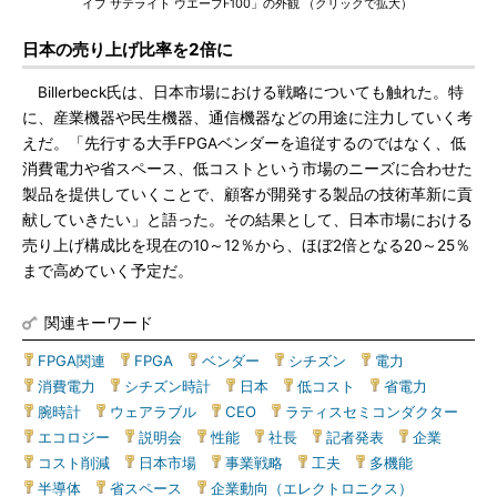
イブ サテライト ウエーブF100」の外観 （クリックで拡大）
日本の売り上げ比率を2倍に
Billerbeck氏は、日本市場における戦略についても触れた。特
に、産業機器や民生機器、通信機器などの用途に注力していく考
えだ。「先行する大手FPGAベンダーを追従するのではなく、低
消費電力や省スペース、低コストという市場のニーズに合わせた
製品を提供していくことで、顧客が開発する製品の技術革新に貢
献していきたい」と語った。その結果として、日本市場における
売り上げ構成比を現在の10～12％から、ほぼ2倍となる20～25％
まで高めていく予定だ。
関連キーワード
FPGA関連
|
FPGA
|
ベンダー
|
シチズン
|
電力
|
消費電力
|
シチズン時計
|
日本
|
低コスト
|
省電力
|
腕時計
|
ウェアラブル
|
CEO
|
ラティスセミコンダクター
|
エコロジー
|
説明会
|
性能
|
社長
|
記者発表
|
企業
|
コスト削減
|
日本市場
|
事業戦略
|
工夫
|
多機能
|
半導体
|
省スペース
|
企業動向（エレクトロニクス）
|