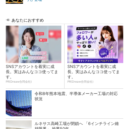
あなたにおすすめ
SNSアカウントを着実に成
SNSアカウントを着実に成
長。実はみんなココ使ってま
長。実はみんなココ使ってま
す。
す。
PR(Dreaw合同会社)
PR(Dreaw合同会社)
令和8年熊本地震、半導体メーカー工場の対応
状況
ルネサス高崎工場が閉鎖へ 「6インチライン維
持限界」 操業50年