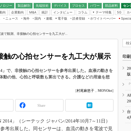
ノロジー
製品解剖
先端技術
デバイス
プロセス
パワー
部品材料
セン
動向
企業動向
統計
インタビュー
コラム
テーマ特集
カ
M&A
5G
ギー
ナログ
無線
集
ニュース
海外
国内
連載
電子版
読者登録
ホワイトペーパー
Specia
フィジカルAI
IoT・エッジコ
モリ
EXPO
Microchip情報
ストレージ通信
EE Times Japan×EDN Japan統合電
エッジAI
子版
I
SEMICON Japan
波で観測、非接触の心拍センサーを九工大が...
デバイス通信
パワーエレクトロニクス
電子ブックレット
イコン
CEATEC
のナノフォーカス
半導体後工程
GA
EdgeTech＋
業界スコープ
接触の心拍センサーを九工大が展示
読者調査（EE Times Research）
印刷
TECHNO-FRONT
のエレ・組み込みプレイバ
カーボンニュートラル
2
人とくるま展
 2014」で、非接触の心拍センサーを参考出展した。血液の動きを
版
IoT
直前エンジニアの社会人大
体動の他、心拍と呼吸数も算出できる。介護などの用途を想
電源設計（EDN Japan）
「
数字」で回してみよう
[
村尾麻悠子
，
MONOist
]
エレクトロニクス入門（EDN
A
Japan）
ード ～Behind the
2
rd
Share
年で起こったこと、次の10年
台
こと
4
 2014」（シーテック ジャパン/2014年10月7～11日）
で探るアジアの新トレンド
を参考出展した。同センサーは、血流の動きを電波で見