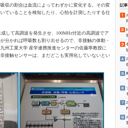
術を知る
、吸収の割合は血流によってわずかに変化する。その変
記事
エンジニア”が仕掛けた社内
動いていることを検知したり、心拍を計測したりする仕
念の180日
ションは日本を救うのか
生成して高調波を発生させ、100MHz付近の高調波でア
IoT通信
拍が分かれば呼吸数も割り出せるので、非接触の体動・
ナリスト「未来展望」
九州工業大学 産学連携推進センターの佐藤寧教授に
愛されないエンジニア」の
た非接触センサーは、まだどこも実用化していないとい
行動論