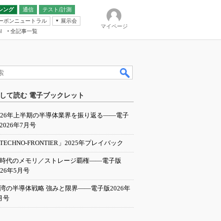
シング
通信
テスト/計測
ーボンニュートラル
展示会
マイページ
全記事一覧
l
ンピューティング
して読む 電子ブックレット
IER
026年上半期の半導体業界を振り返る――電子
2026年7月号
TECHNO-FRONTIER」2025年プレイバック
I時代のメモリ／ストレージ覇権――電子版
026年5月号
湾の半導体戦略 強みと限界――電子版2026年
月号