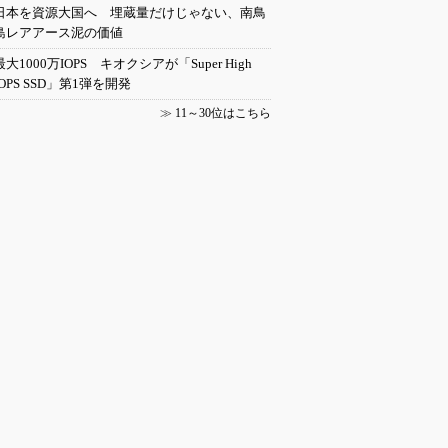
日本を資源大国へ 埋蔵量だけじゃない、南鳥
島レアアース泥の価値
最大1000万IOPS キオクシアが「Super High
IOPS SSD」第1弾を開発
≫
11～30位はこちら