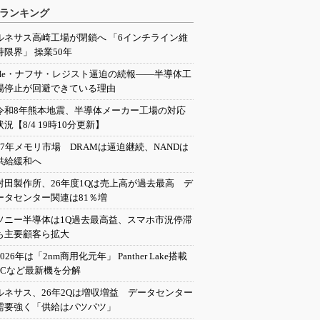
ランキング
ルネサス高崎工場が閉鎖へ 「6インチライン維
持限界」 操業50年
He・ナフサ・レジスト逼迫の続報――半導体工
場停止が回避できている理由
令和8年熊本地震、半導体メーカー工場の対応
状況【8/4 19時10分更新】
27年メモリ市場 DRAMは逼迫継続、NANDは
供給緩和へ
村田製作所、26年度1Qは売上高が過去最高 デ
ータセンター関連は81％増
ソニー半導体は1Q過去最高益、スマホ市況停滞
も主要顧客ら拡大
2026年は「2nm商用化元年」 Panther Lake搭載
PCなど最新機を分解
ルネサス、26年2Qは増収増益 データセンター
需要強く「供給はパツパツ」