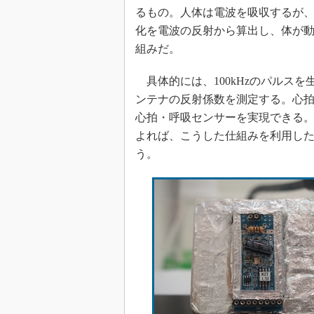
光伝送技
るもの。人体は電波を吸収するが
“異端児
化を電波の反射から算出し、体が
改革、執
組みだ。
イノベー
具体的には、100kHzのパルスを
JASA発
ンテナの反射係数を測定する。心
IHSア
心拍・呼吸センサーを実現できる。
「英語に
よれば、こうした仕組みを利用し
ための新
う。