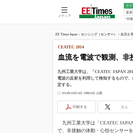
テク
業界
電池／エネル
ア
メディア
特
メ
福田昭の
LS
EE Times Japan
>
センシング（センサー）
>
血流を電
福田昭の
マ
湯之上隆
CEATEC 2014
FP
大山聡の
血流を電波で観測、非
大原雄介
ック
九州工業大学は、「CEATEC JAPAN
リタイア
電波の反射を利用して検知するもので、
学漂流記
定する。
世界を「
2014年10月14日 19時54分 公開
踊るバズワ
Buzzwo
印刷する
見る
この10
で起こる
九州工業大学は「CEATEC JAPAN
製品分解
で、非接触の体動・心拍センサー