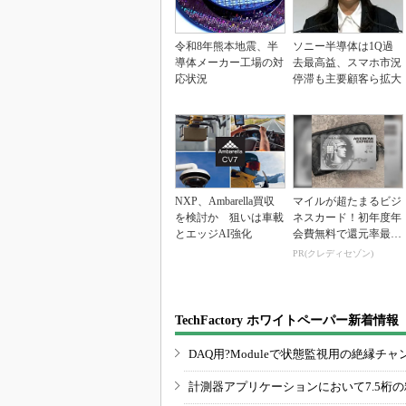
令和8年熊本地震、半
ソニー半導体は1Q過
導体メーカー工場の対
去最高益、スマホ市況
応状況
停滞も主要顧客ら拡大
NXP、Ambarella買収
マイルが超たまるビジ
を検討か 狙いは車載
ネスカード！初年度年
とエッジAI強化
会費無料で還元率最大
1.125%
PR(クレディセゾン)
TechFactory ホワイトペーパー新着情報
DAQ用?Moduleで状態監視用の絶縁
計測器アプリケーションにおいて7.5桁