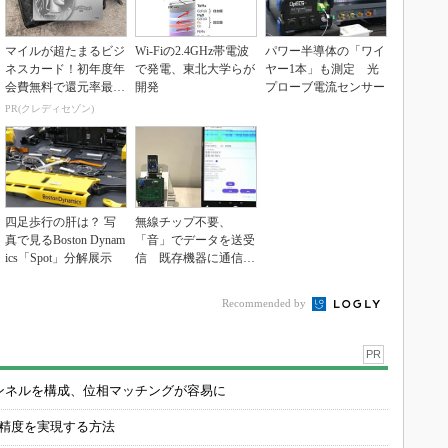
マイルが超たまるビジ
Wi-Fiの2.4GHz帯電波
パワー半導体の「ワイ
ネスカード！初年度年
で発電、東北大学らが
ヤー1本」も測定 光
会費無料で還元率最大
開発
プローブ電流センサー
1.125%
PR(クレディセゾン)
四足歩行の肝は？ 写
無線チップ不要、
真で見るBoston Dynam
「音」でデータを送受
ics「Spot」分解展示
信 既存機器に通信機
能を追加
Recommended by
PR
チャンネルを構成、位相マッチングが容易に
の精度を実現する方法