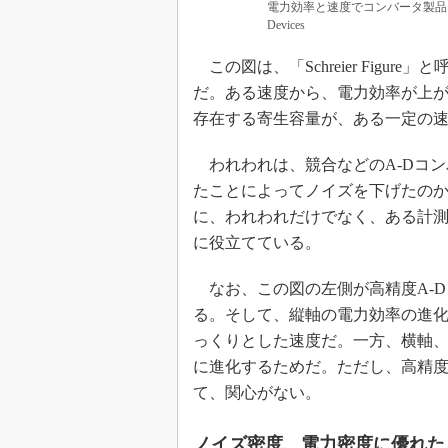
電力効率と速度でコンバータ製品を
Devices
この図は、「Schreier Figu
だ。ある速度から、電力効率が上
存在する寄生容量が、ある一定の
われわれは、競合などのA-Dコン
たことによってノイズを下げたの
に、われわれだけでなく、ある計
に役立てている。
なお、この図の左側が高精度A-D
る。そして、縦軸の電力効率の進化
っくりとした速度だ。一方、横軸
に進化するためだ。ただし、高精度
て、関心がない。
ノイズ密度、電力密度に優れた