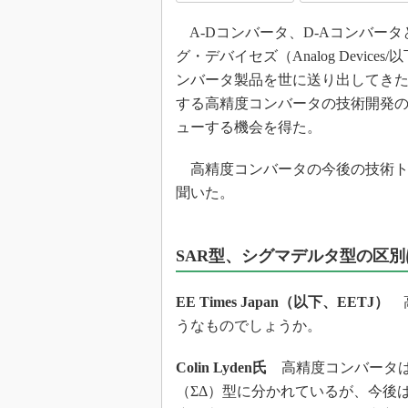
光伝送技
A-Dコンバータ、D-Aコンバー
“異端児
改革、執
グ・デバイセズ（Analog Devi
イノベー
ンバータ製品を世に送り出してき
する高精度コンバータの技術開発の先頭
JASA発
ューする機会を得た。
IHSア
「英語に
高精度コンバータの今後の技術トレ
ための新
聞いた。
SAR型、シグマデルタ型の区
EE Times Japan（以下、EETJ）
高
うなものでしょうか。
Colin Lyden氏
高精度コンバータは
（ΣΔ）型に分かれているが、今後