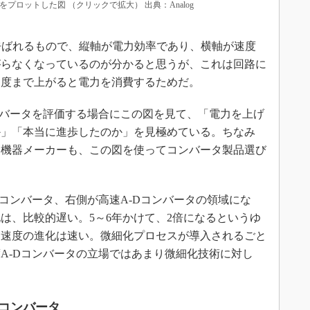
プロットした図 （クリックで拡大） 出典：Analog
re」と呼ばれるもので、縦軸が電力効率であり、横軸が速度
がらなくなっているのが分かると思うが、これは回路に
速度まで上がると電力を消費するためだ。
バータを評価する場合にこの図を見て、「電力を上げ
か」「本当に進歩したのか」を見極めている。ちなみ
測機器メーカーも、この図を使ってコンバータ製品選び
コンバータ、右側が高速A-Dコンバータの領域にな
は、比較的遅い。5～6年かけて、2倍になるというゆ
、速度の進化は速い。微細化プロセスが導入されるごと
A-Dコンバータの立場ではあまり微細化技術に対し
コンバータ