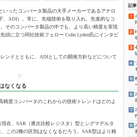
術を知る
記事
タといったコンバータ製品の大手メーカーであるアナロ
エンジニア”が仕掛けた社内
念の180日
ces/以下、ADI）。常に、先端技術を取り入れ、先進的なコ
ションは日本を救うのか
た。そのコンバータ製品の中でも、より高い精度を実現
に立つ同社技術フェロー Colin Lyden氏にインタビ
IoT通信
ナリスト「未来展望」
愛されないエンジニア」の
ンドとともに、ADIとしての開発方針などについて
行動論
別はなくなる
精度コンバータのこれからの技術トレンドはどのよ
現在、SAR（逐次比較レジスタ）型とシグマデルタ
は、この2種の区別はなくなるだろう。SAR型はより精