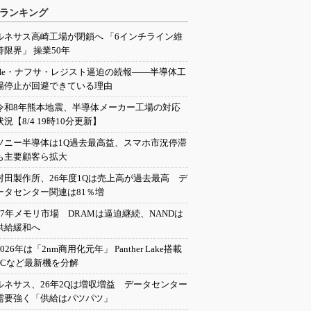
ランキング
ルネサス高崎工場が閉鎖へ 「6インチライン維
持限界」 操業50年
He・ナフサ・レジスト逼迫の続報――半導体工
場停止が回避できている理由
令和8年熊本地震、半導体メーカー工場の対応
状況【8/4 19時10分更新】
ソニー半導体は1Q過去最高益、スマホ市況停滞
も主要顧客ら拡大
村田製作所、26年度1Qは売上高が過去最高 デ
ータセンター関連は81％増
27年メモリ市場 DRAMは逼迫継続、NANDは
供給緩和へ
2026年は「2nm商用化元年」 Panther Lake搭載
PCなど最新機を分解
ルネサス、26年2Qは増収増益 データセンター
需要強く「供給はパツパツ」