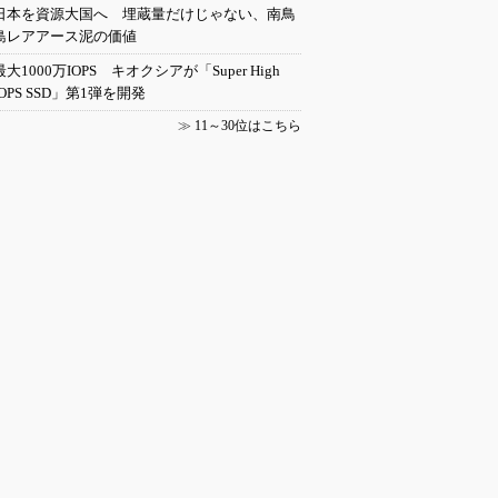
日本を資源大国へ 埋蔵量だけじゃない、南鳥
島レアアース泥の価値
最大1000万IOPS キオクシアが「Super High
IOPS SSD」第1弾を開発
≫
11～30位はこちら