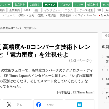
ノロジー
製品解剖
先端技術
デバイス
プロセス
パワー
部品材料
セン
動向
企業動向
統計
インタビュー
コラム
テーマ特集
カ
M&A
5G
ギー
ナログ
無線
集
ニュース
海外
国内
連載
電子版
読者登録
ホワイトペーパー
Specia
フィジカルAI
IoT・エッジコ
モリ
EXPO
Microchip情報
ストレージ通信
EE Times Japan×EDN Japan統合電
エッジAI
子版
I
SEMICON Japan
高精度A-Dコンバータ技術トレ...
デバイス通信
パワーエレクトロニクス
電子ブックレット
イコン
CEATEC
のナノフォーカス
半導体後工程
GA
EdgeTech＋
業界スコープ
く高精度A-Dコンバータ技術トレン
読者調査（EE Times Research）
印刷
TECHNO-FRONT
のエレ・組み込みプレイバ
と「電力密度」を注視せよ
カーボンニュートラル
2
人とくるま展
（1/2 ページ）
版
IoT
直前エンジニアの社会人大
電源設計（EDN Japan）
ices）の技術フェローで、高精度コンバータのテクノロジー・ディ
「
数字」で回してみよう
し、EE Times Japanのインタビューに応じた。「いずれ高精度
エレクトロニクス入門（EDN
A
Japan）
型の区別はなくなり、そしてスマート化していくだろう」な
ード ～Behind the
2
rd
ってもらった。
年で起こったこと、次の10年
[
竹本達哉
，
EE Times Japan
]
台
こと
4
で探るアジアの新トレンド
見る
Share