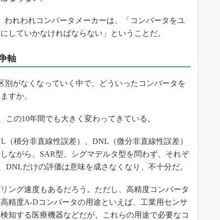
、われわれコンバータメーカーは、「コンバータをユ
在にしていかなければならない」ということだ。
争軸
区別がなくなっていく中で、どういったコンバータを
りますか。
この10年間でも大きく変わってきている。
L（積分非直線性誤差）、DNL（微分非直線性誤差）
しながら、SAR型、シグマデルタ型を問わず、それぞ
L、DNLだけの評価は意味を成さなくなり、不十分だ。
リング速度もあるだろう。ただし、高精度コンバータ
高精度A-Dコンバータの用途といえば、工業用センサ
を検知する医療機器などだが、これらの用途で必要なコ