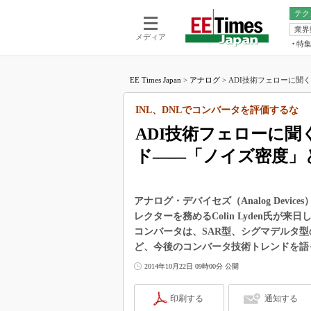
テク
業界
電池／エネル
ア
メディア
特
メ
福田昭の
LS
EE Times Japan
>
アナログ
>
ADI技術フェローに聞く
福田昭の
マ
湯之上隆
INL、DNLでコンバータを評価するな
FP
大山聡の
ADI技術フェローに聞
大原雄介
ド――「ノイズ密度」
ック
リタイア
学漂流記
アナログ・デバイセズ（Analog Dev
世界を「
レクターを務めるColin Lyden氏が来日
コンバータは、SAR型、シグマデルタ
踊るバズワ
Buzzwo
ど、今後のコンバータ技術トレンドを語
この10
2014年10月22日 09時00分 公開
で起こる
製品分解
印刷する
通知する