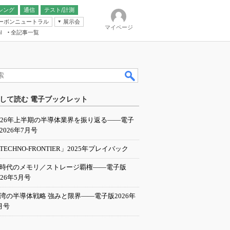
シング
通信
テスト/計測
ーボンニュートラル
展示会
マイページ
全記事一覧
l
ンピューティング
して読む 電子ブックレット
IER
026年上半期の半導体業界を振り返る――電子
2026年7月号
TECHNO-FRONTIER」2025年プレイバック
I時代のメモリ／ストレージ覇権――電子版
026年5月号
湾の半導体戦略 強みと限界――電子版2026年
月号