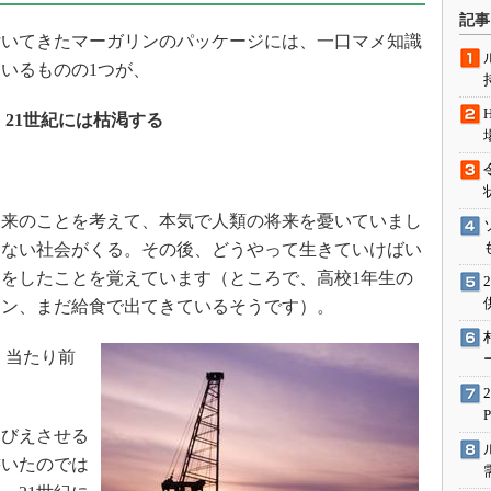
術を知る
記事
いてきたマーガリンのパッケージには、一口マメ知識
エンジニア”が仕掛けた社内
念の180日
いるものの1つが、
ションは日本を救うのか
21世紀には枯渇する
IoT通信
ナリスト「未来展望」
愛されないエンジニア」の
行動論
来のことを考えて、本気で人類の将来を憂いていまし
もない社会がくる。その後、どうやって生きていけばい
をしたことを覚えています（ところで、高校1年生の
リン、まだ給食で出てきているそうです）。
、当たり前
びえさせる
書いたのでは