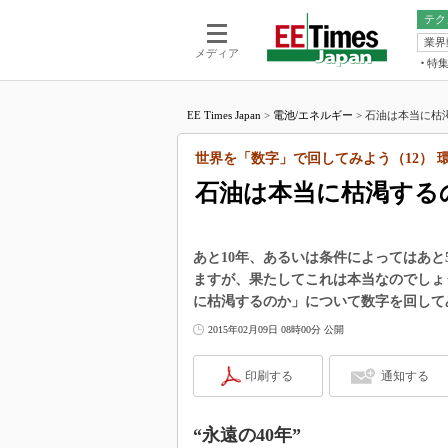
テク
業界
電池／エネル
ア
メディア
特
メ
福田昭の
LS
EE Times Japan
>
電池/エネルギー
>
石油は本当に枯渇
福田昭の
マ
湯之上隆
世界を「数字」で回してみよう（12） 
FP
大山聡の
石油は本当に枯渇する
大原雄介
ック
リタイア
あと10年、あるいは条件によってはあ
学漂流記
ますが、果たしてこれは本当なのでしょ
に枯渇するのか」について数字を回して
世界を「
2015年02月09日 08時00分 公開
踊るバズワ
Buzzwo
印刷する
通知する
この10
で起こる
製品分解
“永遠の40年”