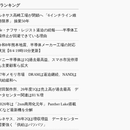
ランキング
ルネサス高崎工場が閉鎖へ 「6インチライン維
持限界」 操業50年
He・ナフサ・レジスト逼迫の続報――半導体工
場停止が回避できている理由
令和8年熊本地震、半導体メーカー工場の対応
状況【8/4 19時10分更新】
ソニー半導体は1Q過去最高益、スマホ市況停滞
も主要顧客ら拡大
27年メモリ市場 DRAMは逼迫継続、NANDは
供給緩和へ
村田製作所、26年度1Qは売上高が過去最高 デ
ータセンター関連は81％増
2026年は「2nm商用化元年」 Panther Lake搭載
PCなど最新機を分解
ルネサス、26年2Qは増収増益 データセンター
需要強く「供給はパツパツ」