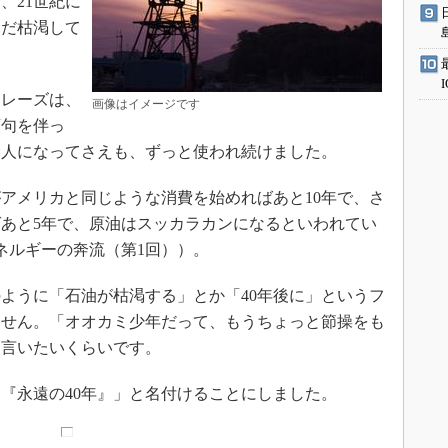
、21世紀に
まだ枯渇して
レーズは、
画像はイメージです
頭句を伴っ
会人になってさえも、ずっと使われ続けました。
アメリカと同じような消費を始めればあと10年で、さ
ばあと5年で、原油はスッカラカンになるといわれてい
ネルギーの奔流（第1回））。
ように「石油が枯渇する」とか「40年後に」というフ
ません。「オオカミ少年だって、もうちょっと節操をも
を言いたいくらいです。
『永遠の40年』」と名付けることにしました。