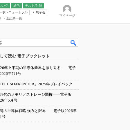
シング
通信
テスト/計測
ーボンニュートラル
展示会
マイページ
全記事一覧
l
ンピューティング
して読む 電子ブックレット
IER
026年上半期の半導体業界を振り返る――電子
2026年7月号
TECHNO-FRONTIER」2025年プレイバック
I時代のメモリ／ストレージ覇権――電子版
026年5月号
湾の半導体戦略 強みと限界――電子版2026年
月号