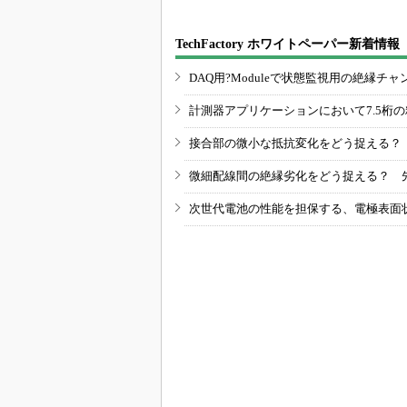
TechFactory ホワイトペーパー新着情報
DAQ用?Moduleで状態監視用の絶縁
計測器アプリケーションにおいて7.5桁
接合部の微小な抵抗変化をどう捉える？
微細配線間の絶縁劣化をどう捉える？ 
次世代電池の性能を担保する、電極表面