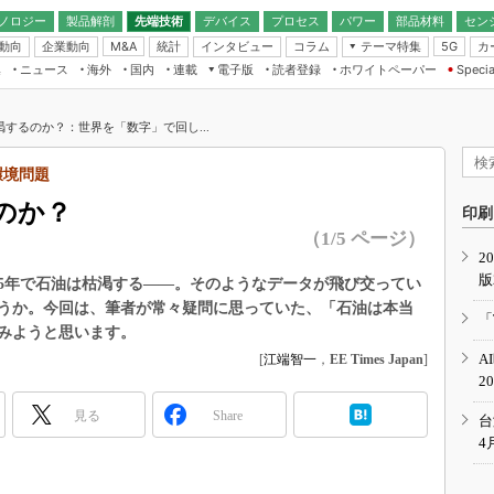
ノロジー
製品解剖
先端技術
デバイス
プロセス
パワー
部品材料
セン
動向
企業動向
統計
インタビュー
コラム
テーマ特集
カ
M&A
5G
ギー
ナログ
無線
集
ニュース
海外
国内
連載
電子版
読者登録
ホワイトペーパー
Specia
フィジカルAI
IoT・エッジコ
モリ
EXPO
Microchip情報
ストレージ通信
EE Times Japan×EDN Japan統合電
エッジAI
子版
I
SEMICON Japan
するのか？：世界を「数字」で回し...
デバイス通信
パワーエレクトロニクス
電子ブックレット
イコン
CEATEC
のナノフォーカス
環境問題
半導体後工程
GA
EdgeTech＋
業界スコープ
のか？
読者調査（EE Times Research）
印刷
TECHNO-FRONT
のエレ・組み込みプレイバ
（1/5 ページ）
カーボンニュートラル
2
人とくるま展
版
IoT
直前エンジニアの社会人大
と5年で石油は枯渇する――。そのようなデータが飛び交ってい
うか。今回は、筆者が常々疑問に思っていた、「石油は本当
電源設計（EDN Japan）
「
みようと思います。
数字」で回してみよう
エレクトロニクス入門（EDN
A
[
江端智一
，
EE Times Japan
]
Japan）
ード ～Behind the
2
rd
見る
Share
年で起こったこと、次の10年
台
こと
4
で探るアジアの新トレンド