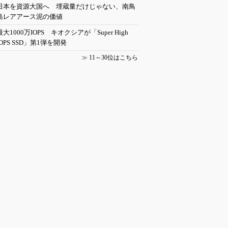
日本を資源大国へ 埋蔵量だけじゃない、南鳥
島レアアース泥の価値
最大1000万IOPS キオクシアが「Super High
IOPS SSD」第1弾を開発
≫
11～30位はこちら