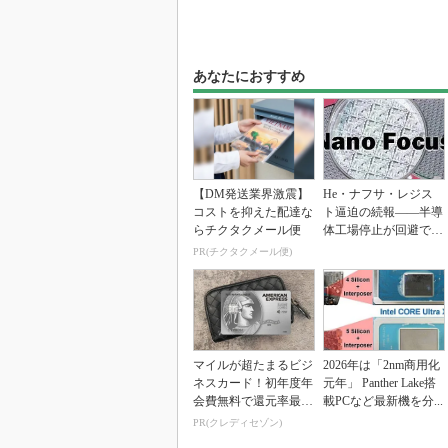
あなたにおすすめ
【DM発送業界激震】
He・ナフサ・レジス
コストを抑えた配達な
ト逼迫の続報――半導
らチクタクメール便
体工場停止が回避でき
ている理由
PR(チクタクメール便)
マイルが超たまるビジ
2026年は「2nm商用化
ネスカード！初年度年
元年」 Panther Lake搭
会費無料で還元率最大
載PCなど最新機を分...
1.125%
PR(クレディセゾン)