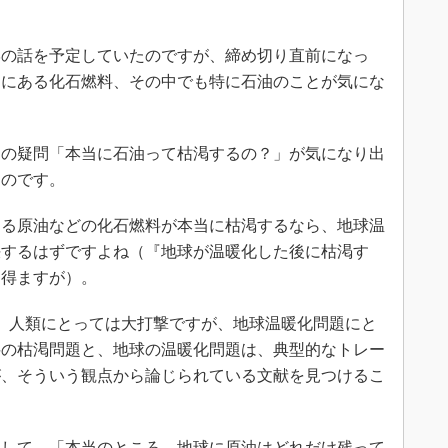
の話を予定していたのですが、締め切り直前になっ
こにある化石燃料、その中でも特に石油のことが気にな
の疑問「本当に石油って枯渇するの？」が気になり出
たのです。
る原油などの化石燃料が本当に枯渇するなら、地球温
決するはずですよね（『地球が温暖化した後に枯渇す
り得ますが）。
、人類にとっては大打撃ですが、地球温暖化問題にと
料の枯渇問題と、地球の温暖化問題は、典型的なトレー
が、そういう観点から論じられている文献を見つけるこ
して、「本当のところ、地球に原油はどれだけ残って