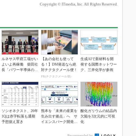
Copyright © ITmedia, Inc. All Rights Reserved.
ルネサス甲府工場がい
【あの会社も使って
生成AIで新材料を開
よいよ再稼働 柴田社
る！】DM発送なら絶
発する国際ネットワー
長「パワー半導体の戦
対チクタクメール便！
ク、三井化学が参画
略的拠点に」
PR(チクタクメール便)
ソシオネクスト、26年
熊本を「未来の産業を
酸化ガリウムの結晶内
1Qは赤字転落も通期
生み出す拠点」へ サ
欠陥を3次元的に可視
予想据え置き
イエンスパーク開発進
化
む
Recommended by