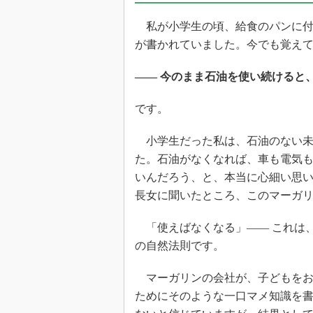
光伝送技
私が小学生の頃、給食のパンに付
“異端児
改革、執
が書かれていました。今でも覚えて
イノベー
―― 今のまま石油を使い続けると、
JASA発
IHSア
です。
「英語に
ための新
小学生だった私は、石油のない未
た。石油がなくなれば、車も電気
いんだろう、と、本当に心細い思い
長女に聞いたところ、このマーガ
「使えばなくなる」―― これは
の自然法則です。
マーガリンの会社が、子どもをお
ためにそのような一口マメ知識を