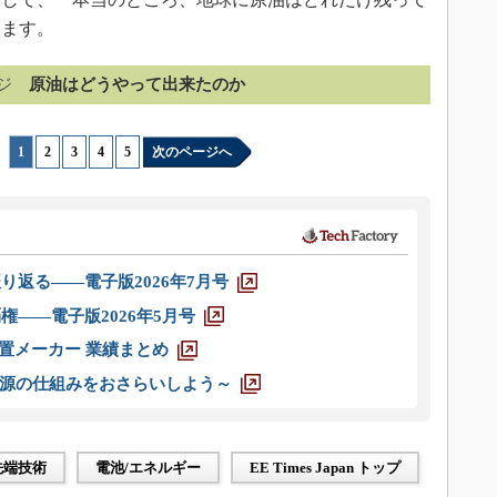
います。
ジ
原油はどうやって出来たのか
1
|
2
|
3
|
4
|
5
次のページへ
り返る――電子版2026年7月号
権――電子版2026年5月号
装置メーカー 業績まとめ
源の仕組みをおさらいしよう～
先端技術
電池/エネルギー
EE Times Japan トップ