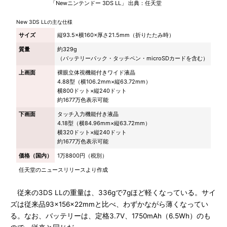
「Newニンテンドー 3DS LL」 出典：任天堂
New 3DS LLの主な仕様
サイズ
縦93.5×横160×厚さ21.5mm（折りたたみ時）
質量
約329g
（バッテリーパック・タッチペン・microSDカードを含む）
上画面
裸眼立体視機能付きワイド液晶
4.88型（横106.2mm×縦63.72mm）
横800ドット×縦240ドット
約1677万色表示可能
下画面
タッチ入力機能付き液晶
4.18型（横84.96mm×縦63.72mm）
横320ドット×縦240ドット
約1677万色表示可能
価格（国内）
1万8800円（税別）
任天堂のニュースリリースより作成
従来の3DS LLの重量は、336gで7gほど軽くなっている。サイ
ズは従来品93×156×22mmと比べ、わずかながら薄くなってい
る。なお、バッテリーは、定格3.7V、1750mAh（6.5Wh）のも