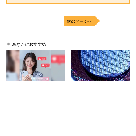
次のページへ
あなたにおすすめ
SNSアカウントを着実に成
令和8年熊本地震、半導体メー
長。実はみんなココ使ってま
カー工場の対応状況
す。
PR(Dreaw合同会社)
SNSアカウントを着実に成長。実はみんなココ
使ってます。
PR(Dreaw合同会社)