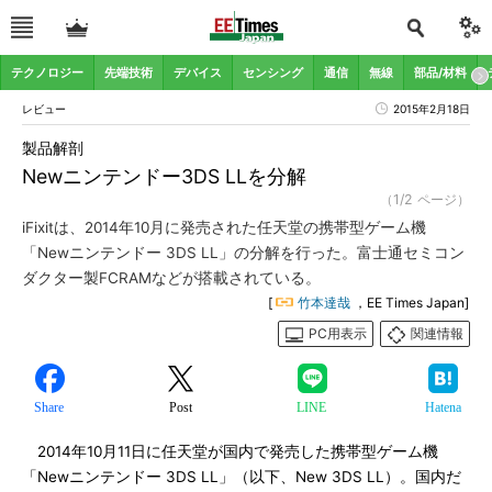
テクノロジー
先端技術
デバイス
センシング
通信
無線
部品/材料
レビュー
2015年2月18日
製品解剖
Newニンテンドー3DS LLを分解
（1/2 ページ）
iFixitは、2014年10月に発売された任天堂の携帯型ゲーム機
「Newニンテンドー 3DS LL」の分解を行った。富士通セミコン
ダクター製FCRAMなどが搭載されている。
[
竹本達哉
，EE Times Japan]
PC用表示
関連情報
Share
Post
LINE
Hatena
2014年10月11日に任天堂が国内で発売した携帯型ゲーム機
「Newニンテンドー 3DS LL」（以下、New 3DS LL）。国内だ