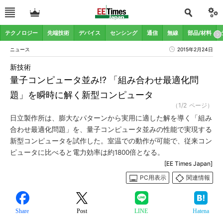
テクノロジー
先端技術
デバイス
センシング
通信
無線
部品/材料
ニュース
2015年2月24日
新技術
量子コンピュータ並み!? 「組み合わせ最適化問
題」を瞬時に解く新型コンピュータ
（1/2 ページ）
日立製作所は、膨大なパターンから実用に適した解を導く「組み
合わせ最適化問題」を、量子コンピュータ並みの性能で実現する
新型コンピュータを試作した。室温での動作が可能で、従来コン
ピュータに比べると電力効率は約1800倍となる。
[EE Times Japan]
PC用表示
関連情報
Share
Post
LINE
Hatena