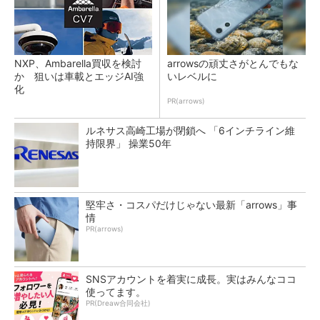
NXP、Ambarella買収を検討
arrowsの頑丈さがとんでもな
か 狙いは車載とエッジAI強
いレベルに
化
PR(arrows)
ルネサス高崎工場が閉鎖へ 「6インチライン維
持限界」 操業50年
堅牢さ・コスパだけじゃない最新「arrows」事
情
PR(arrows)
SNSアカウントを着実に成長。実はみんなココ
使ってます。
PR(Dreaw合同会社)