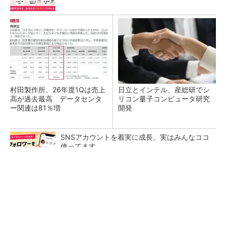
村田製作所、26年度1Qは売上
日立とインテル、産総研でシ
高が過去最高 データセンタ
リコン量子コンピュータ研究
ー関連は81％増
開発
SNSアカウントを着実に成長。実はみんなココ
使ってます。
PR(Dreaw合同会社)
TSMCが日本に期待するもの グローバル戦略
での役割を日本法人社長に聞く