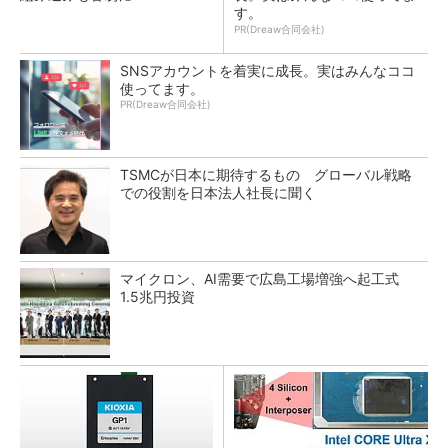
す。
PR(Dreaw合同会社)
SNSアカウントを着実に成長。実はみんなココ
使ってます。
PR(Dreaw合同会社)
TSMCが日本に期待するもの グローバル戦略
での役割を日本法人社長に聞く
マイクロン、AI需要で広島工場増強へ起工式
1.5兆円投資