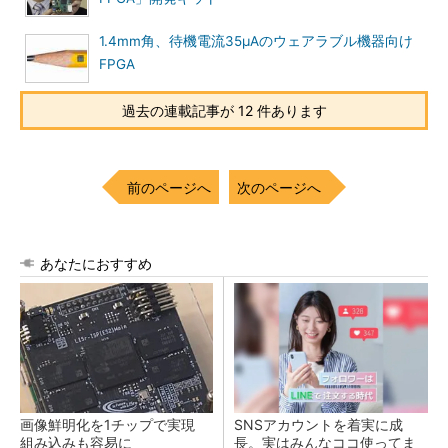
1.4mm角、待機電流35μAのウェアラブル機器向け
FPGA
過去の連載記事が 12 件あります
前のページへ
次のページへ
あなたにおすすめ
画像鮮明化を1チップで実現
SNSアカウントを着実に成
組み込みも容易に
長。実はみんなココ使ってま