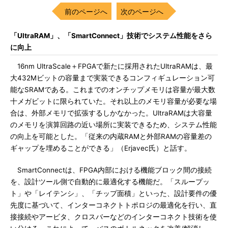
前のページへ
次のページへ
「UltraRAM」、「SmartConnect」技術でシステム性能をさら
に向上
16nm UltraScale＋FPGAで新たに採用されたUltraRAMは、最
大432Mビットの容量まで実装できるコンフィギュレーション可
能なSRAMである。これまでのオンチップメモリは容量が最大数
十メガビットに限られていた。それ以上のメモリ容量が必要な場
合は、外部メモリで拡張するしかなかった。UltraRAMは大容量
のメモリを演算回路の近い場所に実装できるため、システム性能
の向上を可能とした。「従来の内蔵RAMと外部RAMの容量差の
ギャップを埋めることができる」（Erjavec氏）と話す。
SmartConnectは、FPGA内部における機能ブロック間の接続
を、設計ツール側で自動的に最適化する機能だ。「スループッ
ト」や「レイテンシ」、「チップ面積」といった、設計要件の優
先度に基づいて、インターコネクトトポロジの最適化を行い、直
接接続やアービタ、クロスバーなどのインターコネクト技術を使