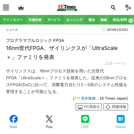
テクノロジー
先端技術
デバイス
センシング
通信
無線
部品/材料
ニュース
2015年2月25日
プログラマブルロジック FPGA
16nm世代FPGA、ザイリンクスが「UltraScale
＋」ファミリを発表
（2/3 ページ）
ザイリンクスは、16nmプロセス技術を用いた次世代
FPGA「UltraScale＋」ファミリを発表した。従来の28nmプロセ
スFPGA/SoCに比べて、消費電力当たり2～5倍のシステム性能を
実現することが可能となる。
[
馬本隆綱
，EE Times Japan]
PC用表示
関連情報
Share
Post
LINE
Hatena