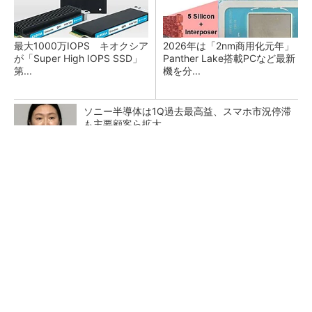
最大1000万IOPS キオクシア
2026年は「2nm商用化元年」
が「Super High IOPS SSD」
Panther Lake搭載PCなど最新
第...
機を分...
ソニー半導体は1Q過去最高益、スマホ市況停滞
も主要顧客ら拡大
NXP、Ambarella買収を検討か 狙いは車載と
エッジAI強化
27年メモリ市場 DRAMは逼迫継続、NANDは
供給緩和へ