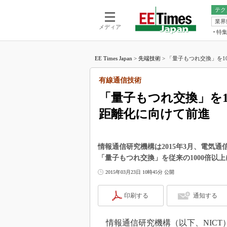
テク
業界
電池／エネル
ア
メディア
特
メ
福田昭の
LS
EE Times Japan
>
先端技術
>
「量子もつれ交換」を10
福田昭の
マ
湯之上隆
有線通信技術
FP
大山聡の
「量子もつれ交換」を1
大原雄介
距離化に向けて前進
ック
リタイア
学漂流記
情報通信研究機構は2015年3月、電気
世界を「
「量子もつれ交換」を従来の1000倍以
踊るバズワ
2015年03月23日 10時45分 公開
Buzzwo
この10
印刷する
通知する
で起こる
製品分解
情報通信研究機構（以下、NICT）