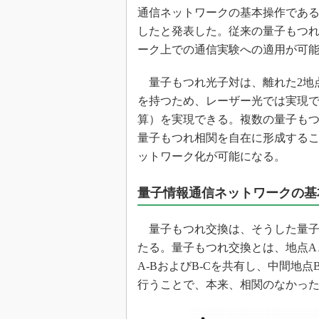
光伝送技
通信ネットワークの基本操作である
“異端児
したと発表した。従来の量子もつ
改革、執
ーク上での通信実験への適用が可
イノベー
量子もつれ光子対は、離れた2地
JASA発
を持つため、レーザー光では実現
IHSア
算）を実現できる。複数の量子も
「英語に
量子もつれ相関を自在に形成する
ための新
ットワーク化が可能になる。
量子情報通信ネットワークの基
量子もつれ交換は、そうした量子
たる。量子もつれ交換とは、地点A
A-BおよびB-Cを共有し、中間地
行うことで、本来、相関のなかった