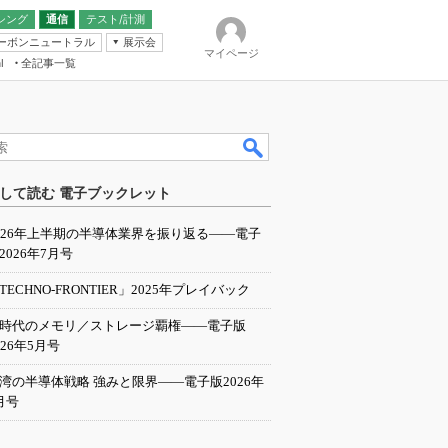
シング
通信
テスト/計測
ーボンニュートラル
展示会
マイページ
全記事一覧
l
ンピューティング
して読む 電子ブックレット
IER
026年上半期の半導体業界を振り返る――電子
2026年7月号
TECHNO-FRONTIER」2025年プレイバック
I時代のメモリ／ストレージ覇権――電子版
026年5月号
湾の半導体戦略 強みと限界――電子版2026年
月号