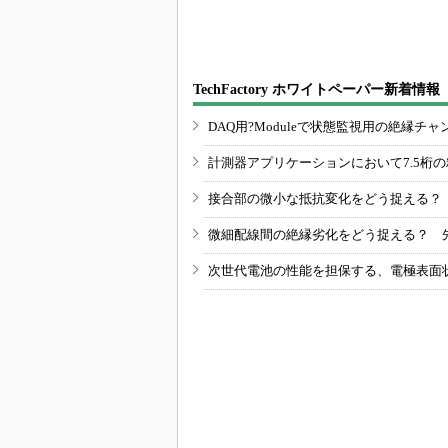
TechFactory ホワイトペーパー新着情報
DAQ用?Moduleで状態監視用の絶縁
計測器アプリケーションにおいて7.5桁
接合部の微小な抵抗変化をどう捉える？
微細配線間の絶縁劣化をどう捉える？ 
次世代電池の性能を担保する、電極表面