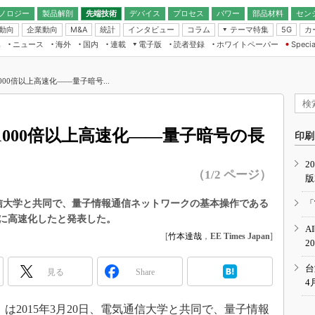
ノロジー
製品解剖
先端技術
デバイス
プロセス
パワー
部品材料
セン
動向
企業動向
統計
インタビュー
コラム
テーマ特集
カ
M&A
5G
ギー
ナログ
無線
集
ニュース
海外
国内
連載
電子版
読者登録
ホワイトペーパー
Specia
フィジカルAI
IoT・エッジコ
モリ
EXPO
Microchip情報
ストレージ通信
EE Times Japan×EDN Japan統合電
エッジAI
子版
I
SEMICON Japan
00倍以上高速化――量子暗号...
デバイス通信
パワーエレクトロニクス
電子ブックレット
イコン
CEATEC
のナノフォーカス
半導体後工程
GA
EdgeTech＋
業界スコープ
000倍以上高速化――量子暗号の長
読者調査（EE Times Research）
印刷
TECHNO-FRONT
のエレ・組み込みプレイバ
カーボンニュートラル
2
人とくるま展
（1/2 ページ）
版
IoT
直前エンジニアの社会人大
電源設計（EDN Japan）
通信大学と共同で、量子情報通信ネットワークの基本操作である
「
数字」で回してみよう
上に高速化したと発表した。
エレクトロニクス入門（EDN
A
Japan）
ード ～Behind the
[
竹本達哉
，
EE Times Japan
]
2
rd
年で起こったこと、次の10年
台
見る
Share
こと
4
で探るアジアの新トレンド
は2015年3月20日、電気通信大学と共同で、量子情報