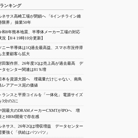
ランキング
ルネサス高崎工場が閉鎖へ 「6インチライン維
持限界」 操業50年
令和8年熊本地震、半導体メーカー工場の対応
状況【8/4 19時10分更新】
ソニー半導体は1Q過去最高益、スマホ市況停滞
も主要顧客ら拡大
村田製作所、26年度1Qは売上高が過去最高 デ
ータセンター関連は81％増
日本を資源大国へ 埋蔵量だけじゃない、南鳥
島レアアース泥の価値
トランスと平滑コイルを「一体化」 電源サイズ
を3分の2に
中国最大のDRAMメーカーCXMTがIPOへ 増
産とHBM開発で存在感
ルネサス、26年2Qは増収増益 データセンター
需要強く「供給はパツパツ」