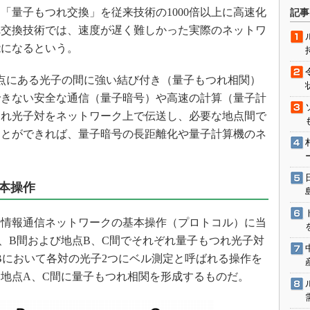
術を知る
「量子もつれ交換」を従来技術の1000倍以上に高速化
記事
エンジニア”が仕掛けた社内
れ交換技術では、速度が遅く難しかった実際のネットワ
念の180日
能になるという。
ションは日本を救うのか
点にある光子の間に強い結び付き（量子もつれ相関）
IoT通信
できない安全な通信（量子暗号）や高速の計算（量子計
ナリスト「未来展望」
つれ光子対をネットワーク上で伝送し、必要な地点間で
愛されないエンジニア」の
ことができれば、量子暗号の長距離化や量子計算機のネ
行動論
本操作
情報通信ネットワークの基本操作（プロトコル）に当
、B間および地点B、C間でそれぞれ量子もつれ光子対
点Bにおいて各対の光子2つにベル測定と呼ばれる操作を
地点A、C間に量子もつれ相関を形成するものだ。