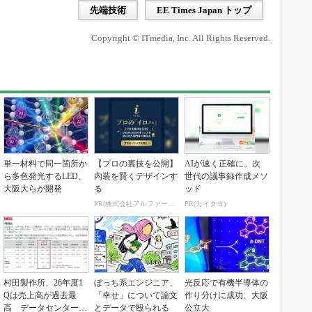
先端技術
EE Times Japan トップ
Copyright © ITmedia, Inc. All Rights Reserved.
単一材料で同一箇所か
【プロの裏技を公開】
AIが速く正確に。次
ら多色発光するLED、
内装を賢くデザインす
世代の議事録作成メソ
大阪大らが開発
る
ッド
PR(株式会社アルファーテクノ)
PR(カイタヨ)
村田製作所、26年度1
ぼっち系エンジニア、
光反応で有機半導体の
Qは売上高が過去最
「幸せ」について論文
作り分けに成功、大阪
高 データセンター関
とデータで殴られる
公立大