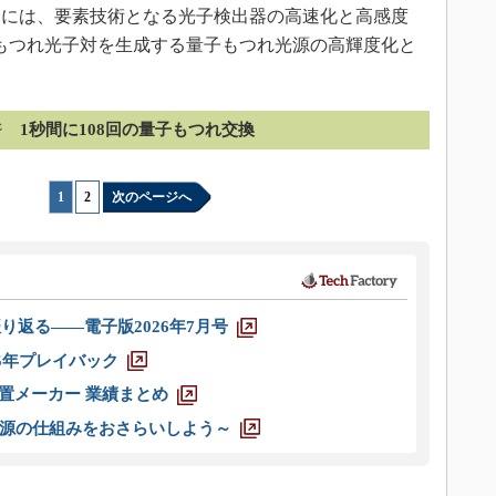
には、要素技術となる光子検出器の高速化と高感度
量子もつれ光子対を生成する量子もつれ光源の高輝度化と
ジ
1秒間に108回の量子もつれ交換
1
|
2
次のページへ
り返る――電子版2026年7月号
025年プレイバック
装置メーカー 業績まとめ
源の仕組みをおさらいしよう～