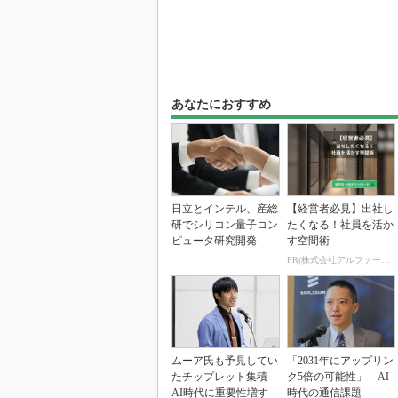
あなたにおすすめ
日立とインテル、産総
【経営者必見】出社し
研でシリコン量子コン
たくなる！社員を活か
ピュータ研究開発
す空間術
PR(株式会社アルファーテクノ)
ムーア氏も予見してい
「2031年にアップリン
たチップレット集積
ク5倍の可能性」 AI
AI時代に重要性増す
時代の通信課題