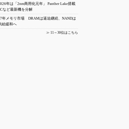
2026年は「2nm商用化元年」 Panther Lake搭載
PCなど最新機を分解
27年メモリ市場 DRAMは逼迫継続、NANDは
供給緩和へ
≫
11～30位はこちら