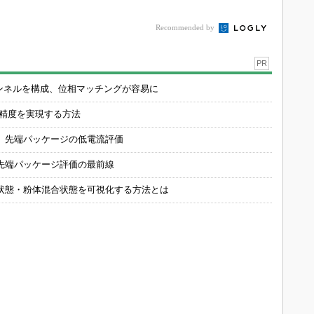
連は81％増
Recommended by
PR
チャンネルを構成、位相マッチングが容易に
の精度を実現する方法
 先端パッケージの低電流評価
先端パッケージ評価の最前線
状態・粉体混合状態を可視化する方法とは