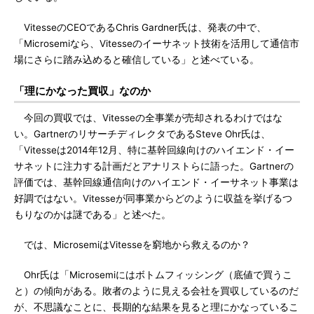
VitesseのCEOであるChris Gardner氏は、発表の中で、
「Microsemiなら、Vitesseのイーサネット技術を活用して通信市
場にさらに踏み込めると確信している」と述べている。
「理にかなった買収」なのか
今回の買収では、Vitesseの全事業が売却されるわけではな
い。GartnerのリサーチディレクタであるSteve Ohr氏は、
「Vitesseは2014年12月、特に基幹回線向けのハイエンド・イー
サネットに注力する計画だとアナリストらに語った。Gartnerの
評価では、基幹回線通信向けのハイエンド・イーサネット事業は
好調ではない。Vitesseが同事業からどのように収益を挙げるつ
もりなのかは謎である」と述べた。
では、MicrosemiはVitesseを窮地から救えるのか？
Ohr氏は「Microsemiにはボトムフィッシング（底値で買うこ
と）の傾向がある。敗者のように見える会社を買収しているのだ
が、不思議なことに、長期的な結果を見ると理にかなっているこ