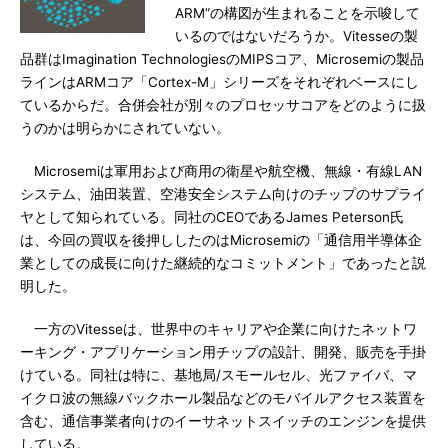
ARM”の構図が生まれることを示唆して
いるのではないだろうか。Vitesseの製
品群はImagination TechnologiesのMIPSコア、Microsemiの製品
ラインはARMコア「Cortex-M」シリーズをそれぞれベースにし
ているからだ。合併会社が別々のプロセッサコアをどのように扱
うのかは明らかにされていない。
Microsemiは軍用および商用の衛星や航空機、無線・有線LAN
システム、油田装置、空港安全システム向けのチップのサプライ
ヤとして知られている。同社のCEOであるJames Peterson氏
は、今回の買収を後押ししたのはMicrosemiの「通信用半導体企
業としての成長に向けた継続的なコミットメント」であったと説
明した。
一方のVitesseは、世界中のキャリアや企業に向けたネットワ
ーキング・アプリケーション用チップの設計、開発、販売を手掛
けている。同社は特に、基地局/スモールセル、光ファイバ、マ
イクロ波の無線バックホール製品などのモバイルアクセス装置を
含む、通信事業者向けのイーサネットスイッチのエンジンを提供
している。