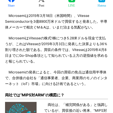
Share
Post
LINE
Hatena
Microsemiは2015年3月18日（米国時間）、Vitesse
Semiconductorを3億8900万米ドルで買収すると発表した。半導
体メーカーで相次ぐM＆Aは、いまだ治まる気配がない。
MicrosemiはVitesseの株式1株につき5.28米ドルを現金で支払
うが、これはVitesseが2015年3月3日に発表した決算よりも36％
割り増された額である。買収の条件では、Vitesseは2015年4月8
日までにGo-Shop条項として知られている上方の逆指値を求める
と報じられている。
Microsemiの発表によると、今回の買収の焦点は通信用半導体
で、合併後の会社を「通信事業者、企業、商業用のモノのインタ
ーネット（IoT）市場」に向ける計画であるという。
両社では“MIPS対ARM”の構図に？
両社は、「補完関係がある」と強調し
ているが、買収後の近い将来、“MIPS対