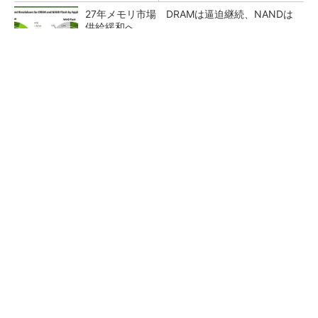
27年メモリ市場 DRAMは逼迫継続、NANDは
供給緩和へ
マイクロン、AI需要で広島工場増強へ起工式
1.5兆円投資
ルネサス、26年2Qは増収増益 データセンタ
ー需要強く「供給はパツパツ」