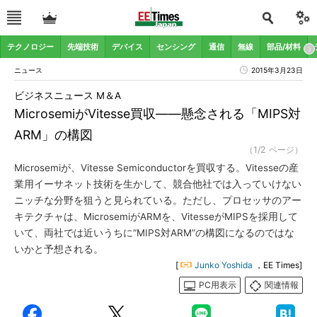
テクノロジー
先端技術
デバイス
センシング
通信
無線
部品/材料
ニュース
2015年3月23日
ビジネスニュース M＆A
MicrosemiがVitesse買収――懸念される「MIPS対
ARM」の構図
（1/2 ページ）
Microsemiが、Vitesse Semiconductorを買収する。Vitesseの産
業用イーサネット技術を生かして、競合他社では入っていけない
ニッチな分野を狙うと見られている。ただし、プロセッサのアー
キテクチャは、MicrosemiがARMを、VitesseがMIPSを採用して
いて、両社では近いうちに“MIPS対ARM”の構図になるのではな
いかと予想される。
[
Junko Yoshida
，EE Times]
PC用表示
関連情報