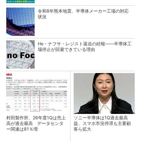
令和8年熊本地震、半導体メーカー工場の対応
状況
He・ナフサ・レジスト逼迫の続報――半導体工
場停止が回避できている理由
村田製作所、26年度1Qは売上
ソニー半導体は1Q過去最高
高が過去最高 データセンタ
益、スマホ市況停滞も主要顧
ー関連は81％増
客ら拡大