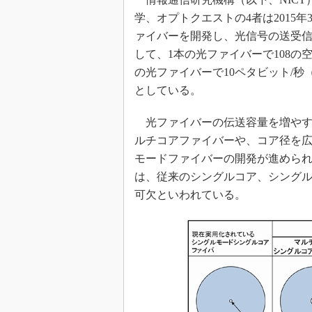
光伝送技
学、オプトクエストの4者は2015
“異端児
ァイバーを開発し、光信号の送受信
改革、執
して、1本の光ファイバーで108
イノベー
の光ファイバーで10ペタビット/秒
JASA発
としている。
IHSア
光ファイバーの伝送容量を増やす
「英語に
ための新
ルチコアファイバーや、コア径を広
モードファイバーの開発が進めら
は、従来のシングルコア、シング
可欠といわれている。