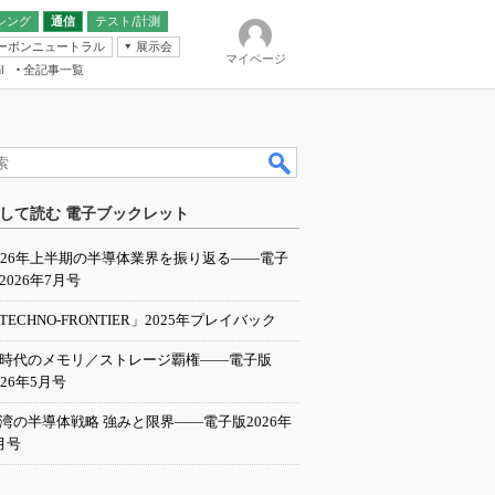
シング
通信
テスト/計測
ーボンニュートラル
展示会
マイページ
全記事一覧
l
ンピューティング
して読む 電子ブックレット
IER
026年上半期の半導体業界を振り返る――電子
2026年7月号
TECHNO-FRONTIER」2025年プレイバック
I時代のメモリ／ストレージ覇権――電子版
026年5月号
湾の半導体戦略 強みと限界――電子版2026年
月号