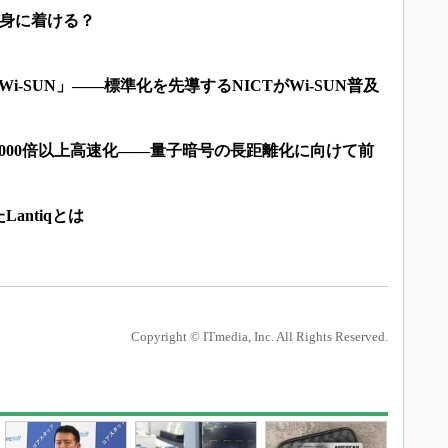
なぜ身に着ける？
i-SUN」――標準化を先導するNICTがWi-SUN普及
000倍以上高速化――量子暗号の長距離化に向けて前
antiqとは
Copyright © ITmedia, Inc. All Rights Reserved.