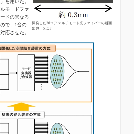
置」を用いた。
グルモードファ
モードの異なる
開発した36コア マルチモード光ファイバーの断面
ので、1台の
出典：NICT
に対応させた。