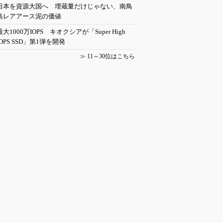
日本を資源大国へ 埋蔵量だけじゃない、南鳥
島レアアース泥の価値
最大1000万IOPS キオクシアが「Super High
IOPS SSD」第1弾を開発
≫
11～30位はこちら