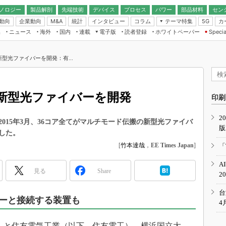
ノロジー
製品解剖
先端技術
デバイス
プロセス
パワー
部品材料
セン
動向
企業動向
統計
インタビュー
コラム
テーマ特集
カ
M&A
5G
ギー
ナログ
無線
集
ニュース
海外
国内
連載
電子版
読者登録
ホワイトペーパー
Specia
フィジカルAI
IoT・エッジコ
モリ
EXPO
Microchip情報
ストレージ通信
EE Times Japan×EDN Japan統合電
エッジAI
子版
I
SEMICON Japan
? 新型光ファイバーを開発：有...
デバイス通信
パワーエレクトロニクス
電子ブックレット
イコン
CEATEC
のナノフォーカス
半導体後工程
GA
EdgeTech＋
業界スコープ
!? 新型光ファイバーを開発
読者調査（EE Times Research）
印刷
TECHNO-FRONT
のエレ・組み込みプレイバ
カーボンニュートラル
2
人とくるま展
015年3月、36コア全てがマルチモード伝搬の新型光ファイバ
版
IoT
直前エンジニアの社会人大
した。
電源設計（EDN Japan）
[
竹本達哉
，
EE Times Japan
]
「
数字」で回してみよう
エレクトロニクス入門（EDN
A
Japan）
ード ～Behind the
見る
Share
2
rd
年で起こったこと、次の10年
台
こと
バーと接続する装置も
4
で探るアジアの新トレンド
）と住友電気工業（以下、住友電工）、横浜国立大