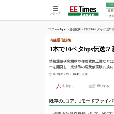
テク
業界
電池／エネル
ア
メディア
特
メ
福田昭の
LS
EE Times Japan
>
通信技術
>
1本で10ペタbps伝送!
福田昭の
マ
湯之上隆
有線通信技術
FP
大山聡の
1本で10ペタbps伝送
大原雄介
ック
情報通信研究機構や住友電気工業などは2
リタイア
ーを開発し、光信号の送受信実験に成功
学漂流記
2015年03月30日 14時45分 公開
世界を「
踊るバズワ
印刷する
通知する
Buzzwo
この10
で起こる
既存の1コア、1モードファイ
製品分解
情報通信研究機構（以下、NICT