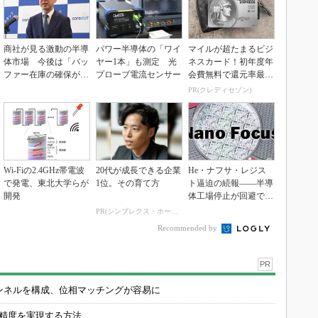
商社が見る激動の半導
パワー半導体の「ワイ
マイルが超たまるビジ
体市場 今後は「バッ
ヤー1本」も測定 光
ネスカード！初年度年
ファー在庫の確保が重
プローブ電流センサー
会費無料で還元率最大
要に」
1.125%
PR(クレディセゾン)
Wi-Fiの2.4GHz帯電波
20代が成長できる企業
He・ナフサ・レジス
で発電、東北大学らが
1位。その育て方
ト逼迫の続報――半導
開発
体工場停止が回避でき
ている理由
PR(シンプレクス・ホールディングス)
Recommended by
PR
チャンネルを構成、位相マッチングが容易に
の精度を実現する方法