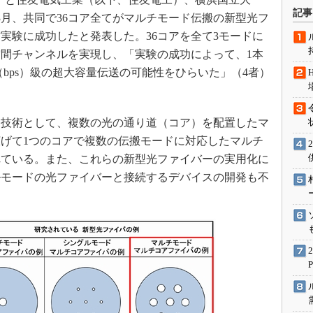
術を知る
記事
年3月、共同で36コア全てがマルチモード伝搬の新型光フ
エンジニア”が仕掛けた社内
実験に成功したと発表した。36コアを全て3モードに
念の180日
の空間チャンネルを実現し、「実験の成功によって、1本
ションは日本を救うのか
（bps）級の超大容量伝送の可能性をひらいた」（4者）
IoT通信
ナリスト「未来展望」
技術として、複数の光の通り道（コア）を配置したマ
愛されないエンジニア」の
行動論
げて1つのコアで複数の伝搬モードに対応したマルチ
れている。また、これらの新型光ファイバーの実用化に
ルモードの光ファイバーと接続するデバイスの開発も不