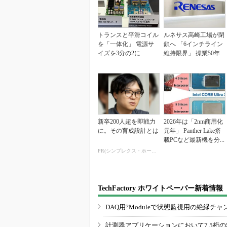
トランスと平滑コイル
ルネサス高崎工場が閉
を「一体化」 電源サ
鎖へ 「6インチライン
イズを3分の2に
維持限界」 操業50年
新卒200人超を即戦力
2026年は「2nm商用化
に。その育成設計とは
元年」 Panther Lake搭
載PCなど最新機を分...
PR(シンプレクス・ホールディングス)
TechFactory ホワイトペーパー新着情報
DAQ用?Moduleで状態監視用の絶縁
計測器アプリケーションにおいて7.5桁