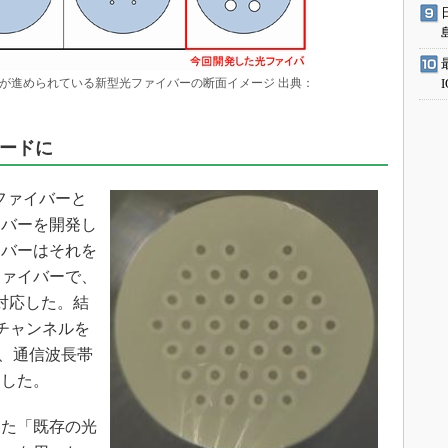
が進められている新型光ファイバーの断面イメージ 出典：
モードに
ファイバーと
イバーを開発し
イバーはそれを
ファイバーで、
対応した。結
間チャンネルを
で、通信波長帯
功した。
た「既存の光