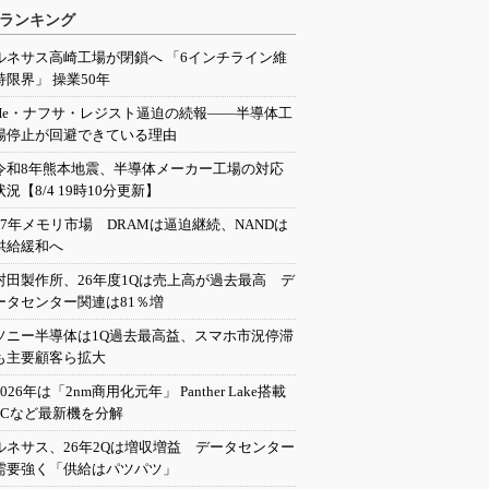
ランキング
ルネサス高崎工場が閉鎖へ 「6インチライン維
持限界」 操業50年
He・ナフサ・レジスト逼迫の続報――半導体工
場停止が回避できている理由
令和8年熊本地震、半導体メーカー工場の対応
状況【8/4 19時10分更新】
27年メモリ市場 DRAMは逼迫継続、NANDは
供給緩和へ
村田製作所、26年度1Qは売上高が過去最高 デ
ータセンター関連は81％増
ソニー半導体は1Q過去最高益、スマホ市況停滞
も主要顧客ら拡大
2026年は「2nm商用化元年」 Panther Lake搭載
PCなど最新機を分解
ルネサス、26年2Qは増収増益 データセンター
需要強く「供給はパツパツ」